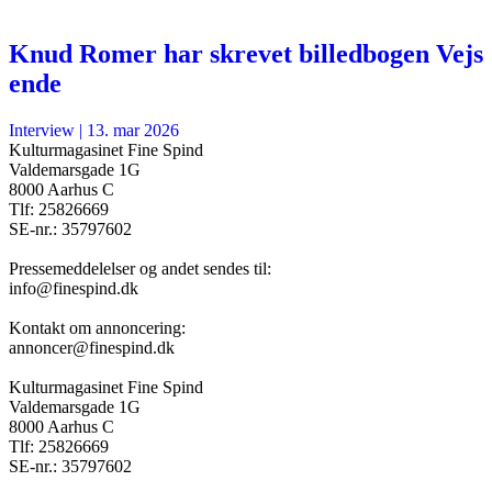
Knud Romer har skrevet billedbogen Vejs
ende
Interview
|
13. mar 2026
Kulturmagasinet Fine Spind
Valdemarsgade 1G
8000 Aarhus C
Tlf: 25826669
SE-nr.: 35797602
Pressemeddelelser og andet sendes til:
info@finespind.dk
Kontakt om annoncering:
annoncer@finespind.dk
Kulturmagasinet Fine Spind
Valdemarsgade 1G
8000 Aarhus C
Tlf: 25826669
SE-nr.: 35797602