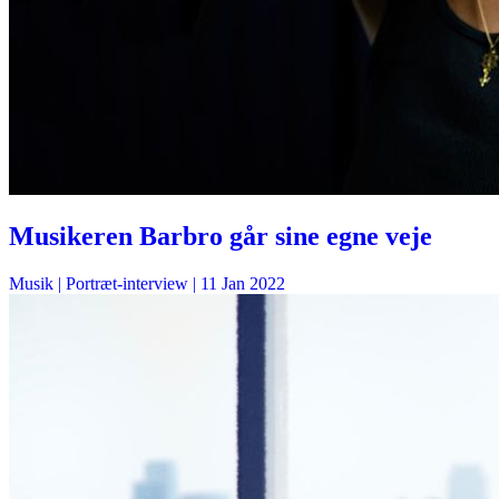
Musikeren Barbro går sine egne veje
Musik
| Portræt-interview |
11 Jan 2022