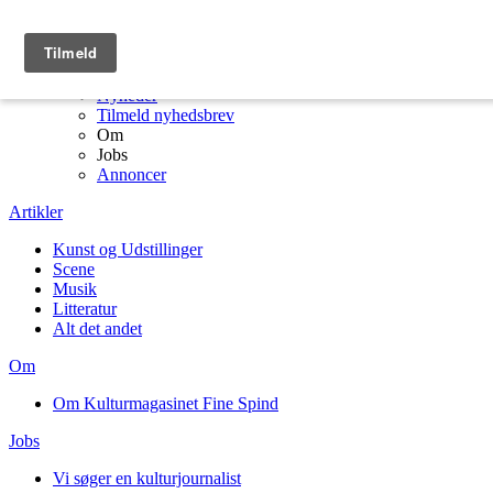
Menu
Kulturmagasinet Fine Spind forside
Artikler
Nyheder
Tilmeld nyhedsbrev
Om
Jobs
Annoncer
Artikler
Kunst og Udstillinger
Scene
Musik
Litteratur
Alt det andet
Om
Om Kulturmagasinet Fine Spind
Jobs
Vi søger en kulturjournalist