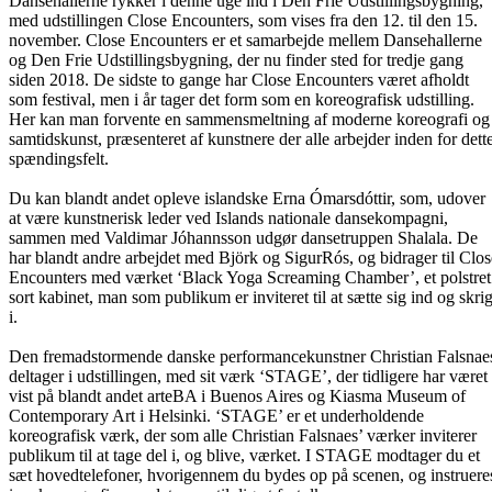
Dansehallerne rykker i denne uge ind i Den Frie Udstillingsbygning,
med udstillingen Close Encounters, som vises fra den 12. til den 15.
november. Close Encounters er et samarbejde mellem Dansehallerne
og Den Frie Udstillingsbygning, der nu finder sted for tredje gang
siden 2018. De sidste to gange har Close Encounters været afholdt
som festival, men i år tager det form som en koreografisk udstilling.
Her kan man forvente en sammensmeltning af moderne koreografi og
samtidskunst, præsenteret af kunstnere der alle arbejder inden for dett
spændingsfelt.
Du kan blandt andet opleve islandske Erna Ómarsdóttir, som, udover
at være kunstnerisk leder ved Islands nationale dansekompagni,
sammen med Valdimar Jóhannsson udgør dansetruppen Shalala. De
har blandt andre arbejdet med Björk og SigurRós, og bidrager til Clos
Encounters med værket ‘Black Yoga Screaming Chamber’, et polstret
sort kabinet, man som publikum er inviteret til at sætte sig ind og skri
i.
Den fremadstormende danske performancekunstner Christian Falsnae
deltager i udstillingen, med sit værk ‘STAGE’, der tidligere har været
vist på blandt andet arteBA i Buenos Aires og Kiasma Museum of
Contemporary Art i Helsinki. ‘STAGE’ er et underholdende
koreografisk værk, der som alle Christian Falsnaes’ værker inviterer
publikum til at tage del i, og blive, værket. I STAGE modtager du et
sæt hovedtelefoner, hvorigennem du bydes op på scenen, og instruere