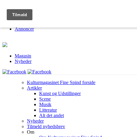
Kulturmagasinet Fine Spind
Om
Jobs
Annoncer
Magasin
Nyheder
Kulturmagasinet Fine Spind forside
Artikler
Kunst og Udstillinger
Scene
Musik
Litteratur
Alt det andet
Nyheder
Tilmeld nyhedsbrev
Om