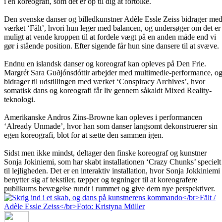
i en koreografi, som det er op til dig at fortolke.
Den svenske danser og billedkunstner Adèle Essle Zeiss bidrager me
værket ‘Fält’, hvori hun leger med balancen, og undersøger om det er
muligt at vende kroppen til at fordele vægt på en anden måde end vi
gør i stående position. Efter sigende får hun sine dansere til at svæve.
Endnu en islandsk danser og koreograf kan opleves på Den Frie.
Margrét Sara Guðjónsdóttir arbejder med multimedie-performance, o
bidrager til udstillingen med værket ‘Conspiracy Archives’, hvor
somatisk dans og koreografi får liv gennem såkaldt Mixed Reality-
teknologi.
Amerikanske Andros Zins-Browne kan opleves i performancen
‘Already Unmade’, hvor han som danser langsomt dekonstruerer sin
egen koreografi, blot for at sætte den sammen igen.
Sidst men ikke mindst, deltager den finske koreograf og kunstner
Sonja Jokiniemi, som har skabt installationen ‘Crazy Chunks’ specielt
til lejligheden. Det er en interaktiv installation, hvor Sonja Jokkiniemi
benytter sig af tekstiler, tæpper og tegninger til at koreografere
publikums bevægelse rundt i rummet og give dem nye perspektiver.