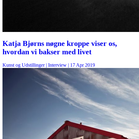
Katja Bjørns nøgne kroppe viser os,
hvordan vi bakser med livet
Kunst og Udstillinger
| Interview |
17 Apr 2019