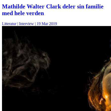
Mathilde Walter Clark deler sin familie
med hele verden
Litteratur
| Interview |
19 Mar 2019