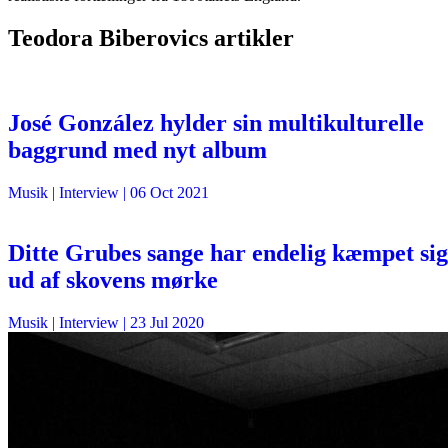
Teodora Biberovics artikler
José González hylder sin multikulturelle
baggrund med nyt album
Musik
| Interview |
06 Oct 2021
Ditte Grubes sange har endelig kæmpet sig
ud af skovens mørke
Musik
| Interview |
23 Jul 2020