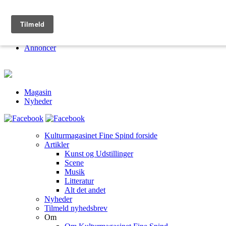
Kulturmagasinet Fine Spind
Om
Jobs
Annoncer
Magasin
Nyheder
Kulturmagasinet Fine Spind forside
Artikler
Kunst og Udstillinger
Scene
Musik
Litteratur
Alt det andet
Nyheder
Tilmeld nyhedsbrev
Om