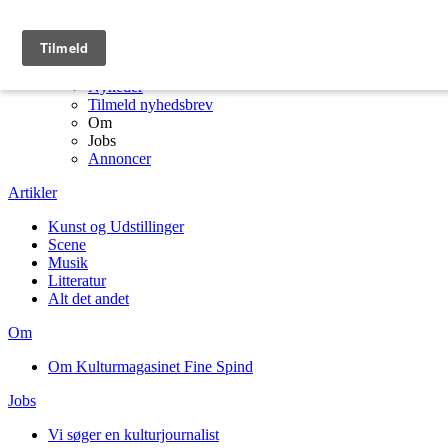
Menu
Kulturmagasinet Fine Spind forside
Artikler
Nyheder
Tilmeld nyhedsbrev
Om
Jobs
Annoncer
Artikler
Kunst og Udstillinger
Scene
Musik
Litteratur
Alt det andet
Om
Om Kulturmagasinet Fine Spind
Jobs
Vi søger en kulturjournalist