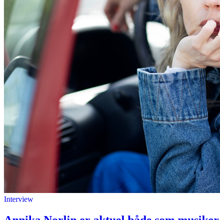
Interview
Annika Norlin er aktuel både som musiker 