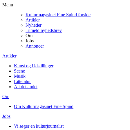
Menu
Kulturmagasinet Fine Spind forside
Artikler
Nyheder
Tilmeld nyhedsbrev
Om
Jobs
Annoncer
Artikler
Kunst og Udstillinger
Scene
Musik
Litteratur
Alt det andet
Om
Om Kulturmagasinet Fine Spind
Jobs
Vi søger en kulturjournalist