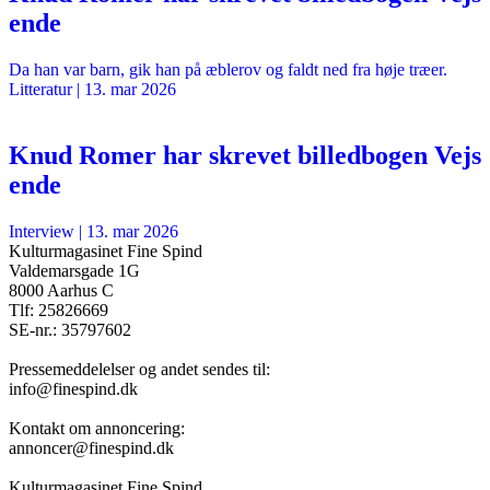
ende
Da han var barn, gik han på æblerov og faldt ned fra høje træer.
Litteratur
|
13. mar 2026
Knud Romer har skrevet billedbogen Vejs
ende
Interview
|
13. mar 2026
Kulturmagasinet Fine Spind
Valdemarsgade 1G
8000 Aarhus C
Tlf: 25826669
SE-nr.: 35797602
Pressemeddelelser og andet sendes til:
info@finespind.dk
Kontakt om annoncering:
annoncer@finespind.dk
Kulturmagasinet Fine Spind