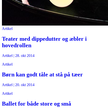
Artikel
Teater med dippedutter og æbler i
hovedrollen
Artikel
|
28. okt 2014
Artikel
Børn kan godt tåle at stå på tæer
Artikel
|
20. okt 2014
Artikel
Ballet for både store og små