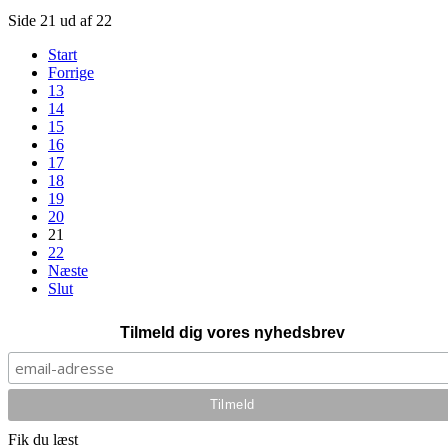
Side 21 ud af 22
Start
Forrige
13
14
15
16
17
18
19
20
21
22
Næste
Slut
Tilmeld dig vores nyhedsbrev
Fik du læst