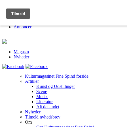
Kulturmagasinet Fine Spind
Om
Jobs
Annoncer
Magasin
Nyheder
Kulturmagasinet Fine Spind forside
Artikler
Kunst og Udstillinger
Scene
Musik
Litteratur
Alt det andet
Nyheder
Tilmeld nyhedsbrev
Om