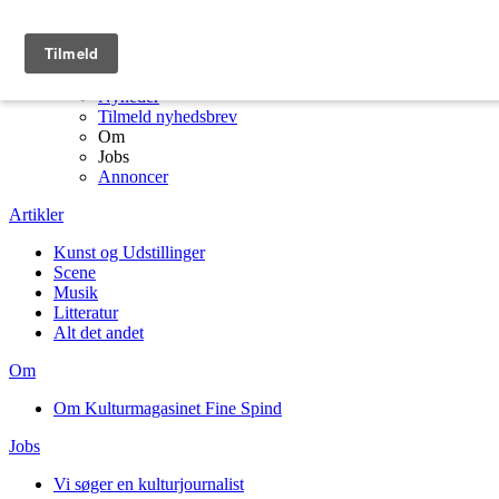
Menu
Kulturmagasinet Fine Spind forside
Artikler
Nyheder
Tilmeld nyhedsbrev
Om
Jobs
Annoncer
Artikler
Kunst og Udstillinger
Scene
Musik
Litteratur
Alt det andet
Om
Om Kulturmagasinet Fine Spind
Jobs
Vi søger en kulturjournalist