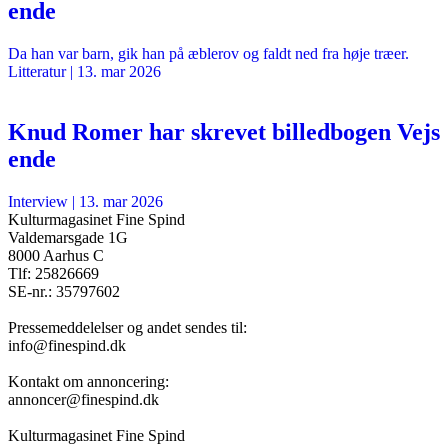
ende
Da han var barn, gik han på æblerov og faldt ned fra høje træer.
Litteratur
|
13. mar 2026
Knud Romer har skrevet billedbogen Vejs
ende
Interview
|
13. mar 2026
Kulturmagasinet Fine Spind
Valdemarsgade 1G
8000 Aarhus C
Tlf: 25826669
SE-nr.: 35797602
Pressemeddelelser og andet sendes til:
info@finespind.dk
Kontakt om annoncering:
annoncer@finespind.dk
Kulturmagasinet Fine Spind