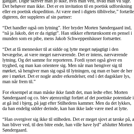
gangart. Digte skriver man jo ikke, hvis man ved, hvad man vil sige.
Det behøver man ikke. Det er en invitation til en poetisk udforskning
eller en poetisk ekspedition. At være med i digtets tilblivelse,” fortælle
digteren, der suppleres af sin partner:
“Det handler også om lytning”. Her bryder Morten Søndergaard ind,
“nå ja Jakob, det er da rigtigt”. Han stikker eftertænksomt en pensel i
munden som en pibe, mens Jakob Schweppenhäuser fortsætter.
“Det at få mennesker til at sidde og lytte meget nøjagtigt i den
bevægelse, at være meget nærværende. Det er intens, nærværende
lytning. Og det samme for reporteren. Fordi synet også giver en
tryghed, og man kan orientere sig. Men når man hengiver sig til
mørket, så hengiver man sig også til lytningen, og man er bare de her
øre i mørket. Det er nogle andre erkendelser, end i det dagsklare lys,
man når frem til.”
For eksempel at man måske ikke fandt det, man ledte efter. Morten
Søndergaard og co. blev øjensynligt forført af det poetiske potentiale i
at gå ind i bjerg, på jagt efter Stilhedens kammer. Men da det lykkes,
da han endelig sidder derinde, kan han ikke lade være med at lytte.
“Han overgiver sig ikke til stilheden. Det er meget sjovt at tænke på, a
han bliver ved, til den bitre ende, han ville have lyd” afslutter Morten
Søndergaard.