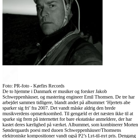
Foto: PR-foto - Kørfirs Records
De to hjemme i Danmark er musiker og forsker Jakob
Schweppenhäuser, og mastering engineer Emil Thomsen. De tre har
arbejdet sammen tidligere, blandt andet på albummet ‘Hjertets abe
sparker sig fri’ fra 2007. Det vandt måske aldrig den brede
musikverdens opmærksomhed. Til gengæld er det næsten ikke til at
sparke sig frem på internettet for bare ekstatiske anmeldere, der har
kastet deres kærlighed på værket. Albummet, som kombinerer Morten
Søndergaards poesi med duoen Schweppenhäuser/Thomsens
elektroniske kompositioner vandt også P2’s Lyt-til-nyt pris. Dengang