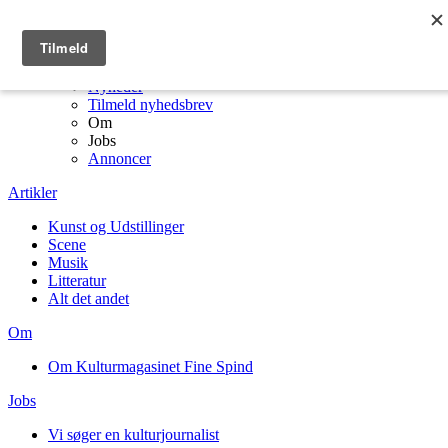
Menu
Kulturmagasinet Fine Spind forside
Artikler
Nyheder
Tilmeld nyhedsbrev
Om
Jobs
Annoncer
Artikler
Kunst og Udstillinger
Scene
Musik
Litteratur
Alt det andet
Om
Om Kulturmagasinet Fine Spind
Jobs
Vi søger en kulturjournalist