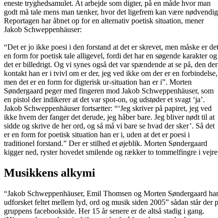
eneste tryghedsamulet. At arbejde som digter, på en måde hvor man
godt må tale mens man tænker, hvor det ligefrem kan være nødvendig
Reportagen har åbnet op for en alternativ poetisk situation, mener
Jakob Schweppenhäuser:
“Det er jo ikke poesi i den forstand at det er skrevet, men måske er de
en form for poetisk tale alligevel, fordi det har en søgende karakter og
det er billedrigt. Og vi synes også det var spændende at se på, den der
kontakt han er i tvivl om er der, jeg ved ikke om der er en forbindelse,
men det er en form for digterisk ur-situation han er i”. Morten
Søndergaard peger med fingeren mod Jakob Schweppenhäuser, som
en pistol der indikerer at det var spot-on, og udstøder et svagt ‘ja’.
Jakob Schweppenhäuser fortsætter: “‘Jeg skriver på papiret, jeg ved
ikke hvem der fanger det derude, jeg håber bare. Jeg bliver nødt til at
sidde og skrive de her ord, og så må vi bare se hvad der sker’. Så det
er en form for poetisk situation han er i, uden at det er poesi i
traditionel forstand.” Der er stilhed et øjeblik. Morten Søndergaard
kigger ned, ryster hovedet smilende og rækker to tommelfingre i vejre
Musikkens alkymi
“Jakob Schweppenhäuser, Emil Thomsen og Morten Søndergaard ha
udforsket feltet mellem lyd, ord og musik siden 2005” sådan står der 
gruppens facebookside. Her 15 år senere er de altså stadig i gang.