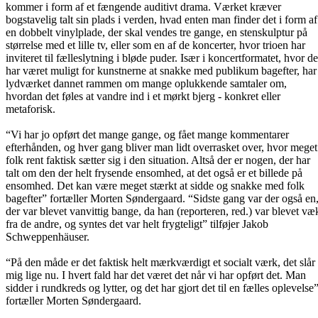
kommer i form af et fængende auditivt drama. Værket kræver
bogstavelig talt sin plads i verden, hvad enten man finder det i form af
en dobbelt vinylplade, der skal vendes tre gange, en stenskulptur på
størrelse med et lille tv, eller som en af de koncerter, hvor trioen har
inviteret til fælleslytning i bløde puder. Især i koncertformatet, hvor de
har været muligt for kunstnerne at snakke med publikum bagefter, har
lydværket dannet rammen om mange oplukkende samtaler om,
hvordan det føles at vandre ind i et mørkt bjerg - konkret eller
metaforisk.
“Vi har jo opført det mange gange, og fået mange kommentarer
efterhånden, og hver gang bliver man lidt overrasket over, hvor meget
folk rent faktisk sætter sig i den situation. Altså der er nogen, der har
talt om den der helt frysende ensomhed, at det også er et billede på
ensomhed. Det kan være meget stærkt at sidde og snakke med folk
bagefter” fortæller Morten Søndergaard. “Sidste gang var der også en
der var blevet vanvittig bange, da han (reporteren, red.) var blevet væ
fra de andre, og syntes det var helt frygteligt” tilføjer Jakob
Schweppenhäuser.
“På den måde er det faktisk helt mærkværdigt et socialt værk, det slår
mig lige nu. I hvert fald har det været det når vi har opført det. Man
sidder i rundkreds og lytter, og det har gjort det til en fælles oplevelse
fortæller Morten Søndergaard.