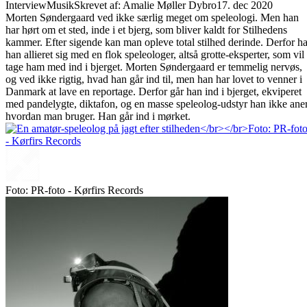
Interview
Musik
Skrevet af: Amalie Møller Dybro
17. dec 2020
Morten Søndergaard ved ikke særlig meget om speleologi. Men han
har hørt om et sted, inde i et bjerg, som bliver kaldt for Stilhedens
kammer. Efter sigende kan man opleve total stilhed derinde. Derfor ha
han allieret sig med en flok speleologer, altså grotte-eksperter, som vil
tage ham med ind i bjerget. Morten Søndergaard er temmelig nervøs,
og ved ikke rigtig, hvad han går ind til, men han har lovet to venner i
Danmark at lave en reportage. Derfor går han ind i bjerget, ekviperet
med pandelygte, diktafon, og en masse speleolog-udstyr han ikke aner
hvordan man bruger. Han går ind i mørket.
Foto: PR-foto - Kørfirs Records