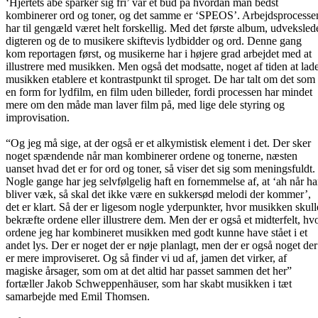
‘Hjertets abe sparker sig fri’ var et bud på hvordan man bedst
kombinerer ord og toner, og det samme er ‘SPEOS’. Arbejdsprocesse
har til gengæld været helt forskellig. Med det første album, udveksled
digteren og de to musikere skiftevis lydbidder og ord. Denne gang
kom reportagen først, og musikerne har i højere grad arbejdet med at
illustrere med musikken. Men også det modsatte, noget af tiden at lad
musikken etablere et kontrastpunkt til sproget. De har talt om det som
en form for lydfilm, en film uden billeder, fordi processen har mindet
mere om den måde man laver film på, med lige dele styring og
improvisation.
“Og jeg må sige, at der også er et alkymistisk element i det. Der sker
noget spændende når man kombinerer ordene og tonerne, næsten
uanset hvad det er for ord og toner, så viser det sig som meningsfuldt.
Nogle gange har jeg selvfølgelig haft en fornemmelse af, at ‘ah når h
bliver væk, så skal det ikke være en sukkersød melodi der kommer’,
det er klart. Så der er ligesom nogle yderpunkter, hvor musikken skull
bekræfte ordene eller illustrere dem. Men der er også et midterfelt, hv
ordene jeg har kombineret musikken med godt kunne have stået i et
andet lys. Der er noget der er nøje planlagt, men der er også noget der
er mere improviseret. Og så finder vi ud af, jamen det virker, af
magiske årsager, som om at det altid har passet sammen det her”
fortæller Jakob Schweppenhäuser, som har skabt musikken i tæt
samarbejde med Emil Thomsen.