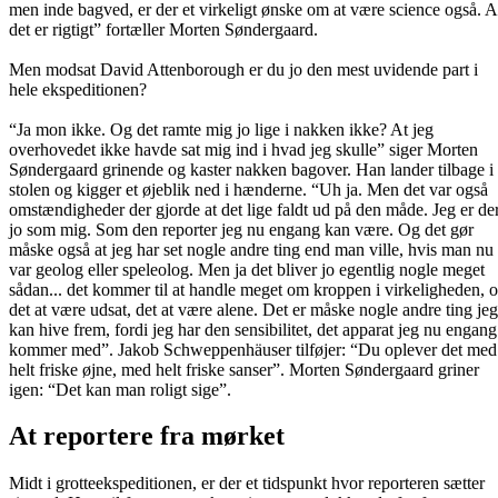
men inde bagved, er der et virkeligt ønske om at være science også. A
det er rigtigt” fortæller Morten Søndergaard.
Men modsat David Attenborough er du jo den mest uvidende part i
hele ekspeditionen?
“Ja mon ikke. Og det ramte mig jo lige i nakken ikke? At jeg
overhovedet ikke havde sat mig ind i hvad jeg skulle” siger Morten
Søndergaard grinende og kaster nakken bagover. Han lander tilbage i
stolen og kigger et øjeblik ned i hænderne. “Uh ja. Men det var også
omstændigheder der gjorde at det lige faldt ud på den måde. Jeg er de
jo som mig. Som den reporter jeg nu engang kan være. Og det gør
måske også at jeg har set nogle andre ting end man ville, hvis man nu
var geolog eller speleolog. Men ja det bliver jo egentlig nogle meget
sådan... det kommer til at handle meget om kroppen i virkeligheden, 
det at være udsat, det at være alene. Det er måske nogle andre ting jeg
kan hive frem, fordi jeg har den sensibilitet, det apparat jeg nu engang
kommer med”. Jakob Schweppenhäuser tilføjer: “Du oplever det med
helt friske øjne, med helt friske sanser”. Morten Søndergaard griner
igen: “Det kan man roligt sige”.
At reportere fra mørket
Midt i grotteekspeditionen, er der et tidspunkt hvor reporteren sætter