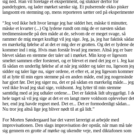
sig ned. Han vil foretage et eksperiment, og slukker derfor for
pandelygten, og lader mørket sænke sig. Et pulserende ekko pisker
langsomt en stemning op, mens reporteren sætter ord på eksperimentet
“Jeg ved ikke helt hvor længe jeg har siddet her, måske ti minutter,
måske et kvarter (...) Og lydene rundt om mig de er næsten sådan
tredimensionelle på den måde at de, selvom de er meget svage, så
rammer de mig meget kraftigt vil jeg sige. Jeg, ja, jeg har faktisk såda
en mærkelig følelse af at det er mig der er grotten. Og det er lydene de
kommer ind i mig. Hvis man forstår hvad jeg mener. Altså jeg er bare
blevet sådan en stemme der taler ud i mørket. Min krop er ligesom
smeltet sammen eller forstenet, og er blevet et med det jeg er i. Jeg ka
få sådan en underlig følelse af at når jeg sidder og taler nu, ligesom je
sidder og taler lige nu, siger ordene, et efter et, at jeg ligesom kommer
til at lytte til min egen stemme på en anden måde, end jeg nogensinde
har gjort før. Det jeg siger nu, det er på sådan en mærkelig måde... jeg
ved ikke hvad jeg skal sige, voldsomt. Jeg lytter til min stemme
samtidig med at jeg udtaler ordene... Det er faktisk lidt uhyggeligt. I d
hele taget så vil jeg sige at det er en langt mere voldsom oplevelser de
her, end jeg havde regnet med. Det er... Det er formodenligt sådan...
Nu tror jeg altså lige jeg bliver nødt til at gå lidt.”
For Morten Søndergaard har det været lærerigt at arbejde med
improvisationen. Den slags improvisation der opstår, når man må tale
sig gennem en grotte af mørke og ukendte veje, med diktafonen som