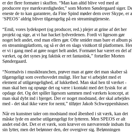
er der flere formater i skuffen. “Man kan altid blive ved med at
producere nye mærkværdigheder,” som Morten Søndergaard siger. D
eneste de to kan garantere, da Fine Spind møder dem over Skype, er a
‘SPEOS’ aldrig bliver tilgængelig på en streamingtjeneste.
“Emil, vores lydekspert (og producer, red.) plejer at grine af det her
projekt og sige, at vi har hacket lydverdenen. Fordi vi ligesom gør
noget helt andet, end man ellers gør. Ofte smider man bare et album p
en streamingplatform, og så er det en slags visitkort til platformen. He
er vi i gang med at gøre noget helt andet. Formatet har været en del af
værket, og det synes jeg faktisk er ret fantastisk,” fortæller Morten
Søndergaard.
“Normalvis i musikbranchen, prøver man at gøre det man skaber så
tilgængeligt som overhovedet muligt. Her har vi arbejdet med et
element af utilgængelighed, af lukkethed. Man skal hen til værket -
man skal hen og opsøge det og være i kontakt med det fysisk for at
opdage det. Og det spiller ligesom sammen med værkets koncept, at
man skal dybt ind i bjerget. Der er noget modstand, der skal arbejdes
med - det skal ikke være for nemt,” tilføjer Jakob Schweppenhäuser.
Når en kunstner taler om modstand mod åbenhed i sit værk, kan det
måske lyde en anelse utilgængeligt for lytteren. Men SPEOS er alt
andet end det. Det er et værk, som kræver en nærværende indsats fra
sin lytter, men det belønner den, der overgiver sig. Belønningen