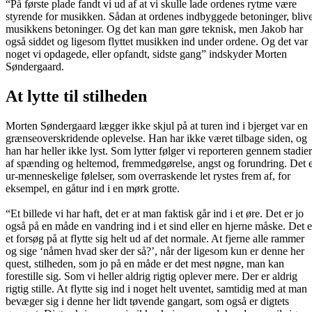
“På første plade fandt vi ud af at vi skulle lade ordenes rytme være
styrende for musikken. Sådan at ordenes indbyggede betoninger, bliv
musikkens betoninger. Og det kan man gøre teknisk, men Jakob har
også siddet og ligesom flyttet musikken ind under ordene. Og det var
noget vi opdagede, eller opfandt, sidste gang” indskyder Morten
Søndergaard.
At lytte til stilheden
Morten Søndergaard lægger ikke skjul på at turen ind i bjerget var en
grænseoverskridende oplevelse. Han har ikke været tilbage siden, og
han har heller ikke lyst. Som lytter følger vi reporteren gennem stadier
af spænding og heltemod, fremmedgørelse, angst og forundring. Det 
ur-menneskelige følelser, som overraskende let rystes frem af, for
eksempel, en gåtur ind i en mørk grotte.
“Et billede vi har haft, det er at man faktisk går ind i et øre. Det er jo
også på en måde en vandring ind i et sind eller en hjerne måske. Det e
et forsøg på at flytte sig helt ud af det normale. At fjerne alle rammer
og sige ‘nåmen hvad sker der så?’, når der ligesom kun er denne her
quest, stilheden, som jo på en måde er det mest nøgne, man kan
forestille sig. Som vi heller aldrig rigtig oplever mere. Der er aldrig
rigtig stille. At flytte sig ind i noget helt uventet, samtidig med at man
bevæger sig i denne her lidt tøvende gangart, som også er digtets