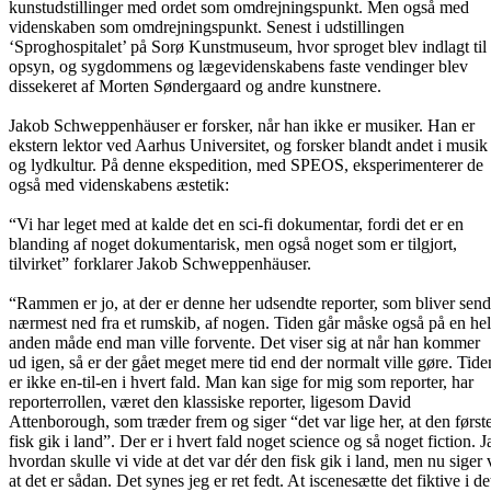
kunstudstillinger med ordet som omdrejningspunkt. Men også med
videnskaben som omdrejningspunkt. Senest i udstillingen
‘Sproghospitalet’ på Sorø Kunstmuseum, hvor sproget blev indlagt til
opsyn, og sygdommens og lægevidenskabens faste vendinger blev
dissekeret af Morten Søndergaard og andre kunstnere.
Jakob Schweppenhäuser er forsker, når han ikke er musiker. Han er
ekstern lektor ved Aarhus Universitet, og forsker blandt andet i musik
og lydkultur. På denne ekspedition, med SPEOS, eksperimenterer de
også med videnskabens æstetik:
“Vi har leget med at kalde det en sci-fi dokumentar, fordi det er en
blanding af noget dokumentarisk, men også noget som er tilgjort,
tilvirket” forklarer Jakob Schweppenhäuser.
“Rammen er jo, at der er denne her udsendte reporter, som bliver send
nærmest ned fra et rumskib, af nogen. Tiden går måske også på en hel
anden måde end man ville forvente. Det viser sig at når han kommer
ud igen, så er der gået meget mere tid end der normalt ville gøre. Tide
er ikke en-til-en i hvert fald. Man kan sige for mig som reporter, har
reporterrollen, været den klassiske reporter, ligesom David
Attenborough, som træder frem og siger “det var lige her, at den først
fisk gik i land”. Der er i hvert fald noget science og så noget fiction. J
hvordan skulle vi vide at det var dér den fisk gik i land, men nu siger 
at det er sådan. Det synes jeg er ret fedt. At iscenesætte det fiktive i de