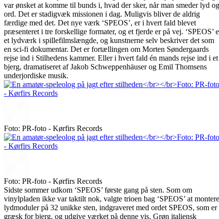
var ønsket at komme til bunds i, hvad der sker, når man smeder lyd o
ord. Det er stadigvæk missionen i dag. Muligvis bliver de aldrig
færdige med det. Det nye værk ‘SPEOS’, er i hvert fald blevet
præsenteret i tre forskellige formater, og et fjerde er på vej. ‘SPEOS’ e
et lydværk i spillefilmslængde, og kunstnerne selv beskriver det som
en sci-fi dokumentar. Det er fortællingen om Morten Søndergaards
rejse ind i Stilhedens kammer. Eller i hvert fald én mands rejse ind i et
bjerg, dramatiseret af Jakob Schweppenhäuser og Emil Thomsens
underjordiske musik.
Foto: PR-foto - Kørfirs Records
Foto: PR-foto - Kørfirs Records
Sidste sommer udkom ‘SPEOS’ første gang på sten. Som om
vinylpladen ikke var taktilt nok, valgte trioen bag ‘SPEOS’ at monter
lydmoduler på 32 unikke sten, indgraveret med ordet SPEOS, som er
græsk for bjerg, og udgive værket på denne vis. Grøn italiensk