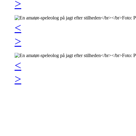
>
<
>
<
>