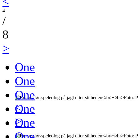
<
4
/
8
>
One
One
One
<
One
>
One
One