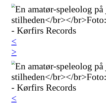
<
>
<