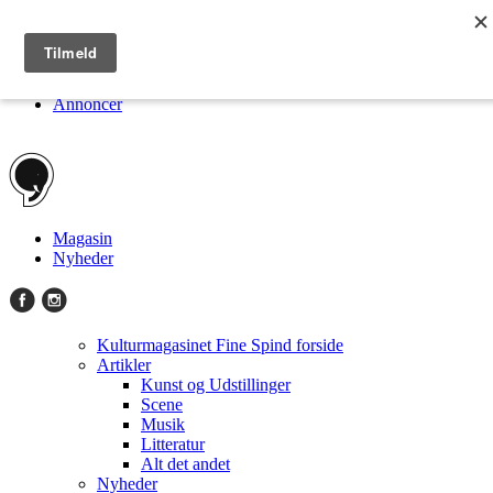
Kulturmagasinet Fine Spind
Om
Jobs
Annoncer
Magasin
Nyheder
Kulturmagasinet Fine Spind forside
Artikler
Kunst og Udstillinger
Scene
Musik
Litteratur
Alt det andet
Nyheder