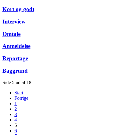
Kort og godt
Interview
Omtale
Anmeldelse
Reportage
Baggrund
Side 5 ud af 18
Start
Forrige
1
2
3
4
5
6