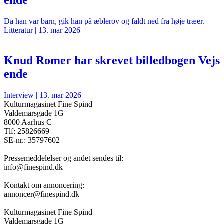
Da han var barn, gik han på æblerov og faldt ned fra høje træer.
Litteratur
|
13. mar 2026
Knud Romer har skrevet billedbogen Vejs
ende
Interview
|
13. mar 2026
Kulturmagasinet Fine Spind
Valdemarsgade 1G
8000 Aarhus C
Tlf: 25826669
SE-nr.: 35797602
Pressemeddelelser og andet sendes til:
info@finespind.dk
Kontakt om annoncering:
annoncer@finespind.dk
Kulturmagasinet Fine Spind
Valdemarsgade 1G