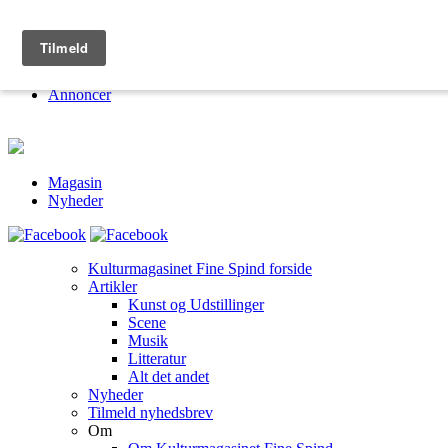
Kulturmagasinet Fine Spind
Om
Jobs
Annoncer
Magasin
Nyheder
Kulturmagasinet Fine Spind forside
Artikler
Kunst og Udstillinger
Scene
Musik
Litteratur
Alt det andet
Nyheder
Tilmeld nyhedsbrev
Om