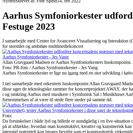
Nyhed
Skrevet af: Fine Spind
14. feb 2022
Aarhus Symfoniorkester udfordr
Festuge 2023
I samarbejde med Center for Avanceret Visualisering og Interaktio
for storstilet og ambitiøs multimediekoncert
Allan Gravgaard Madsen er Aarhus Symfoniorkesters huskomponist.
Foto: PR-foto / Aarhus Symfoniorkester - Jes Vang
Aarhus Symfoniorkester er lige nu igang med en stor udvikling i kølv
I tæt samarbejde med orkestrets huskomponist Allan Gravgaard Madsen
disse uger de teknologiske rammer for koncertprojektet AWAY, der har
i og omkring Aarhus med musikere i Symfonisk Sal i Musikhuset Aarhus 
fornemmelsen af at være til stede flere steder på samme tid.
Foto:
Da forsinkelser i både lyd og billede er uundgåelig i en live-situati
på at afdække, hvordan man konstruktivt, kreativt og kunstnerisk ka
latenstid potentielt kan bruges bevidst som et kompositorisk virkemidd