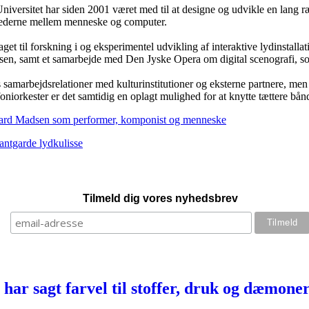
versitet har siden 2001 været med til at designe og udvikle en lang ræk
ighederne mellem menneske og computer.
get til forskning i og eksperimentel udvikling af interaktive lydinstal
velsen, samt et samarbejde med Den Jyske Opera om digital scenografi, 
s samarbejdsrelationer med kulturinstitutioner og eksterne partnere, me
orkester er det samtidig en oplagt mulighed for at knytte tættere bånd 
rd Madsen som performer, komponist og menneske
ntgarde lydkulisse
Tilmeld dig vores nyhedsbrev
har sagt farvel til stoffer, druk og dæmone