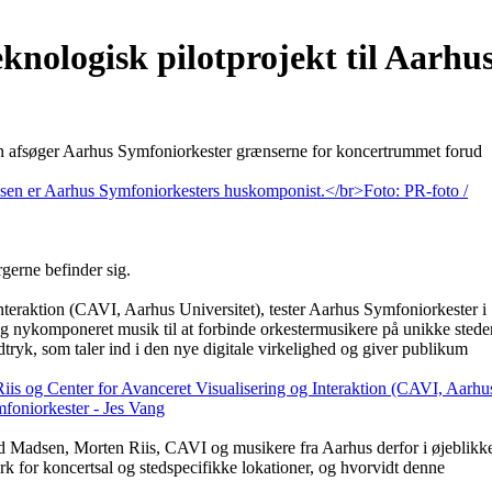
nologisk pilotprojekt til Aarhu
n afsøger Aarhus Symfoniorkester grænserne for koncertrummet forud
gerne befinder sig.
teraktion (CAVI, Aarhus Universitet), tester Aarhus Symfoniorkester i
og nykomponeret musik til at forbinde orkestermusikere på unikke stede
tryk, som taler ind i den nye digitale virkelighed og giver publikum
ard Madsen, Morten Riis, CAVI og musikere fra Aarhus derfor i øjeblikk
 for koncertsal og stedspecifikke lokationer, og hvorvidt denne