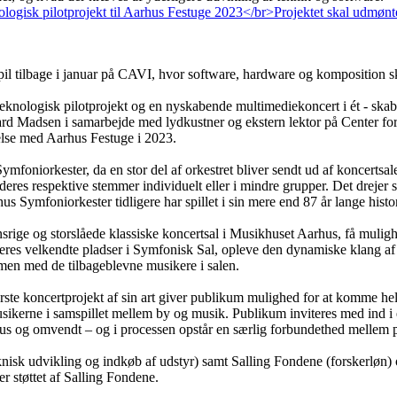
il tilbage i januar på CAVI, hvor software, hardware og komposition skul
knologisk pilotprojekt og en nyskabende multimediekoncert i ét - skabt
Madsen i samarbejde med lydkustner og ekstern lektor på Center for A
delse med Aarhus Festuge i 2023.
oniorkester, da en stor del af orkestret bliver sendt ud af koncertsale
eres respektive stemmer individuelt eller i mindre grupper. Det drejer
Symfoniorkester tidligere har spillet i sin mere end 87 år lange histor
srige og storslåede klassiske koncertsal i Musikhuset Aarhus, få muli
eres velkendte pladser i Symfonisk Sal, opleve den dynamiske klang af
ammen med de tilbageblevne musikere i salen.
te koncertprojekt af sin art giver publikum mulighed for at komme helt
sikerne i samspillet mellem by og musik. Publikum inviteres med ind i
hus og omvendt – og i processen opstår en særlig forbundethed mellem 
isk udvikling og indkøb af udstyr) samt Salling Fondene (forskerløn) 
r støttet af Salling Fondene.