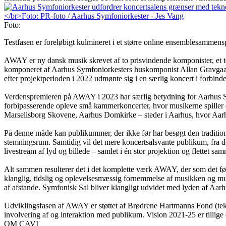
Foto:
Testfasen er foreløbigt kulmineret i et større online ensemblesammensp
AWAY er ny dansk musik skrevet af to prisvindende komponister, et te
komponeret af Aarhus Symfoniorkesters huskomponist Allan Gravgaard 
efter projektperioden i 2022 udmønte sig i en særlig koncert i forbin
Verdenspremieren på AWAY i 2023 har særlig betydning for Aarhus Symf
forbipasserende opleve små kammerkoncerter, hvor musikerne spiller d
Marselisborg Skovene, Aarhus Domkirke – steder i Aarhus, hvor Aarhus 
På denne måde kan publikummer, der ikke før har besøgt den tradition
stemningsrum. Samtidig vil det mere koncertsalsvante publikum, fra d
livestream af lyd og billede – samlet i én stor projektion og flettet s
Alt sammen resulterer det i det komplette værk AWAY, der som det førs
klanglig, tidslig og oplevelsesmæssig fornemmelse af musikken og mu
af afstande. Symfonisk Sal bliver klangligt udvidet med lyden af Aar
Udviklingsfasen af AWAY er støttet af Brødrene Hartmanns Fond (tekn
involvering af og interaktion med publikum. Vision 2021-25 er tillige e
OM CAVI