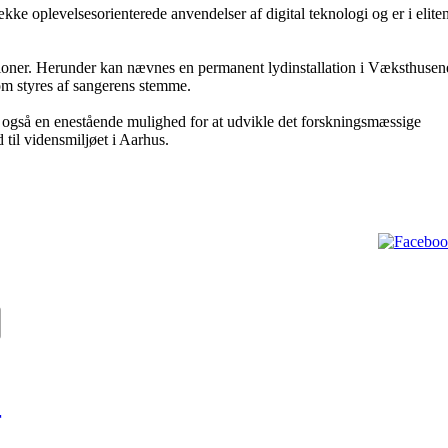
ke oplevelsesorienterede anvendelser af digital teknologi og er i elite
lationer. Herunder kan nævnes en permanent lydinstallation i Væksthusen
som styres af sangerens stemme.
n også en enestående mulighed for at udvikle det forskningsmæssige
til vidensmiljøet i Aarhus.
r