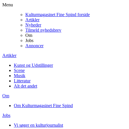
Menu
Kulturmagasinet Fine Spind forside
Artikler
Nyheder
Tilmeld nyhedsbrev
Om
Jobs
Annoncer
Artikler
Kunst og Udstillinger
Scene
Musik
Litteratur
Alt det andet
Om
Om Kulturmagasinet Fine Spind
Jobs
Vi søger en kulturjournalist