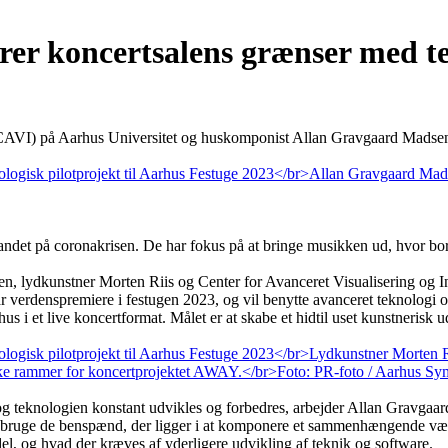
er koncertsalens grænser med tek
n (CAVI) på Aarhus Universitet og huskomponist Allan Gravgaard Madse
andet på coronakrisen. De har fokus på at bringe musikken ud, hvor bor
, lydkunstner Morten Riis og Center for Avanceret Visualisering og In
 verdenspremiere i festugen 2023, og vil benytte avanceret teknologi 
i et live koncertformat. Målet er at skabe et hidtil uset kunstnerisk ud
on og teknologien konstant udvikles og forbedres, arbejder Allan Gravga
n bruge de benspænd, der ligger i at komponere et sammenhængende værk
el, og hvad der kræves af yderligere udvikling af teknik og software.