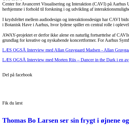
Center for Avanceret Visualisering og Interaktion (CAVI) på Aarhus Uni
herhjemme i forhold til forskning i og udvikling af interaktionsmul
I krydsfeltet mellem audiodesign og interaktionsdesign har CAVI bidra
i Botanisk Have i Aarhus, hvor lydene spiller en central rolle i ople
AWAY-projektet er derfor ikke alene en naturlig fortsættelse af CAVI
grundlag for kreative og nyskabende koncertformer. For Aarhus Symfoni
LÆS OGSÅ Interview med Allan Gravgaard Madsen - Allan Gravgaa
LÆS OGSÅ Interview med Morten Riis – Dancer in the Dark i en ava
Del på facebook
Fik du læst
Thomas Bo Larsen ser sin frygt i øjnene og 