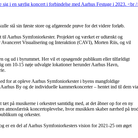
le stå sin første store og afgørende prøve for det videre forløb.
 til Aarhus Symfoniorkester. Projektet og værket er udtænkt og
vanceret Visualisering og Interaktion (CAVI), Morten Riis, og vil
n og ud i byrummet. Her vil et opsøgende publikum eller tilfældigt
 sig om 10-15 nøje udvalgte lokationer herunder Aarhus Havn,
ie.
ghed for at opleve Aarhus Symfoniorkester i byens mangfoldige
 Aarhus By og de individuelle kammerkoncerter – hentet ind til dem vi
 tæt på musikerne i orkestret samtidig med, at det åbner op for en ny
 en atmosfærisk koncertoplevelse, hvor musikken skaber nærhed på tro
publikum og orkester.
og er en del af Aarhus Symfoniorkesters vision for 2021-25 om øget