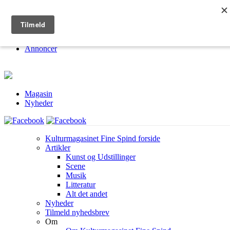
Kulturmagasinet Fine Spind
Om
Jobs
Annoncer
Magasin
Nyheder
Kulturmagasinet Fine Spind forside
Artikler
Kunst og Udstillinger
Scene
Musik
Litteratur
Alt det andet
Nyheder
Tilmeld nyhedsbrev
Om