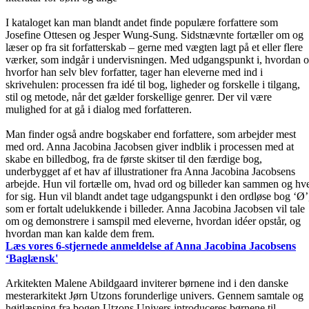
I kataloget kan man blandt andet finde populære forfattere som
Josefine Ottesen og Jesper Wung-Sung. Sidstnævnte fortæller om og
læser op fra sit forfatterskab – gerne med vægten lagt på et eller flere
værker, som indgår i undervisningen. Med udgangspunkt i, hvordan 
hvorfor han selv blev forfatter, tager han eleverne med ind i
skrivehulen: processen fra idé til bog, ligheder og forskelle i tilgang,
stil og metode, når det gælder forskellige genrer. Der vil være
mulighed for at gå i dialog med forfatteren.
Man finder også andre bogskaber end forfattere, som arbejder mest
med ord. Anna Jacobina Jacobsen giver indblik i processen med at
skabe en billedbog, fra de første skitser til den færdige bog,
underbygget af et hav af illustrationer fra Anna Jacobina Jacobsens
arbejde. Hun vil fortælle om, hvad ord og billeder kan sammen og hv
for sig. Hun vil blandt andet tage udgangspunkt i den ordløse bog ‘Ø’
som er fortalt udelukkende i billeder. Anna Jacobina Jacobsen vil tale
om og demonstrere i samspil med eleverne, hvordan idéer opstår, og
hvordan man kan kalde dem frem.
Læs vores 6-stjernede anmeldelse af Anna Jacobina Jacobsens
‘Baglænsk'
Arkitekten Malene Abildgaard inviterer børnene ind i den danske
mesterarkitekt Jørn Utzons forunderlige univers. Gennem samtale og
højtlæsning fra bogen Utzons Univers introduceres børnene til