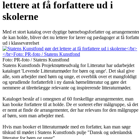
lettere at få forfattere ud i
skolerne
Med et stort katalog over dygtige børnebogsforfatter og arrangementer
de kan holde, bliver det nu lettere for lærer og pædagoger at få forfatt
ud i klasseværelset
Foto: PR-foto / Statens Kunstfond
Statens Kunstfonds Projektstøtteudvalg for Litteratur har udarbejdet
kataloget 'Levende Litteraturmøder for børn og unge'. Det skal give
alle, som arbejder med børn og unge, et overblik over et mangfoldigt
og sprudlende forfatterfelt i ny dansk børnelitteratur og gøre det
nemmere at tilrettelægge relevante og inspirerende litteraturmøder.
Kataloget består af i omegnen af 60 forskellige arrangementer, man
kan booke forfattere til at holde. De er sorteret efter målgruppe, så det
er nemt at finde de arrangementer, der har relevans for den målgruppe
af børn, som man arbejder med.
Hvis man booker et litteraturmøde med en forfatter, kan man søge
tilskud til mødet i Statens Kunstfonds pulje "Dansk og udenlandsk
litteratur for børn og unge"