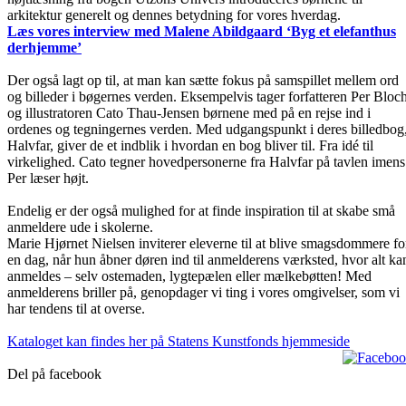
arkitektur generelt og dennes betydning for vores hverdag.
Læs vores interview med Malene Abildgaard ‘Byg et elefanthus
derhjemme’
Der også lagt op til, at man kan sætte fokus på samspillet mellem ord
og billeder i bøgernes verden. Eksempelvis tager forfatteren Per Bloc
og illustratoren Cato Thau-Jensen børnene med på en rejse ind i
ordenes og tegningernes verden. Med udgangspunkt i deres billedbog
Halvfar, giver de et indblik i hvordan en bog bliver til. Fra idé til
virkelighed. Cato tegner hovedpersonerne fra Halvfar på tavlen imens
Per læser højt.
Endelig er der også mulighed for at finde inspiration til at skabe små
anmeldere ude i skolerne.
Marie Hjørnet Nielsen inviterer eleverne til at blive smagsdommere fo
en dag, når hun åbner døren ind til anmelderens værksted, hvor alt ka
anmeldes – selv ostemaden, lygtepælen eller mælkebøtten! Med
anmelderens briller på, genopdager vi ting i vores omgivelser, som vi
har tendens til at overse.
Kataloget kan findes her på Statens Kunstfonds hjemmeside
Del på facebook