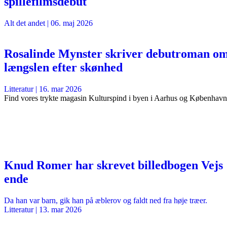
spillefilmsdebut
Alt det andet
|
06. maj 2026
Rosalinde Mynster skriver debutroman o
længslen efter skønhed
Litteratur
|
16. mar 2026
Find vores trykte magasin Kulturspind i byen i Aarhus og København
Knud Romer har skrevet billedbogen Vejs
ende
Da han var barn, gik han på æblerov og faldt ned fra høje træer.
Litteratur
|
13. mar 2026