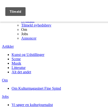
Menu
Kulturmagasinet Fine Spind forside
Artikler
Nyheder
Tilmeld nyhedsbrev
Om
Jobs
Annoncer
Artikler
Kunst og Udstillinger
Scene
Musik
Litteratur
Alt det andet
Om
Om Kulturmagasinet Fine Spind
Jobs
Vi søger en kulturjournalist