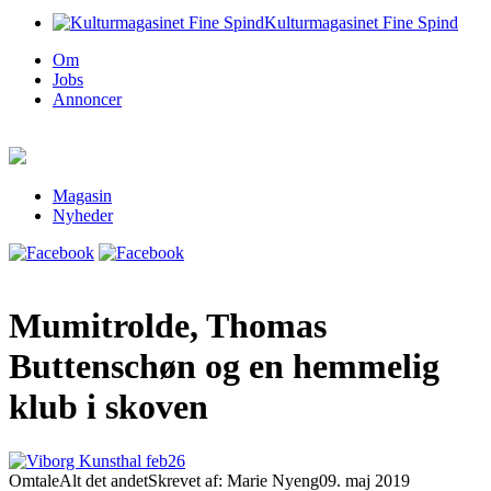
Kulturmagasinet Fine Spind
Om
Jobs
Annoncer
Magasin
Nyheder
Mumitrolde, Thomas
Buttenschøn og en hemmelig
klub i skoven
Omtale
Alt det andet
Skrevet af: Marie Nyeng
09. maj 2019