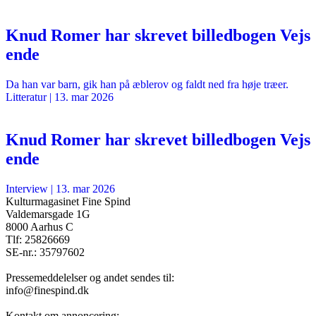
Knud Romer har skrevet billedbogen Vejs
ende
Da han var barn, gik han på æblerov og faldt ned fra høje træer.
Litteratur
|
13. mar 2026
Knud Romer har skrevet billedbogen Vejs
ende
Interview
|
13. mar 2026
Kulturmagasinet Fine Spind
Valdemarsgade 1G
8000 Aarhus C
Tlf: 25826669
SE-nr.: 35797602
Pressemeddelelser og andet sendes til:
info@finespind.dk
Kontakt om annoncering: