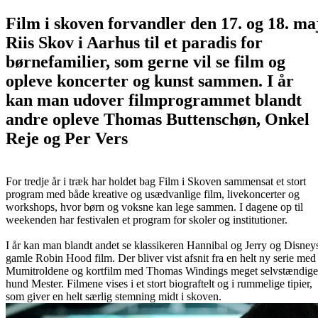
Film i skoven forvandler den 17. og 18. ma
Riis Skov i Aarhus til et paradis for
børnefamilier, som gerne vil se film og
opleve koncerter og kunst sammen. I år
kan man udover filmprogrammet blandt
andre opleve Thomas Buttenschøn, Onkel
Reje og Per Vers
For tredje år i træk har holdet bag Film i Skoven sammensat et stort
program med både kreative og usædvanlige film, livekoncerter og
workshops, hvor børn og voksne kan lege sammen. I dagene op til
weekenden har festivalen et program for skoler og institutioner.
I år kan man blandt andet se klassikeren Hannibal og Jerry og Disney
gamle Robin Hood film. Der bliver vist afsnit fra en helt ny serie med
Mumitroldene og kortfilm med Thomas Windings meget selvstændige
hund Mester. Filmene vises i et stort biograftelt og i rummelige tipier,
som giver en helt særlig stemning midt i skoven.