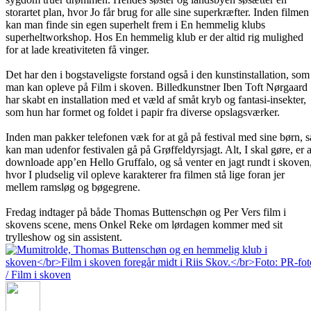
storartet plan, hvor Jo får brug for alle sine superkræfter. Inden filmen
kan man finde sin egen superhelt frem i En hemmelig klubs
superheltworkshop. Hos En hemmelig klub er der altid rig mulighed
for at lade kreativiteten få vinger.
Det har den i bogstaveligste forstand også i den kunstinstallation, som
man kan opleve på Film i skoven. Billedkunstner Iben Toft Nørgaard
har skabt en installation med et væld af småt kryb og fantasi-insekter,
som hun har formet og foldet i papir fra diverse opslagsværker.
Inden man pakker telefonen væk for at gå på festival med sine børn, s
kan man udenfor festivalen gå på Grøffeldyrsjagt. Alt, I skal gøre, er a
downloade app’en Hello Gruffalo, og så venter en jagt rundt i skoven
hvor I pludselig vil opleve karakterer fra filmen stå lige foran jer
mellem ramsløg og bøgegrene.
Fredag indtager på både Thomas Buttenschøn og Per Vers film i
skovens scene, mens Onkel Reke om lørdagen kommer med sit
trylleshow og sin assistent.