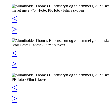
<
>
<
>
<
>