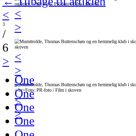
← Tilbage til artiklen
<
<
>
3
/
6
<
>
>
One
One
<
One
>
One
One