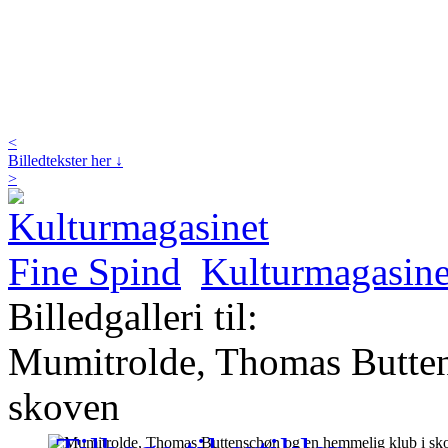
<
Billedtekster her ↓
>
Kulturmagasine
Billedgalleri til:
Mumitrolde, Thomas Butten
skoven