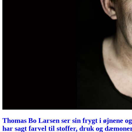
Thomas Bo Larsen ser sin frygt i øjnene og
har sagt farvel til stoffer, druk og dæmone