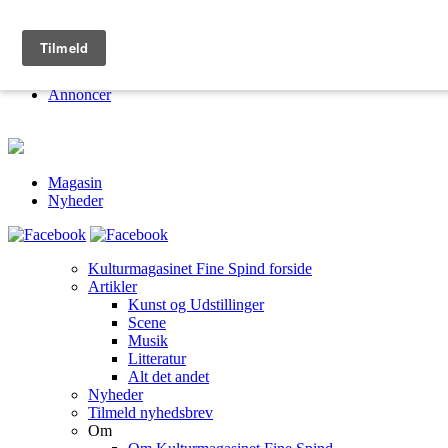
Kulturmagasinet Fine Spind
Om
Jobs
Annoncer
Magasin
Nyheder
Kulturmagasinet Fine Spind forside
Artikler
Kunst og Udstillinger
Scene
Musik
Litteratur
Alt det andet
Nyheder
Tilmeld nyhedsbrev
Om