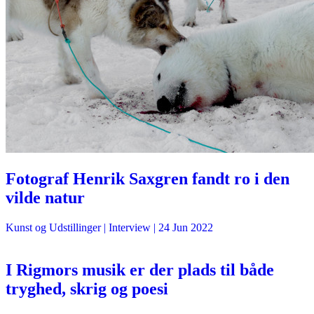
Fotograf Henrik Saxgren fandt ro i den
vilde natur
Kunst og Udstillinger
| Interview |
24 Jun 2022
I Rigmors musik er der plads til både
tryghed, skrig og poesi