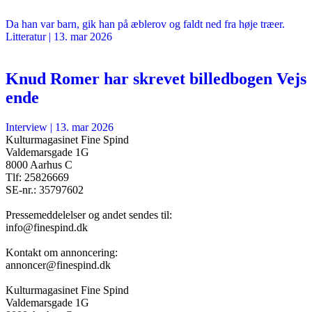
Da han var barn, gik han på æblerov og faldt ned fra høje træer.
Litteratur
|
13. mar 2026
Knud Romer har skrevet billedbogen Vejs
ende
Interview
|
13. mar 2026
Kulturmagasinet Fine Spind
Valdemarsgade 1G
8000 Aarhus C
Tlf: 25826669
SE-nr.: 35797602
Pressemeddelelser og andet sendes til:
info@finespind.dk
Kontakt om annoncering:
annoncer@finespind.dk
Kulturmagasinet Fine Spind
Valdemarsgade 1G