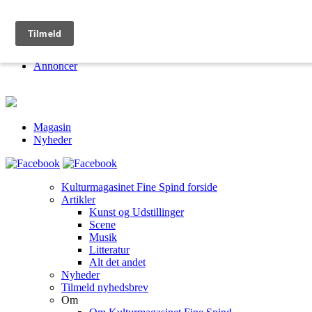
Kulturmagasinet Fine Spind
Om
Jobs
Annoncer
Magasin
Nyheder
Kulturmagasinet Fine Spind forside
Artikler
Kunst og Udstillinger
Scene
Musik
Litteratur
Alt det andet
Nyheder
Tilmeld nyhedsbrev
Om