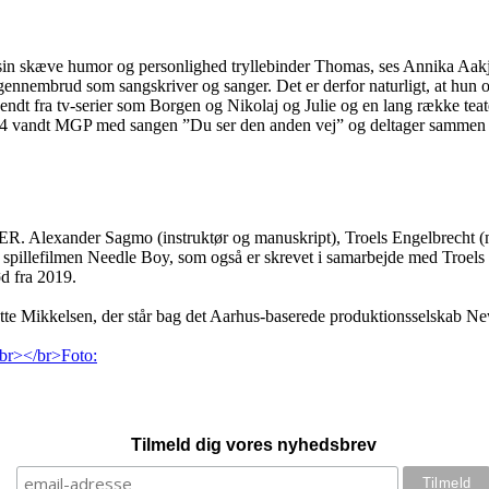
 sin skæve humor og personlighed tryllebinder Thomas, ses Annika Aakjæ
t sit gennembrud som sangskriver og sanger. Det er derfor naturligt, 
ndt fra tv-serier som Borgen og Nikolaj og Julie og en lang række teater
2014 vandt MGP med sangen ”Du ser den anden vej” og deltager sammen
ER. Alexander Sagmo (instruktør og manuskript), Troels Engelbrecht 
spillefilmen Needle Boy, som også er skrevet i samarbejde med Troels 
ød fra 2019.
kelsen, der står bag det Aarhus-baserede produktionsselskab New Tal
Tilmeld dig vores nyhedsbrev