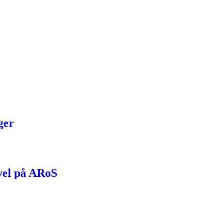
ger
vel på ARoS