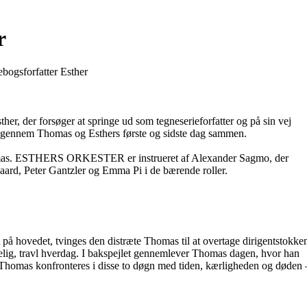
r
bogsforfatter Esther
, der forsøger at springe ud som tegneserieforfatter og på sin vej
lt gennem Thomas og Esthers første og sidste dag sammen.
d, Thomas. ESTHERS ORKESTER er instrueret af Alexander Sagmo, der
aard, Peter Gantzler og Emma Pi i de bærende roller.
 på hovedet, tvinges den distræte Thomas til at overtage dirigentstokke
elig, travl hverdag. I bakspejlet gennemlever Thomas dagen, hvor han
Thomas konfronteres i disse to døgn med tiden, kærligheden og døden 