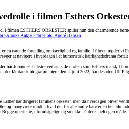
vedrolle i filmen Esthers Orkeste
 lærred. I filmen ESTHERS ORKESTER spiller hun den charmerende børne
rørende fortælling om kærlighed og familie. I filmen møder vi Esther
rsøger at navigere i hverdagen i et humoristisk kærlighedsdrama forta
jær, der har Johannes Lilleøre ved sin side i rollen som Esthers man
 der får dansk biografpremiere den 2. juni 2022, har desuden Ulf Pilg
 Esther har dirigeret familiens orkester, men da hverdagen bliver vendt
e og manøvrere rundt i, hvad der for alle andre bare er en helt almind
: Begge uperfekte, uforudsigelige og smukke på deres helt egen måde. 