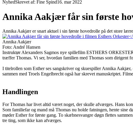
Nyhed
Skrevet af: Fine Spind
16. mar 2022
Annika Aakjær får sin første ho
Annika Aakjær er snart aktuel i sin første hovedrolle på det store
Annika Aakjær
Foto: André Hansen
Instruktør Alexanders Sagmos nye spillefilm ESTHERS ORKESTER er en 
træffer Thomas. Vi ser, hvordan familien med Thomas som dirigent fo
I titelrollen som Esther ses sangskriver og skuespiller Annika Aak
sammen med Troels Engelbrecht også har skrevet manuskriptet. Filmen,
Handlingen
For Thomas har livet altid været noget, der skulle afværges. Hans kone
Som familiefar og mand må Thomas nu holde fatningen, hente sine døtr
møder Esther for første gang. To skæbnesvangre døgn flettes sammen
tre ting, som ikke kan afværges.