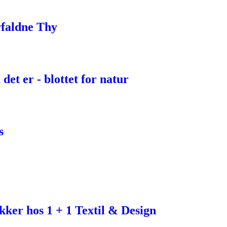
rfaldne Thy
et er - blottet for natur
s
ker hos 1 + 1 Textil & Design