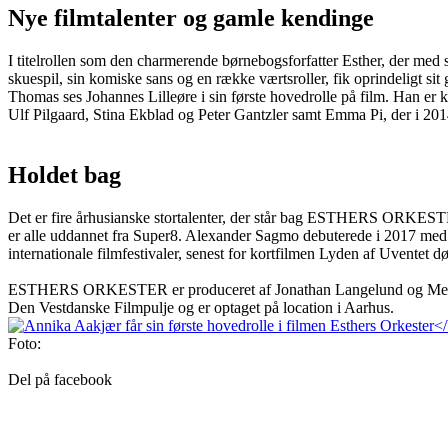
Nye filmtalenter og gamle kendinge
I titelrollen som den charmerende børnebogsforfatter Esther, der med
skuespil, sin komiske sans og en række værtsroller, fik oprindelig
Thomas ses Johannes Lilleøre i sin første hovedrolle på film. Han er ke
Ulf Pilgaard, Stina Ekblad og Peter Gantzler samt Emma Pi, der i 
Holdet bag
Det er fire århusianske stortalenter, der står bag ESTHERS ORKEST
er alle uddannet fra Super8. Alexander Sagmo debuterede i 2017 med 
internationale filmfestivaler, senest for kortfilmen Lyden af Uventet d
ESTHERS ORKESTER er produceret af Jonathan Langelund og Mette Mik
Den Vestdanske Filmpulje og er optaget på location i Aarhus.
Foto:
Del på facebook