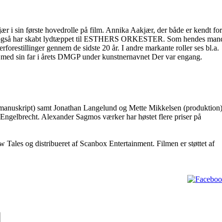
r i sin første hovedrolle på film. Annika Aakjær, der både er kendt for
at hun også har skabt lydtæppet til ESTHERS ORKESTER. Som hendes man
forestillinger gennem de sidste 20 år. I andre markante roller ses bl.a.
 med sin far i årets DMGP under kunstnernavnet Der var engang.
(manuskript) samt Jonathan Langelund og Mette Mikkelsen (produktion
Engelbrecht. Alexander Sagmos værker har høstet flere priser på
es og distribueret af Scanbox Entertainment. Filmen er støttet af