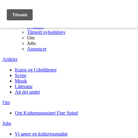
Menu
Kulturmagasinet Fine Spind forside
Artikler
Nyheder
Tilmeld nyhedsbrev
Om
Jobs
Annoncer
Artikler
Kunst og Udstillinger
Scene
Musik
Litteratur
Alt det andet
Om
Om Kulturmagasinet Fine Spind
Jobs
Vi søger en kulturjournalist