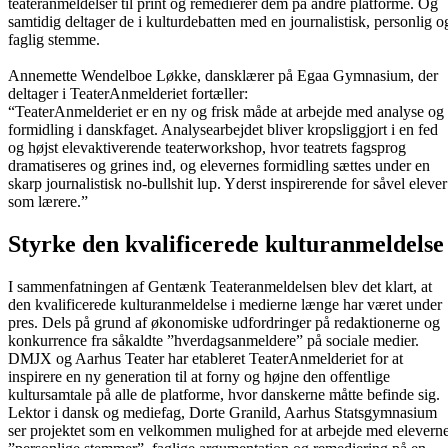
teateranmeldelser til print og remedierer dem på andre platforme. Og
samtidig deltager de i kulturdebatten med en journalistisk, personlig o
faglig stemme.
Annemette Wendelboe Løkke, dansklærer på Egaa Gymnasium, der
deltager i TeaterAnmelderiet fortæller:
“TeaterAnmelderiet er en ny og frisk måde at arbejde med analyse og
formidling i danskfaget. Analysearbejdet bliver kropsliggjort i en fed
og højst elevaktiverende teaterworkshop, hvor teatrets fagsprog
dramatiseres og grines ind, og elevernes formidling sættes under en
skarp journalistisk no-bullshit lup. Yderst inspirerende for såvel elever
som lærere.”
Styrke den kvalificerede kulturanmeldelse
I sammenfatningen af Gentænk Teateranmeldelsen blev det klart, at
den kvalificerede kulturanmeldelse i medierne længe har været under
pres. Dels på grund af økonomiske udfordringer på redaktionerne og
konkurrence fra såkaldte ”hverdagsanmeldere” på sociale medier.
DMJX og Aarhus Teater har etableret TeaterAnmelderiet for at
inspirere en ny generation til at forny og højne den offentlige
kultursamtale på alle de platforme, hvor danskerne måtte befinde sig.
Lektor i dansk og mediefag, Dorte Granild, Aarhus Statsgymnasium
ser projektet som en velkommen mulighed for at arbejde med elevern