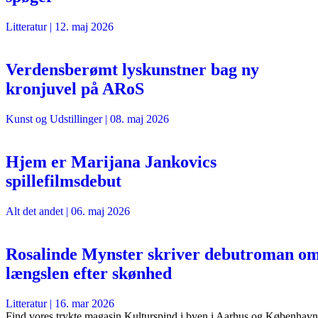
Litteratur
|
12. maj 2026
Verdensberømt lyskunstner bag ny
kronjuvel på ARoS
Kunst og Udstillinger
|
08. maj 2026
Hjem er Marijana Jankovics
spillefilmsdebut
Alt det andet
|
06. maj 2026
Rosalinde Mynster skriver debutroman o
længslen efter skønhed
Litteratur
|
16. mar 2026
Find vores trykte magasin Kulturspind i byen i Aarhus og København