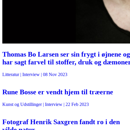
Thomas Bo Larsen ser sin frygt i øjnene og
har sagt farvel til stoffer, druk og dæmone
Litteratur
| Interview |
08 Nov 2023
Rune Bosse er vendt hjem til træerne
Kunst og Udstillinger
| Interview |
22 Feb 2023
Fotograf Henrik Saxgren fandt ro i den
vilde natur