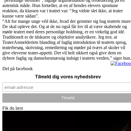
”personlige stemmer”, faglige argumentation og remediering på en
autentisk måde. Hun fortæller, at en af hendes elevers spontane
reaktion, da klassen var i teatret var: “Jeg vidste slet ikke, at teater
kunne være sådan”.
“Alt for mange unge véd ikke, hvad der gemmer sig bag teatrets mure
De skal opleve det. Og at de nu også får lov til at være skabende og
møde teatret med deres personlige holdning, er en virkelig god idé.
Traditionelt er de tilskuere og objektive analytikere. Jeg tror, at
TeaterAnmelderiets blanding af faglig introduktion til teatrets sprog,
teaterbesøg, skrivning, remediering og møder på tværs af skoler vil
give eleverne teater-appetit. Det vil helt sikkert også give dem en
dybere faglig og dannelsesmæssig indsigt i teatrets verden,” siger hun
Del på facebook
Tilmeld dig vores nyhedsbrev
Fik du læst