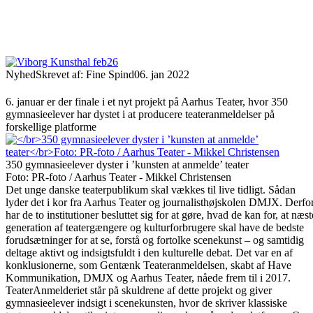
Nyhed
Skrevet af: Fine Spind
06. jan 2022
6. januar er der finale i et nyt projekt på Aarhus Teater, hvor 350
gymnasieelever har dystet i at producere teateranmeldelser på
forskellige platforme
350 gymnasieelever dyster i ’kunsten at anmelde’ teater
Foto: PR-foto / Aarhus Teater - Mikkel Christensen
Det unge danske teaterpublikum skal vækkes til live tidligt. Sådan
lyder det i kor fra Aarhus Teater og journalisthøjskolen DMJX. Derfo
har de to institutioner besluttet sig for at gøre, hvad de kan for, at næst
generation af teatergængere og kulturforbrugere skal have de bedste
forudsætninger for at se, forstå og fortolke scenekunst – og samtidig
deltage aktivt og indsigtsfuldt i den kulturelle debat. Det var en af
konklusionerne, som Gentænk Teateranmeldelsen, skabt af Have
Kommunikation, DMJX og Aarhus Teater, nåede frem til i 2017.
TeaterAnmelderiet står på skuldrene af dette projekt og giver
gymnasieelever indsigt i scenekunsten, hvor de skriver klassiske