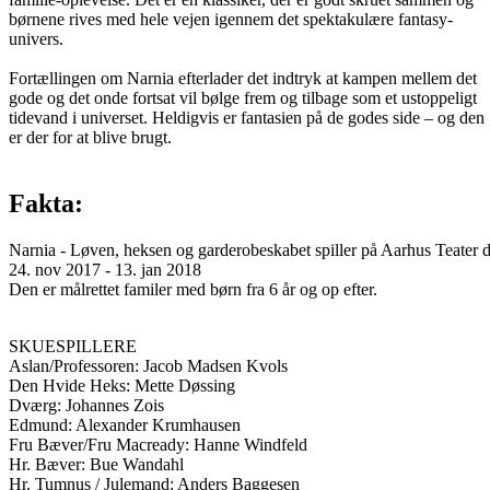
børnene rives med hele vejen igennem det spektakulære fantasy-
univers.
Fortællingen om Narnia efterlader det indtryk at kampen mellem det
gode og det onde fortsat vil bølge frem og tilbage som et ustoppeligt
tidevand i universet. Heldigvis er fantasien på de godes side – og den
er der for at blive brugt.
Fakta:
Narnia - Løven, heksen og garderobeskabet spiller på Aarhus Teater d
24. nov 2017 - 13. jan 2018
Den er målrettet familer med børn fra 6 år og op efter.
SKUESPILLERE
Aslan/Professoren: Jacob Madsen Kvols
Den Hvide Heks: Mette Døssing
Dværg: Johannes Zois
Edmund: Alexander Krumhausen
Fru Bæver/Fru Macready: Hanne Windfeld
Hr. Bæver: Bue Wandahl
Hr. Tumnus / Julemand: Anders Baggesen