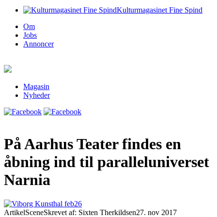
Kulturmagasinet Fine Spind
Om
Jobs
Annoncer
Magasin
Nyheder
På Aarhus Teater findes en
åbning ind til paralleluniverset
Narnia
Artikel
Scene
Skrevet af: Sixten Therkildsen
27. nov 2017