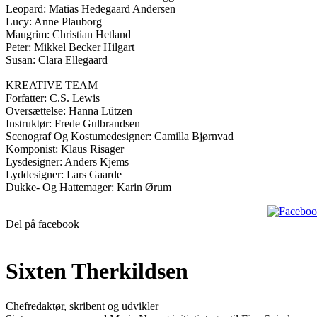
Leopard: Matias Hedegaard Andersen
Lucy: Anne Plauborg
Maugrim: Christian Hetland
Peter: Mikkel Becker Hilgart
Susan: Clara Ellegaard
KREATIVE TEAM
Forfatter: C.S. Lewis
Oversættelse: Hanna Lützen
Instruktør: Frede Gulbrandsen
Scenograf Og Kostumedesigner: Camilla Bjørnvad
Komponist: Klaus Risager
Lysdesigner: Anders Kjems
Lyddesigner: Lars Gaarde
Dukke- Og Hattemager: Karin Ørum
Del på facebook
Sixten Therkildsen
Chefredaktør, skribent og udvikler