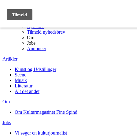
Menu
Kulturmagasinet Fine Spind forside
Artikler
Nyheder
Tilmeld nyhedsbrev
Om
Jobs
Annoncer
Artikler
Kunst og Udstillinger
Scene
Musik
Litteratur
Alt det andet
Om
Om Kulturmagasinet Fine Spind
Jobs
Vi søger en kulturjournalist