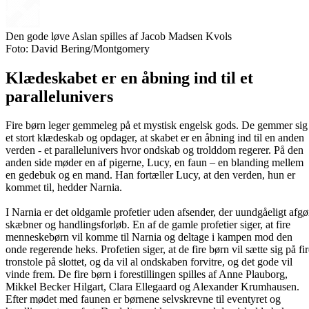
Den gode løve Aslan spilles af Jacob Madsen Kvols
Foto: David Bering/Montgomery
Klædeskabet er en åbning ind til et
parallelunivers
Fire børn leger gemmeleg på et mystisk engelsk gods. De gemmer sig 
et stort klædeskab og opdager, at skabet er en åbning ind til en anden
verden - et parallelunivers hvor ondskab og trolddom regerer. På den
anden side møder en af pigerne, Lucy, en faun – en blanding mellem
en gedebuk og en mand. Han fortæller Lucy, at den verden, hun er
kommet til, hedder Narnia.
I Narnia er det oldgamle profetier uden afsender, der uundgåeligt afgø
skæbner og handlingsforløb. En af de gamle profetier siger, at fire
menneskebørn vil komme til Narnia og deltage i kampen mod den
onde regerende heks. Profetien siger, at de fire børn vil sætte sig på fi
tronstole på slottet, og da vil al ondskaben forvitre, og det gode vil
vinde frem. De fire børn i forestillingen spilles af Anne Plauborg,
Mikkel Becker Hilgart, Clara Ellegaard og Alexander Krumhausen.
Efter mødet med faunen er børnene selvskrevne til eventyret og