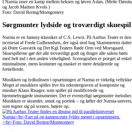
I Narnia raser en kamp mellem heksen og løven Aslan. (Mette Døssin
og Jacob Madsen Kvols )
Foto: David Bering/Montgomery
Sørgmunter lydside og troværdigt skuespil
Narnia er en fantasy-klassiker af C.S. Lewis. På Aarhus Teater er den
iscenesat af Frede Gulbrandsen, der også stod bag Skammerens datter
på Østre Gasværk og Det Kgl.Teaters Røde Orm ved Moesgaard.
Skuespillerne gør det alle troværdigt godt og drager alle salens børn
med helt ind i den anden virkelighed. Scenografien er præget af enkel
minimalisme, mens kostumer og masker er mere detaljerede og
fortællende.
Musikken og lydkulissen i opsætningen af Narnia er virkelig vellykke
Meget af musikken spilles live fra orkestergraven af komponist og
musiker Klaus Risager, som spiller på modificerede og
hjemmebyggede instrumenter. Det er eventyrligt sørgmuntre melodier.
Musikken er skramlet, smuk og poetisk – og løfter det Narnia-univers
som tegner sig på scenen, højere op.