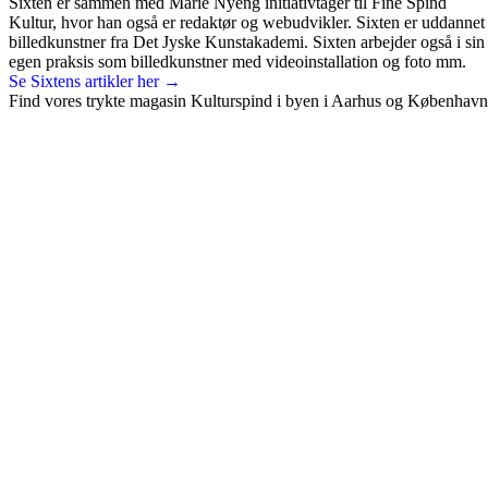
Sixten er sammen med Marie Nyeng initiativtager til Fine Spind
Kultur, hvor han også er redaktør og webudvikler. Sixten er uddannet
billedkunstner fra Det Jyske Kunstakademi. Sixten arbejder også i sin
egen praksis som billedkunstner med videoinstallation og foto mm.
Se Sixtens artikler her →
Find vores trykte magasin Kulturspind i byen i Aarhus og København