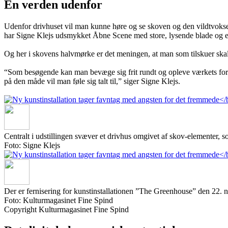
En verden udenfor
Udenfor drivhuset vil man kunne høre og se skoven og den vildtvoksen
har Signe Klejs udsmykket Åbne Scene med store, lysende blade og en l
Og her i skovens halvmørke er det meningen, at man som tilskuer skal 
“Som besøgende kan man bevæge sig frit rundt og opleve værkets foran
på den måde vil man føle sig talt til,” siger Signe Klejs.
Centralt i udstillingen svæver et drivhus omgivet af skov-elementer, s
Foto: Signe Klejs
Der er fernisering for kunstinstallationen ”The Greenhouse” den 22. 
Foto: Kulturmagasinet Fine Spind
Copyright Kulturmagasinet Fine Spind