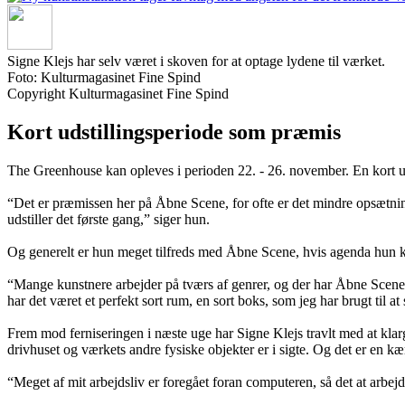
Signe Klejs har selv været i skoven for at optage lydene til værket.
Foto: Kulturmagasinet Fine Spind
Copyright Kulturmagasinet Fine Spind
Kort udstillingsperiode som præmis
The Greenhouse kan opleves i perioden 22. - 26. november. En kort uds
“Det er præmissen her på Åbne Scene, for ofte er det mindre opsætning
udstiller det første gang,” siger hun.
Og generelt er hun meget tilfreds med Åbne Scene, hvis agenda hun k
“Mange kunstnere arbejder på tværs af genrer, og der har Åbne Scene en 
har det været et perfekt sort rum, en sort boks, som jeg har brugt til at
Frem mod ferniseringen i næste uge har Signe Klejs travlt med at kla
drivhuset og værkets andre fysiske objekter er i sigte. Og det er en
“Meget af mit arbejdsliv er foregået foran computeren, så det at arbejd