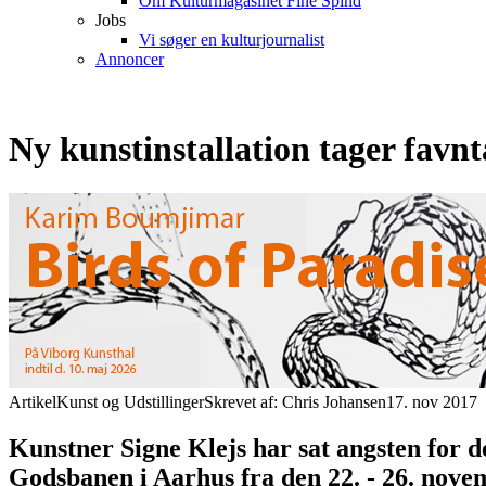
Om Kulturmagasinet Fine Spind
Jobs
Vi søger en kulturjournalist
Annoncer
Ny kunstinstallation tager favn
Artikel
Kunst og Udstillinger
Skrevet af: Chris Johansen
17. nov 2017
Kunstner Signe Klejs har sat angsten for d
Godsbanen i Aarhus fra den 22. - 26. nove