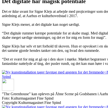
Det digitale har magisk potentiale
Det er ikke uvant for Signe Klejs at arbejde med projiceringer som d
anledning af, at Aarhus er kulturhovedstad i 2017.
Signe Klejs mener, at det digitale kan noget særligt.
“Det digitale rummer kæmpe potentiale for at skabe magi. Med digitalt 
skabe meget særlige stemninger, og det er for mig en form for magi”.
Signe Klejs har selv et tæt forhold til skoven. Hun er opvokset i en 
det samme gjorde hendes tanker om den, og hvad den rummede.
“Det er svært for mig at gå op i den skov i mørke. Mørket begrænser s
fantastiske nattelyde af ting, der pusler rundt, og det kan man høre i v
”The Greenhouse” kan opleves på Åbne Scene på Godsbanen i Aarhus
Foto: Kulturmagasinet Fine Spind
Copyright Kulturmagasinet Fine Spind