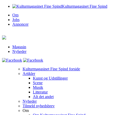
Kulturmagasinet Fine Spind
Om
Jobs
Annoncer
Magasin
Nyheder
Kulturmagasinet Fine Spind forside
Artikler
Kunst og Udstillinger
Scene
Musik
Litteratur
Alt det andet
Nyheder
Tilmeld nyhedsbrev
Om