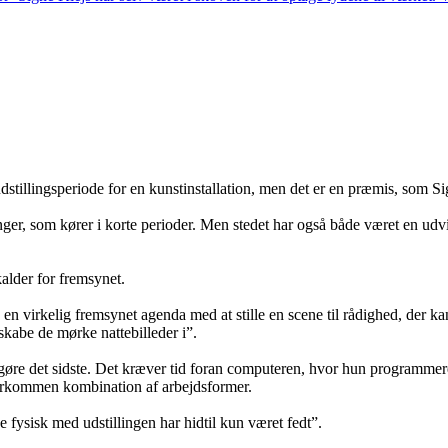
tillingsperiode for en kunstinstallation, men det er en præmis, som Sig
er, som kører i korte perioder. Men stedet har også både været en udvik
alder for fremsynet.
virkelig fremsynet agenda med at stille en scene til rådighed, der kan v
 skabe de mørke nattebilleder i”.
rgøre det sidste. Det kræver tid foran computeren, hvor hun programme
 kærkommen kombination af arbejdsformer.
e fysisk med udstillingen har hidtil kun været fedt”.