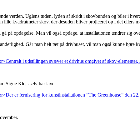
de verden. Uglens tuden, lyden af skridt i skovbunden og biler i hverd
ille kvadratmeter skov, der desuden bliver projiceret op i det ellers 
gå på opdagelse. Man vil også opdage, at installationen ændrer sig ove
derlighed. Går man helt tæt på drivhuset, vil man også kunne høre kvi
om Signe Klejs selv har lavet.
november.