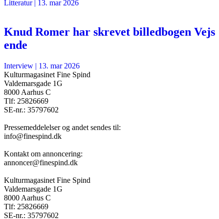
Litteratur
|
13. mar 2026
Knud Romer har skrevet billedbogen Vejs
ende
Interview
|
13. mar 2026
Kulturmagasinet Fine Spind
Valdemarsgade 1G
8000 Aarhus C
Tlf: 25826669
SE-nr.: 35797602
Pressemeddelelser og andet sendes til:
info@finespind.dk
Kontakt om annoncering:
annoncer@finespind.dk
Kulturmagasinet Fine Spind
Valdemarsgade 1G
8000 Aarhus C
Tlf: 25826669
SE-nr.: 35797602