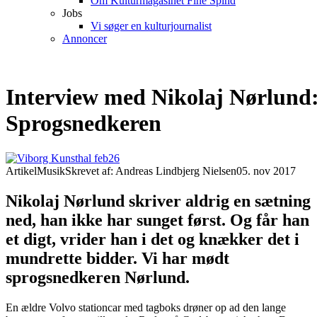
Om Kulturmagasinet Fine Spind
Jobs
Vi søger en kulturjournalist
Annoncer
Interview med Nikolaj Nørlund
Sprogsnedkeren
Artikel
Musik
Skrevet af: Andreas Lindbjerg Nielsen
05. nov 2017
Nikolaj Nørlund skriver aldrig en sætning
ned, han ikke har sunget først. Og får han
et digt, vrider han i det og knækker det i
mundrette bidder. Vi har mødt
sprogsnedkeren Nørlund.
En ældre Volvo stationcar med tagboks drøner op ad den lange