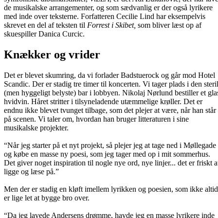
de musikalske arrangementer, og som sædvanlig er der også lyrikere
med inde over teksterne. Forfatteren Cecilie Lind har eksempelvis
skrevet en del af teksten til
Forrest i Skibet,
som bliver læst op af
skuespiller Danica Curcic
.
Knækker og vrider
Det er blevet skumring, da vi forlader Badstuerock og går mod Hotel
Scandic. Der er stadig tre timer til koncerten. Vi tager plads i den steri
(men hyggeligt belyste) bar i lobbyen. Nikolaj Nørlund bestiller et gla
hvidvin. Håret stritter i tilsyneladende utæmmelige krøller. Det er
endnu ikke blevet tvunget tilbage, som det plejer at være, når han står
på scenen. Vi taler om, hvordan han bruger litteraturen i sine
musikalske projekter.
“Når jeg starter på et nyt projekt, så plejer jeg at tage ned i Møllegade
og købe en masse ny poesi, som jeg tager med op i mit sommerhus.
Det giver noget inspiration til nogle nye ord, nye linjer... det er friskt a
ligge og læse på.”
Men der er stadig en kløft imellem lyrikken og poesien, som ikke altid
er lige let at bygge bro over.
“Da jeg lavede Andersens drømme, havde jeg en masse lyrikere inde