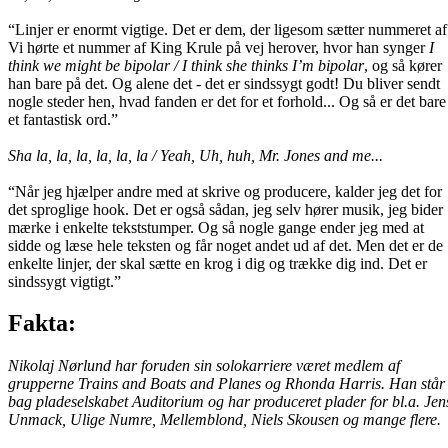
“Linjer er enormt vigtige. Det er dem, der ligesom sætter nummeret af
Vi hørte et nummer af King Krule på vej herover, hvor han synger
I
think we might be bipolar / I think she thinks I’m bipolar
, og så kører
han bare på det. Og alene det - det er sindssygt godt! Du bliver sendt
nogle steder hen, hvad fanden er det for et forhold... Og så er det bare
et fantastisk ord.”
Sha la, la, la, la, la, la / Yeah, Uh, huh, Mr. Jones and me...
“Når jeg hjælper andre med at skrive og producere, kalder jeg det for
det sproglige hook. Det er også sådan, jeg selv hører musik, jeg bider
mærke i enkelte tekststumper. Og så nogle gange ender jeg med at
sidde og læse hele teksten og får noget andet ud af det. Men det er de
enkelte linjer, der skal sætte en krog i dig og trække dig ind. Det er
sindssygt vigtigt.”
Fakta:
Nikolaj Nørlund har foruden sin solokarriere været medlem af
grupperne Trains and Boats and Planes og Rhonda Harris. Han står
bag pladeselskabet Auditorium og har produceret plader for bl.a. Jen
Unmack, Ulige Numre, Mellemblond, Niels Skousen og mange flere.