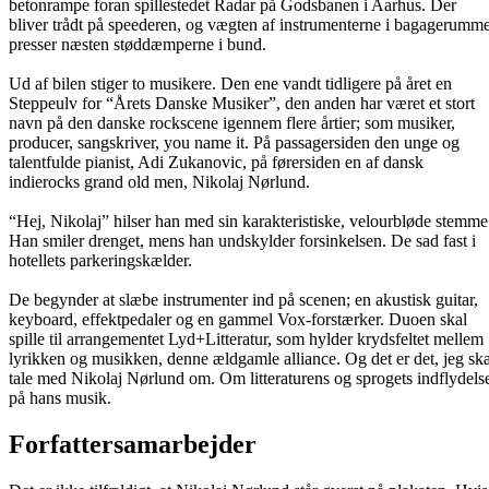
betonrampe foran spillestedet Radar på Godsbanen i Aarhus. Der
bliver trådt på speederen, og vægten af instrumenterne i bagagerumme
presser næsten støddæmperne i bund.
Ud af bilen stiger to musikere. Den ene vandt tidligere på året en
Steppeulv for “Årets Danske Musiker”, den anden har været et stort
navn på den danske rockscene igennem flere årtier; som musiker,
producer, sangskriver, you name it. På passagersiden den unge og
talentfulde pianist, Adi Zukanovic, på førersiden en af dansk
indierocks grand old men, Nikolaj Nørlund.
“Hej, Nikolaj” hilser han med sin karakteristiske, velourbløde stemme
Han smiler drenget, mens han undskylder forsinkelsen. De sad fast i
hotellets parkeringskælder.
De begynder at slæbe instrumenter ind på scenen; en akustisk guitar,
keyboard, effektpedaler og en gammel Vox-forstærker. Duoen skal
spille til arrangementet Lyd+Litteratur, som hylder krydsfeltet mellem
lyrikken og musikken, denne ældgamle alliance. Og det er det, jeg ska
tale med Nikolaj Nørlund om. Om litteraturens og sprogets indflydels
på hans musik.
Forfattersamarbejder