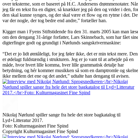
over teksterne, som er baseret på H.C. Andersens drømmenotater. Når
jeg får en tekst fra en digter, så knækker jeg på den og vrider i den, fo
den skal kunne synges, og der skal være et flow og en rytme i det. De
var der nogle, der tog bedre end andre,” fortæller han.
Kigger man i Fyens Stiftstidende fra den 31. marts 2005 kan man læs
om den dengang 31-årige forfatter, Lars Skinnebach, som har fået sin
digterfingre godt og grundigt i Nørlunds sangskrivermaskine:
“Det er jo lidt ømtåleligt, for jeg føler ikke, det er min tekst mere. Den
er ødelagt fuldstændig i strukturen. Jeg er jo vant til at arbejde på en
måde, hvor hvert lille komma, hver lille grammatisk detalje har
betydning, og hér kommer musikken så som en damptromle og skelne
ikke mellem det ene og det andet,” udtalte han dengang til avisen.
Nikolaj Nørlund spiller sange fra hele det store bagkatalog til
Lyd+Litteratur 2017.
Foto: Kulturmagasinet Fine Spind
Copyright Kulturmagasinet Fine Spind