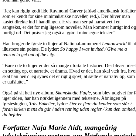
“Jeg kan rigtig godt lide Raymond Carver (afdød amerikansk forfatter
som er kendt for sine minimalistiske noveller, red.). Der bliver man
kastet direkte ind i handlingen. Hvis man ser på narrativet i en
sangtekst, er det for mig ligesom noveller. Man kommer hurtigt ind og
hurtigt ud. Det prøver jeg også at gøre i mine egne tekster.”
Han bruger de første to linjer af National-nummeret
Lemonworld
til at
illustrere sin pointe. De lyder:
So happy I was invited / Give me a
reason to get out of the city.
“Bare i de to linjer er der så mange ufortalte historier. Der bliver ridset
en setting op, et narrativ, et drama. Hvad er det, han skal væk fra, hvo
skal han hen? Jeg synes det er rigtig sjovt, at sætte et narrativ op, som
er uafsluttet.”
Også på sit helt nye album,
Skamskudte Fugle
, som blev udgivet for f
uger siden, har han nørklet igennem med teksterne. Åbningen på
førstesinglen,
Tolv Buketter
, lyder:
Der er flere du kender som står /
foran kirken mens du går / uden retning uden regler / kun den ømhed,
du befaler
.
Forfatter Naja Marie Aidt, mangeårig
tekstskrivningspartner, om Nørlunds metode