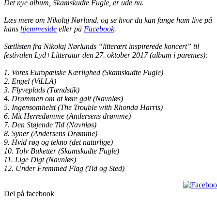
Det nye album,
Skamskudte Fugle
, er ude nu.
Læs mere om Nikolaj Nørlund, og se hvor du kan fange ham live på
hans
hjemmeside
eller på
Facebook
.
Sætlisten fra Nikolaj Nørlunds “litterært inspirerede koncert” til
festivalen Lyd+Litteratur den 27. oktober 2017 (album i parentes):
1. Vores Europæiske Kærlighed (Skamskudte Fugle)
2. Engel (ViLLA)
3. Flyveplads (Tændstik)
4. Drømmen om at køre galt (Navnløs)
5. Ingensomhelst (The Trouble with Rhonda Harris)
6. Mit Herredømme (Andersens drømme)
7. Den Støjende Tid (Navnløs)
8. Syner (Andersens Drømme)
9. Hvid røg og tekno (det naturlige)
10. Tolv Buketter (Skamskudte Fugle)
11. Lige Digt (Navnløs)
12. Under Fremmed Flag (Tid og Sted)
Del på facebook