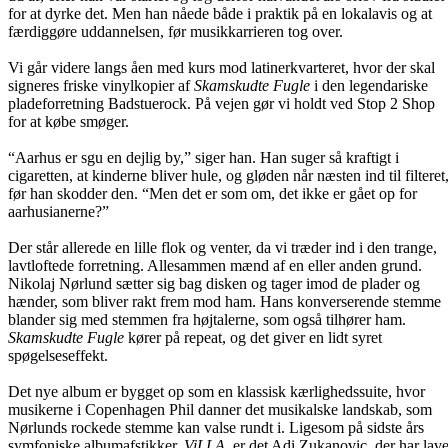
for at dyrke det. Men han nåede både i praktik på en lokalavis og at
færdiggøre uddannelsen, før musikkarrieren tog over.
Vi går videre langs åen med kurs mod latinerkvarteret, hvor der skal
signeres friske vinylkopier af
Skamskudte Fugle
i den legendariske
pladeforretning Badstuerock. På vejen gør vi holdt ved Stop 2 Shop
for at købe smøger.
“Aarhus er sgu en dejlig by,” siger han. Han suger så kraftigt i
cigaretten, at kinderne bliver hule, og gløden når næsten ind til filteret
før han skodder den. “Men det er som om, det ikke er gået op for
aarhusianerne?”
Der står allerede en lille flok og venter, da vi træder ind i den trange,
lavtloftede forretning. Allesammen mænd af en eller anden grund.
Nikolaj Nørlund sætter sig bag disken og tager imod de plader og
hænder, som bliver rakt frem mod ham. Hans konverserende stemme
blander sig med stemmen fra højtalerne, som også tilhører ham.
Skamskudte Fugle
kører på repeat, og det giver en lidt syret
spøgelseseffekt.
Det nye album er bygget op som en klassisk kærlighedssuite, hvor
musikerne i Copenhagen Phil danner det musikalske landskab, som
Nørlunds rockede stemme kan valse rundt i. Ligesom på sidste års
symfoniske albumafstikker,
ViLLA
, er det Adi Zukanovic, der har lave