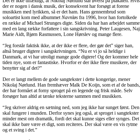
Det er ikke tilfældigt, at Nikolaj Nørlund står øverst på plakaten. Hvis
der er nogen i dansk musik, der konsekvent har forsøgt at forene
musikken med lyrikken, så er det ham. Hans gennembrud som
soloartist kom med albummet
Navnløs
fra 1996, hvor han fortolkede
en række af Michael Strunges digte. Siden da har han arbejdet samm
med en lang række forfattere i sin sangskrivning. Peter Laugesen, Naj
Marie Aidt, Bjørn Rasmussen, Lone Hørslev og mange flere.
“Jeg forstår faktisk ikke, at der ikke er flere, der gør det” siger han,
altså bruger digtere i sangskrivningen. “Nu er vi jo så heldige i
Danmark, at vi har utroligt mange gode digtere! Og der kommer hele
tiden nye, som er fantastiske. Hvorfor er der ikke flere musikere, der
benytter sig af det?”
Der er langt mellem de gode sangtekster i dette kongerige, mener
Nikolaj Nørlund. Han fremhæver Malk De Koijn, som et af de bands,
der har formået at forny sproget på en legende og frisk måde. Selv
forsøger han altid at tænke teksterne sammen med musikken.
“Jeg skriver aldrig en sætning ned, som jeg ikke har sunget først. Den
skal fungere i munden. Derfor synes jeg også, at sproget i sangtekster
minder mest om dramatik, fordi det skal kunne siges eller synges. Det
skal ikke bare være et digt, som reciteres. Der skal være en vis rytme
og et sving i det.”