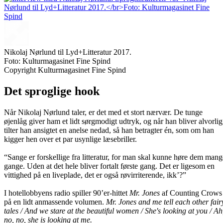
Nikolaj Nørlund til Lyd+Litteratur 2017.
Foto: Kulturmagasinet Fine Spind
Copyright Kulturmagasinet Fine Spind
Det sproglige hook
Når Nikolaj Nørlund taler, er det med et stort nærvær. De tunge
øjenlåg giver ham et lidt sørgmodigt udtryk, og når han bliver alvorlig
tilter han ansigtet en anelse nedad, så han betragter én, som om han
kigger hen over et par usynlige læsebriller.
“Sange er forskellige fra litteratur, for man skal kunne høre dem mang
gange. Uden at det hele bliver fortalt første gang. Det er ligesom en
vittighed på en liveplade, det er også røvirriterende, ikk’?”
I hotellobbyens radio spiller 90’er-hittet
Mr. Jones
af Counting Crows
på en lidt anmassende volumen.
Mr. Jones and me tell each other fair
tales / And we stare at the beautiful women / She's looking at you / Ah
no, no, she is looking at me.