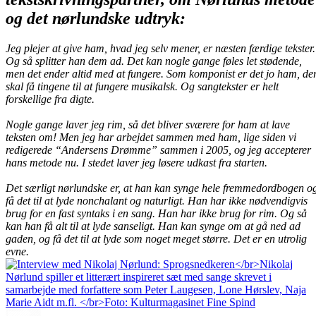
og det nørlundske udtryk:
Jeg plejer at give ham, hvad jeg selv mener, er næsten færdige tekster.
Og så splitter han dem ad. Det kan nogle gange føles let stødende,
men det ender altid med at fungere. Som komponist er det jo ham, de
skal få tingene til at fungere musikalsk. Og sangtekster er helt
forskellige fra digte.
Nogle gange laver jeg rim, så det bliver sværere for ham at lave
teksten om! Men jeg har arbejdet sammen med ham, lige siden vi
redigerede “Andersens Drømme” sammen i 2005, og jeg accepterer
hans metode nu. I stedet laver jeg løsere udkast fra starten.
Det særligt nørlundske er, at han kan synge hele fremmedordbogen o
få det til at lyde nonchalant og naturligt. Han har ikke nødvendigvis
brug for en fast syntaks i en sang. Han har ikke brug for rim. Og så
kan han få alt til at lyde sanseligt. Han kan synge om at gå ned ad
gaden, og få det til at lyde som noget meget større. Det er en utrolig
evne.