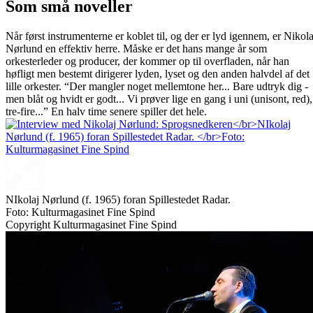
Som små noveller
Når først instrumenterne er koblet til, og der er lyd igennem, er Nikola
Nørlund en effektiv herre. Måske er det hans mange år som
orkesterleder og producer, der kommer op til overfladen, når han
høfligt men bestemt dirigerer lyden, lyset og den anden halvdel af det
lille orkester. “Der mangler noget mellemtone her... Bare udtryk dig -
men blåt og hvidt er godt... Vi prøver lige en gang i uni (unisont, red),
tre-fire...” En halv time senere spiller det hele.
NIkolaj Nørlund (f. 1965) foran Spillestedet Radar.
Foto: Kulturmagasinet Fine Spind
Copyright Kulturmagasinet Fine Spind