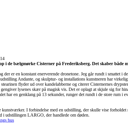
014
 op i de bælgmørke Cisterner på Frederiksberg. Det skaber både 
og der er en konstant enerverende dronetone. Jeg går rundt i smattet i 
dstilling Andante, og skulptur- og installations kunstneren har virkelig
 stearinen flyder ud over kandelabberne og citerer Cisternernes drypste
 gengiver lysenes skær på magisk vis. Det er oplagt at skjule sig for h
kalet har en genklang på 13 sekunder, runger det rundt i de store rum i e
e kunstværker. I forbindelse med en udstilling, der skulle vise forhold
med i udstillingen LARGO, der handlede om døden.