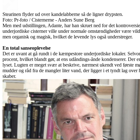
Stearinen flyder ud over kandelabberne så de ligner drypsten.
Foto: Pr-foto / Cisternerne - Anders Sune Berg
Men med udstillingen, Adante, har han skruet ned for det kontroversiel
underjordiske cisterner ville under normale omstændigheder være vild
men organisk og magisk, hvilket de levende lys også understreger.
En total sanseoplevelse
Det er uvant at gå rundt i de kæmpestore underjordiske lokaler. Selvom
procent, hvilket blandt gør, at ens udåndings-ånde kondenserer. Der 
lyset. Lugten er meget svær at beskrive, nærmest ukendt ved første 
mudder og råd fra de mangler liter vand, der ligger i et tyndt lag ove
skaber.