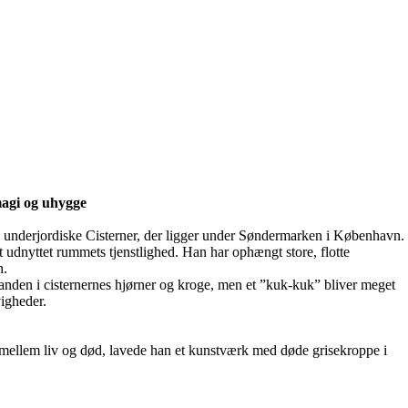
magi og uhygge
de underjordiske Cisterner, der ligger under Søndermarken i København.
t udnyttet rummets tjenstlighed. Han har ophængt store, flotte
n.
inanden i cisternernes hjørner og kroge, men et ”kuk-kuk” bliver meget
vigheder.
et mellem liv og død, lavede han et kunstværk med døde grisekroppe i