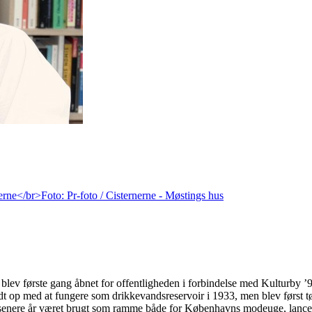
lev første gang åbnet for offentligheden i forbindelse med Kulturby ’9
ldt op med at fungere som drikkevandsreservoir i 1933, men blev først
e senere år været brugt som ramme både for Københavns modeuge, lanceri