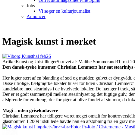
Om Kulturmagasinet Fine Spind
Jobs
Vi søger en kulturjournalist
Annoncer
Magisk kunst i mørket
Artikel
Kunst og Udstillinger
Skrevet af: Malthe Sommerand
31. okt 2
Den dansk-tyske kunstner Christian Lemmerz har sat stearinlys
Her lugter sært af en blanding af sod og mudder, gulvet er dyngvådt, 
Disse utrolige, bælgmørke lokaler huser for tiden Christian Lemmerz’ u
kandelabre med stearinlys i de hvælvede lokaler. De hænger i træk, så
Der er et godt sammenspil mellem stearinlyset og det fugtige gulv, der
afslørende for en dreng, der forsøger at blive fundet af sin mor, da lo
Magi – uden grisekadavere
Christian Lemmerz har tidligere været meget omtalt for kontroversiell
glasmontrer. I 2009 udstillede havde han en afstøbning fra en grav 