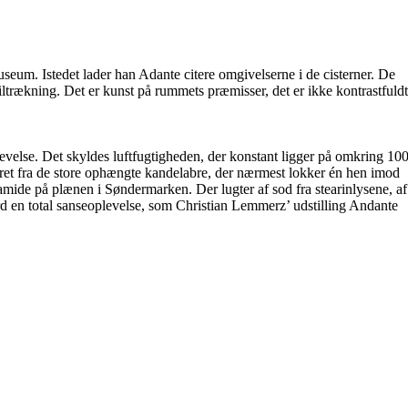
useum. Istedet lader han Adante citere omgivelserne i de cisterner. De
trækning. Det er kunst på rummets præmisser, det er ikke kontrastfuldt
levelse. Det skyldes luftfugtigheden, der konstant ligger på omkring 10
æret fra de store ophængte kandelabre, der nærmest lokker én hen imod
ide på plænen i Søndermarken. Der lugter af sod fra stearinlysene, af
ord en total sanseoplevelse, som Christian Lemmerz’ udstilling Andante