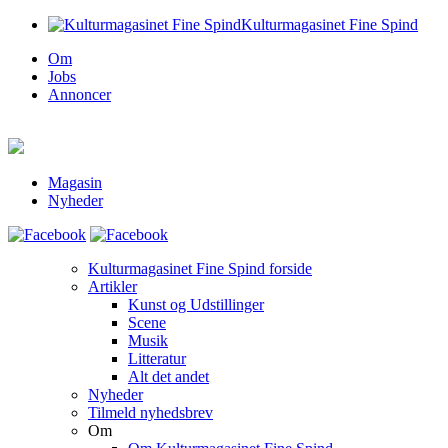
Kulturmagasinet Fine Spind
Om
Jobs
Annoncer
Magasin
Nyheder
Kulturmagasinet Fine Spind forside
Artikler
Kunst og Udstillinger
Scene
Musik
Litteratur
Alt det andet
Nyheder
Tilmeld nyhedsbrev
Om