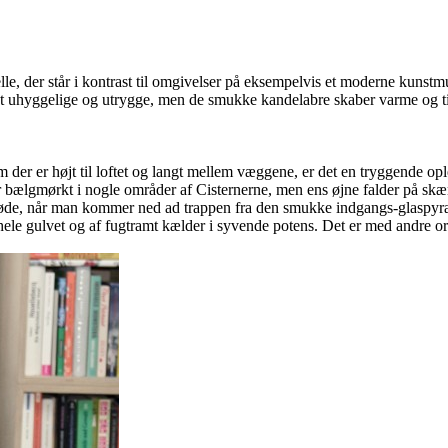
le, der står i kontrast til omgivelser på eksempelvis et moderne kunstm
t uhyggelige og utrygge, men de smukke kandelabre skaber varme og til
 der er højt til loftet og langt mellem væggene, er det en tryggende op
er bælgmørkt i nogle områder af Cisternerne, men ens øjne falder på sk
møde, når man kommer ned ad trappen fra den smukke indgangs-glaspyram
r hele gulvet og af fugtramt kælder i syvende potens. Det er med andre 