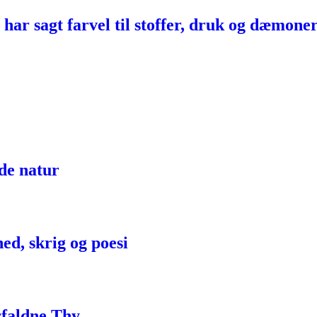
har sagt farvel til stoffer, druk og dæmone
lde natur
ed, skrig og poesi
rfaldne Thy