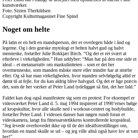
kunstværker.
Foto: Sixten Therkildsen
Copyright Kulturmagasinet Fine Spind
Noget om helte
På latin er en helt en mandsperson, der er overlegen både i ånd og
legeme. Og i den græske mytologi er helten halvt gud og halvt
menneske, fortæller Julie Rokkjær Birch. “Og det er ret svært at
efterleve i virkeligheden.” Hun uddyber: “Man har på den ene side et
ideal – et metanarrativ om maskuliniteten – som er det her
overmenneske, som manden måske mere eller mindre har at stræbe
efter. Og så har man virkeligheden, hvor manden selvfølgelig altid er
dømt til at fejle, for du kan aldrig blive halvgud. Og det er lige præcis
det, som de her værker af Peter Land tydeliggør så fint, det her fald.”
Faldet kan dog også manifestere sig som en protest: For eksempel er
videoværket Peter Land d. 5. maj 1994 inspireret af 1990’ernes bølge
af kropskultur, hvor alle skulle ned i workout-centret og bodybuilde,
fortæller Peter Land. I videoen danser han nøgen rundt foran et
videokamera, langt fra fitnessæstetikkens kontrollerede kropsideal.
“Jeg levede overhovedet ikke op til de der idealforestillinger om,
hvordan en mand skulle se ud – og jeg ville altså også have lov at væ
her!”