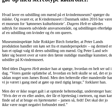
Hvad laver en udstilling om mænd på et kvindemuseum? spørger du
måske. Og svaret er, at Kvindemuseet i Danmark siden 2016 har være
et museum for ‘kønnenes kulturhistorie’.
Dagens Helt
er således
udtryk for museets udvidede ansvarsområde, og udstillingen efterfølg
af en udstilling om kvinder og én om queers.
Museumsinspektør Julie Rokkjær Birch fortæller, at Peter Lands
produktion handler om køn set fra et mandeperspektiv – og dermed er
han et oplagt valg til deres udstilling om mænd. Og Peter Land selv
føler sig beæret over at være den første nutidige mandlige kunstner, d
udstiller på Kvindemuseet.
Med titlen
Dagens Helt
ønsker han at spørge, hvordan en helt ser ud i
dag. “Vores gamle opfattelse af, hvordan en helt skulle se ud, det er jo
sådan noget som James Bond. Men den helterolle eller manderolle ha
vi jo været i gang med at gøre op med rigtig længe,” forklarer han.
Men der er ikke noget galt i at optræde heltemodigt, understreger han:
“Hvis der er en eller anden, der får et hjerteslag i metroen, og man ka
finde ud af at bruge en hjertestarter – jamen så, fedt! Det skal der jo
ikke være noget negativt forbundet med.”