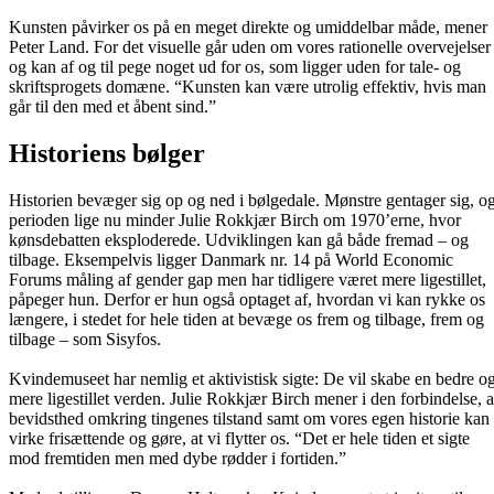
Kunsten påvirker os på en meget direkte og umiddelbar måde, mener
Peter Land. For det visuelle går uden om vores rationelle overvejelser
og kan af og til pege noget ud for os, som ligger uden for tale- og
skriftsprogets domæne. “Kunsten kan være utrolig effektiv, hvis man
går til den med et åbent sind.”
Historiens bølger
Historien bevæger sig op og ned i bølgedale. Mønstre gentager sig, o
perioden lige nu minder Julie Rokkjær Birch om 1970’erne, hvor
kønsdebatten eksploderede. Udviklingen kan gå både fremad – og
tilbage. Eksempelvis ligger Danmark nr. 14 på World Economic
Forums måling af gender gap men har tidligere været mere ligestillet,
påpeger hun. Derfor er hun også optaget af, hvordan vi kan rykke os
længere, i stedet for hele tiden at bevæge os frem og tilbage, frem og
tilbage – som Sisyfos.
Kvindemuseet har nemlig et aktivistisk sigte: De vil skabe en bedre o
mere ligestillet verden. Julie Rokkjær Birch mener i den forbindelse, a
bevidsthed omkring tingenes tilstand samt om vores egen historie kan
virke frisættende og gøre, at vi flytter os. “Det er hele tiden et sigte
mod fremtiden men med dybe rødder i fortiden.”