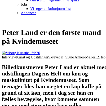
Om Kulturmagasinet Fine Spind
Jobs
Vi søger en kulturjournalist
Annoncer
Peter Land er den første mand
på Kvindemuseet
Interview
Kunst og Udstillinger
Skrevet af: Signe Anker-Møller
12. fe
Billedkunstneren Peter Land er aktuel me
udstillingen Dagens Helt om køn og
maskulinitet på Kvindemuseet. Som
teenager blev han nægtet en kop kaffe på
grund af sit køn, men i dag ser han en
fælles bevægelse, hvor kønnene sammen
gør op med stereotype kønsroller.