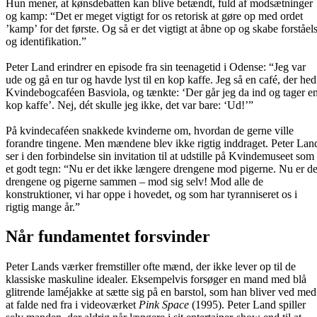
Hun mener, at kønsdebatten kan blive betændt, fuld af modsætninger
og kamp: “Det er meget vigtigt for os retorisk at gøre op med ordet
’kamp’ for det første. Og så er det vigtigt at åbne op og skabe forståel
og identifikation.”
Peter Land erindrer en episode fra sin teenagetid i Odense: “Jeg var
ude og gå en tur og havde lyst til en kop kaffe. Jeg så en café, der hed
Kvindebogcaféen Basviola, og tænkte: ‘Der går jeg da ind og tager e
kop kaffe’. Nej, dét skulle jeg ikke, det var bare: ‘Ud!’”
På kvindecaféen snakkede kvinderne om, hvordan de gerne ville
forandre tingene. Men mændene blev ikke rigtig inddraget. Peter Lan
ser i den forbindelse sin invitation til at udstille på Kvindemuseet som
et godt tegn: “Nu er det ikke længere drengene mod pigerne. Nu er de
drengene og pigerne sammen – mod sig selv! Mod alle de
konstruktioner, vi har oppe i hovedet, og som har tyranniseret os i
rigtig mange år.”
Når fundamentet forsvinder
Peter Lands værker fremstiller ofte mænd, der ikke lever op til de
klassiske maskuline idealer. Eksempelvis forsøger en mand med blå
glitrende laméjakke at sætte sig på en barstol, som han bliver ved med
at falde ned fra i videoværket
Pink Space
(1995). Peter Land spiller