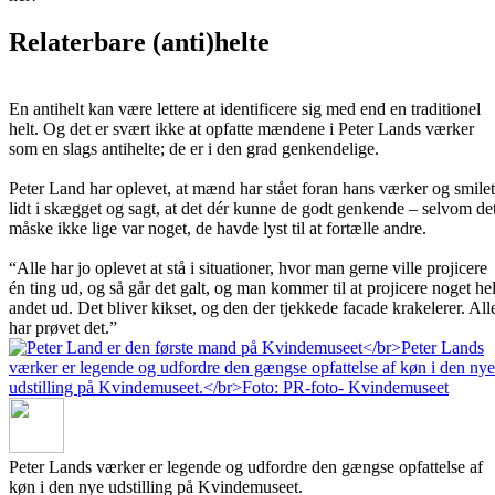
Relaterbare (anti)helte
En antihelt kan være lettere at identificere sig med end en traditionel
helt. Og det er svært ikke at opfatte mændene i Peter Lands værker
som en slags antihelte; de er i den grad genkendelige.
Peter Land har oplevet, at mænd har stået foran hans værker og smilet
lidt i skægget og sagt, at det dér kunne de godt genkende – selvom de
måske ikke lige var noget, de havde lyst til at fortælle andre.
“Alle har jo oplevet at stå i situationer, hvor man gerne ville projicere
én ting ud, og så går det galt, og man kommer til at projicere noget hel
andet ud. Det bliver kikset, og den der tjekkede facade krakelerer. All
har prøvet det.”
Peter Lands værker er legende og udfordre den gængse opfattelse af
køn i den nye udstilling på Kvindemuseet.