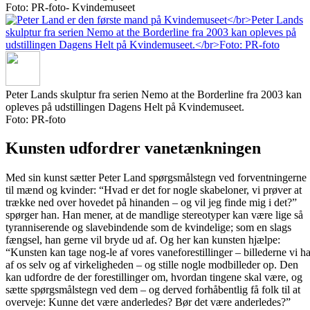
Foto: PR-foto- Kvindemuseet
Peter Lands skulptur fra serien Nemo at the Borderline fra 2003 kan
opleves på udstillingen Dagens Helt på Kvindemuseet.
Foto: PR-foto
Kunsten udfordrer vanetænkningen
Med sin kunst sætter Peter Land spørgsmålstegn ved forventningerne
til mænd og kvinder: “Hvad er det for nogle skabeloner, vi prøver at
trække ned over hovedet på hinanden – og vil jeg finde mig i det?”
spørger han. Han mener, at de mandlige stereotyper kan være lige så
tyranniserende og slavebindende som de kvindelige; som en slags
fængsel, han gerne vil bryde ud af. Og her kan kunsten hjælpe:
“Kunsten kan tage nog-le af vores vaneforestillinger – billederne vi ha
af os selv og af virkeligheden – og stille nogle modbilleder op. Den
kan udfordre de der forestillinger om, hvordan tingene skal være, og
sætte spørgsmålstegn ved dem – og derved forhåbentlig få folk til at
overveje: Kunne det være anderledes? Bør det være anderledes?”