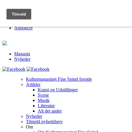
Kulturmagasinet Fine Spind
Om
Jobs
Annoncer
Magasin
Nyheder
Kulturmagasinet Fine Spind forside
Artikler
Kunst og Udstillinger
Scene
Musik
Litteratur
Alt det andet
Nyheder
Tilmeld nyhedsbrev
Om