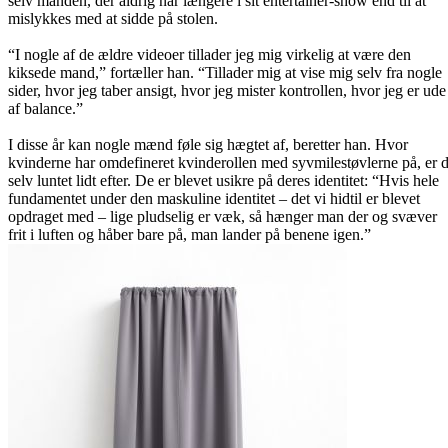
selv manden, der aldrig når længere i sit entertainer-show end til at
mislykkes med at sidde på stolen.
“I nogle af de ældre videoer tillader jeg mig virkelig at være den
kiksede mand,” fortæller han. “Tillader mig at vise mig selv fra nogle
sider, hvor jeg taber ansigt, hvor jeg mister kontrollen, hvor jeg er ude
af balance.”
I disse år kan nogle mænd føle sig hægtet af, beretter han. Hvor
kvinderne har omdefineret kvinderollen med syvmilestøvlerne på, er 
selv luntet lidt efter. De er blevet usikre på deres identitet: “Hvis hele
fundamentet under den maskuline identitet – det vi hidtil er blevet
opdraget med – lige pludselig er væk, så hænger man der og svæver
frit i luften og håber bare på, man lander på benene igen.”