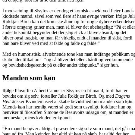
I modsætning til Sisyfos er der dog et komisk aspekt ved Peter Lands
klodsede mænd, såvel som ved flere af hans øvrige værker. Ifølge Juli
Rokkjær Birch kan det komiske åbne op for nogle dybere erkendelser
I første omgang griner man, men så bliver det ubehageligt: “På et eller
andet tidspunkt begynder det der slap stick at blive absurd, og det
bliver også tragisk, og man får virkelig ondt af manden til sidst, fordi
han bare bliver ved med at falde og falde og falde.”
Med en humoristisk, afvæbnende tone kan man indfange publikum o
skabe identifikation – “og så bliver det ellers hårdt og vedkommende
og bevidsthedsgørende på et eller andet tidspunkt,” siger hun.
Manden som køn
Ifølge filosoffen Albert Camus er Sisyfos en fri mand, fordi han er
bevidst om sig selv, fortæller Julie Rokkjær Birch. Og med
Dagens
Helt
ønsker Kvindemuseet at skabe bevidsthed om manden som køn.
Mænds køn har nemlig været så godt som usynligt, forklarer hun og
henviser til filosoffen Simone de Beauvoirs udsagn om, at manden er
mennesket, mens kvinden er kønnet.
“En mand behøver aldrig at præsentere sig selv som mand, det går m
bare ud fra. Men kvinden har altid sit køn på slæb, har altid det her