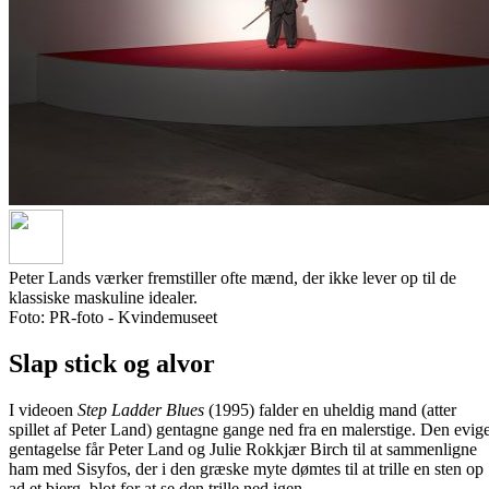
Peter Lands værker fremstiller ofte mænd, der ikke lever op til de
klassiske maskuline idealer.
Foto: PR-foto - Kvindemuseet
Slap stick og alvor
I videoen
Step Ladder Blues
(1995) falder en uheldig mand (atter
spillet af Peter Land) gentagne gange ned fra en malerstige. Den evig
gentagelse får Peter Land og Julie Rokkjær Birch til at sammenligne
ham med Sisyfos, der i den græske myte dømtes til at trille en sten op
ad et bjerg, blot for at se den trille ned igen.