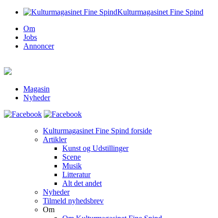
Kulturmagasinet Fine Spind
Om
Jobs
Annoncer
Magasin
Nyheder
Kulturmagasinet Fine Spind forside
Artikler
Kunst og Udstillinger
Scene
Musik
Litteratur
Alt det andet
Nyheder
Tilmeld nyhedsbrev
Om