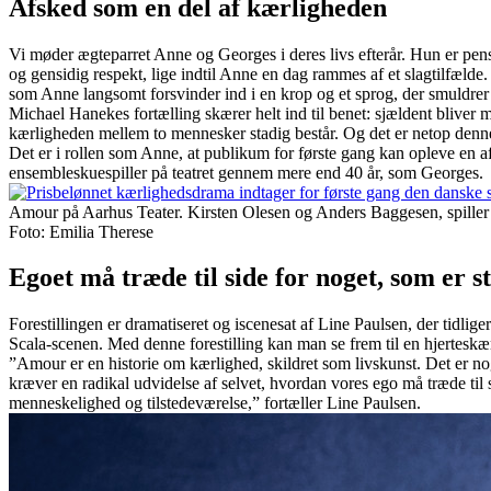
Afsked som en del af kærligheden
Vi møder ægteparret Anne og Georges i deres livs efterår. Hun er pensio
og gensidig respekt, lige indtil Anne en dag rammes af et slagtilfæld
som Anne langsomt forsvinder ind i en krop og et sprog, der smuldrer
Michael Hanekes fortælling skærer helt ind til benet: sjældent blive
kærligheden mellem to mennesker stadig består. Og det er netop den
Det er i rollen som Anne, at publikum for første gang kan opleve en 
ensembleskuespiller på teatret gennem mere end 40 år, som Georges.
Amour på Aarhus Teater. Kirsten Olesen og Anders Baggesen, spille
Foto: Emilia Therese
Egoet må træde til side for noget, som er s
Forestillingen er dramatiseret og iscenesat af Line Paulsen, der tidli
Scala-scenen. Med denne forestilling kan man se frem til en hjertesk
”Amour er en historie om kærlighed, skildret som livskunst. Det er n
kræver en radikal udvidelse af selvet, hvordan vores ego må træde til 
menneskelighed og tilstedeværelse,” fortæller Line Paulsen.