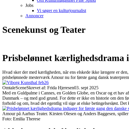
Om Kulturmagasinet Fine Spind
Jobs
Vi søger en kulturjournalist
Annoncer
Scenekunst og Teater
Prisbelønnet kærlighedsdrama i
Hvad sker der med kærligheden, når ens elskede ikke længere er den, 
prisbelønnede mesterværk Amour nu for første gang dansk teaterpremi
Omtale
Scene
Skrevet af: Frida Hjeresen
03. sept 2025
Med en Guldpalme i Cannes, en Golden Globe, en Oscar og et hav af in
Danmark – og med god grund. For dette er ikke en historie om den før
forhold og om, hvad det egentlig vil sige at elske betingelsesløst. Det ka
Amour på Aarhus Teater. Kirsten Olesen og Anders Baggesen, spille
Foto: Emilia Therese