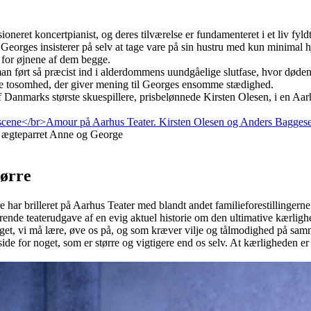
neret koncertpianist, og deres tilværelse er fundamenteret i et liv fyld
e. Georges insisterer på selv at tage vare på sin hustru med kun minima
 for øjnene af dem begge.
r man ført så præcist ind i alderdommens uundgåelige slutfase, hvor død
ne tosomhed, der giver mening til Georges ensomme stædighed.
af Danmarks største skuespillere, prisbelønnede Kirsten Olesen, i en A
r ægteparret Anne og George
tørre
gere har brilleret på Aarhus Teater med blandt andet familieforestilling
ærende teaterudgave af en evig aktuel historie om den ultimative kærli
oget, vi må lære, øve os på, og som kræver vilje og tålmodighed på sam
side for noget, som er større og vigtigere end os selv. At kærligheden er