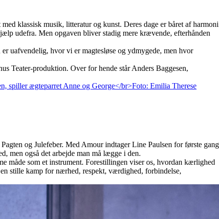
t med klassisk musik, litteratur og kunst. Deres dage er båret af harmoni
l hjælp udefra. Men opgaven bliver stadig mere krævende, efterhånden
en er uafvendelig, hvor vi er magtesløse og ydmygede, men hvor
arhus Teater-produktion. Over for hende står Anders Baggesen,
erne Pagten og Julefeber. Med Amour indtager Line Paulsen for første gang
ghed, men også det arbejde man må lægge i den.
me måde som et instrument. Forestillingen viser os, hvordan kærlighed
 en stille kamp for nærhed, respekt, værdighed, forbindelse,