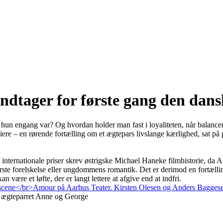
ndtager for første gang den dans
hun engang var? Og hvordan holder man fast i loyaliteten, når balance
ere – en rørende fortælling om et ægtepars livslange kærlighed, sat p
ternationale priser skrev østrigske Michael Haneke filmhistorie, da Am
ste forelskelse eller ungdommens romantik. Det er derimod en fortælli
n være et løfte, der er langt lettere at afgive end at indfri.
r ægteparret Anne og George