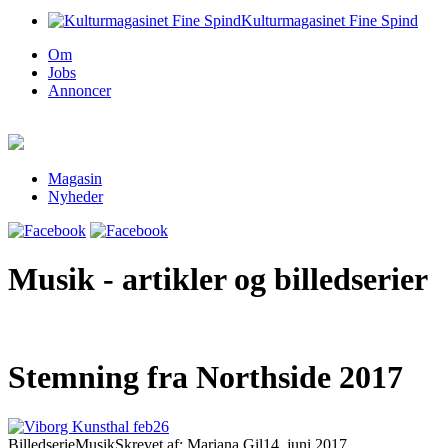
Kulturmagasinet Fine Spind
Om
Jobs
Annoncer
Magasin
Nyheder
Musik - artikler og billedserier
Stemning fra Northside 2017
Billedserie
Musik
Skrevet af: Mariana Gil
14. juni 2017