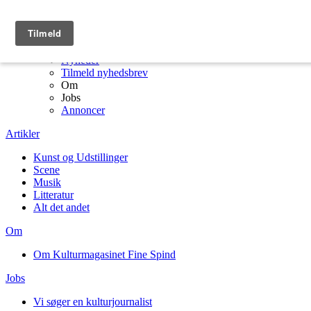
Menu
Kulturmagasinet Fine Spind forside
Artikler
Nyheder
Tilmeld nyhedsbrev
Om
Jobs
Annoncer
Artikler
Kunst og Udstillinger
Scene
Musik
Litteratur
Alt det andet
Om
Om Kulturmagasinet Fine Spind
Jobs
Vi søger en kulturjournalist