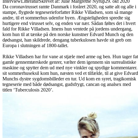
Interview
Litteratur
Skrevet af: Julie Margrethe Nyrup
29. okt 2020
Da coronavirusset ramte Danmark i foråret 2020, og satte alt og alle i
stampe, flygtede tegneserieforfatter Rikke Villadsen, som så mange
andre, til et sommerhus udenfor byen. Ængsteligheden spredte sig
hurtigere end virusset selv, og enden var nær. Sådan føltes det i hvert
fald for Rikke Villadsen. Imens hun ventede på jordens undergang,
kom hun til at tænke på den norske kunstner Edvard Munch og den
dødsangst, han skildrede, dengang tuberkulosen havde sit greb om
Europa i slutningen af 1800-tallet.
Rikke Villadsen har for vane at stjæle med arme og ben. Hun tager fat
gamle gennemtærskede genrer, vælter dem igennem sin surrealistiske
maskine og spytter dem ud med nye vinkler og spydige kommentarer.
sit sommerhuseksil kom hun, næsten ved et tilfælde, til at give Edvard
Munchs dystre sygdomsbilleder en tur. Ud kom en syret, tragikomisk
tegneserie med både dødsangst, gudsfrygt, cancan og analsex med
titlen ‘Tuberculosis 2020’.