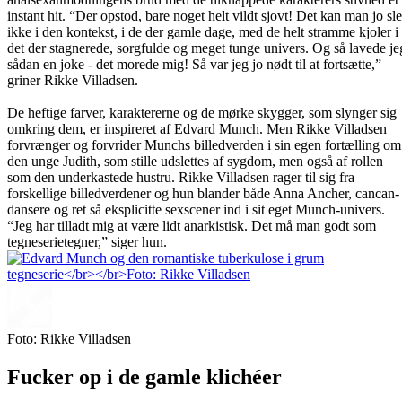
instant hit. “Der opstod, bare noget helt vildt sjovt! Det kan man jo sle
ikke i den kontekst, i de der gamle dage, med de helt stramme kjoler i
det der stagnerede, sorgfulde og meget tunge univers. Og så lavede je
sådan en joke - det morede mig! Så var jeg jo nødt til at fortsætte,”
griner Rikke Villadsen.
De heftige farver, karaktererne og de mørke skygger, som slynger sig
omkring dem, er inspireret af Edvard Munch. Men Rikke Villadsen
forvrænger og forvrider Munchs billedverden i sin egen fortælling om
den unge Judith, som stille udslettes af sygdom, men også af rollen
som den underkastede hustru. Rikke Villadsen rager til sig fra
forskellige billedverdener og hun blander både Anna Ancher, cancan-
dansere og ret så eksplicitte sexscener ind i sit eget Munch-univers.
“Jeg har tilladt mig at være lidt anarkistisk. Det må man godt som
tegneserietegner,” siger hun.
Foto: Rikke Villadsen
Fucker op i de gamle klichéer