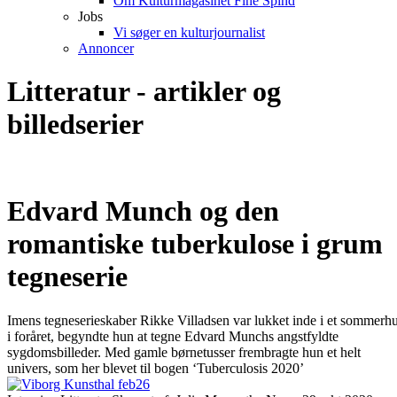
Om Kulturmagasinet Fine Spind
Jobs
Vi søger en kulturjournalist
Annoncer
Litteratur - artikler og
billedserier
Edvard Munch og den
romantiske tuberkulose i grum
tegneserie
Imens tegneserieskaber Rikke Villadsen var lukket inde i et sommerh
i foråret, begyndte hun at tegne Edvard Munchs angstfyldte
sygdomsbilleder. Med gamle børnetusser frembragte hun et helt
univers, som her blevet til bogen ‘Tuberculosis 2020’