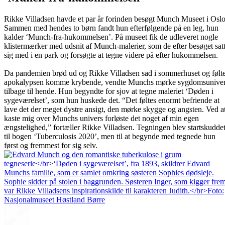
Rikke Villadsen havde et par år forinden besøgt Munch Museet i Oslo
Sammen med hendes to børn fandt hun efterfølgende på en leg, hun
kalder ‘Munch-fra-hukommelsen’. På museet fik de udleveret nogle
klistermærker med udsnit af Munch-malerier, som de efter besøget sat
sig med i en park og forsøgte at tegne videre på efter hukommelsen.
Da pandemien brød ud og Rikke Villadsen sad i sommerhuset og følt
apokalypsen komme krybende, vendte Munchs mørke sygdomsunive
tilbage til hende. Hun begyndte for sjov at tegne maleriet ‘Døden i
sygeværelset’, som hun huskede det. “Det føltes enormt befriende at
lave det der meget dystre ansigt, den mørke skygge og angsten. Ved a
kaste mig over Munchs univers forløste det noget af min egen
ængstelighed,” fortæller Rikke Villadsen. Tegningen blev startskudde
til bogen ‘Tuberculosis 2020’, men til at begynde med tegnede hun
først og fremmest for sig selv.