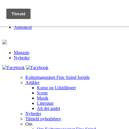
Kulturmagasinet Fine Spind
Om
Jobs
Annoncer
Magasin
Nyheder
Kulturmagasinet Fine Spind forside
Artikler
Kunst og Udstillinger
Scene
Musik
Litteratur
Alt det andet
Nyheder
Tilmeld nyhedsbrev
Om