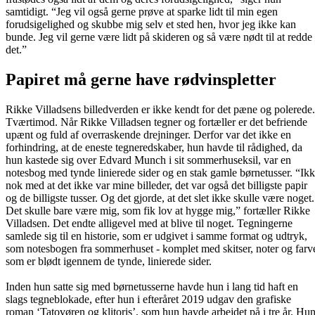
samtidigt. “Jeg vil også gerne prøve at sparke lidt til min egen
forudsigelighed og skubbe mig selv et sted hen, hvor jeg ikke kan
bunde. Jeg vil gerne være lidt på skideren og så være nødt til at redde
det.”
Papiret må gerne have rødvinspletter
Rikke Villadsens billedverden er ikke kendt for det pæne og polerede.
Tværtimod. Når Rikke Villadsen tegner og fortæller er det befriende
upænt og fuld af overraskende drejninger. Derfor var det ikke en
forhindring, at de eneste tegneredskaber, hun havde til rådighed, da
hun kastede sig over Edvard Munch i sit sommerhuseksil, var en
notesbog med tynde linierede sider og en stak gamle børnetusser. “Ik
nok med at det ikke var mine billeder, det var også det billigste papir
og de billigste tusser. Og det gjorde, at det slet ikke skulle være noget.
Det skulle bare være mig, som fik lov at hygge mig,” fortæller Rikke
Villadsen. Det endte alligevel med at blive til noget. Tegningerne
samlede sig til en historie, som er udgivet i samme format og udtryk,
som notesbogen fra sommerhuset - komplet med skitser, noter og farv
som er blødt igennem de tynde, linierede sider.
Inden hun satte sig med børnetusserne havde hun i lang tid haft en
slags tegneblokade, efter hun i efteråret 2019 udgav den grafiske
roman ‘Tatovøren og klitoris’, som hun havde arbejdet på i tre år. Hu