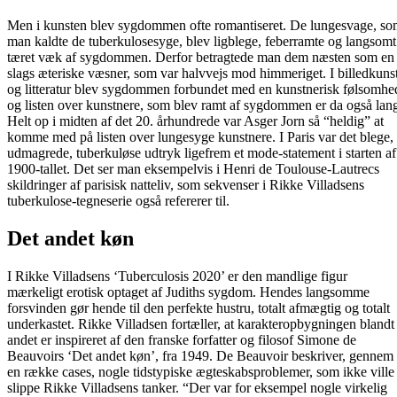
Men i kunsten blev sygdommen ofte romantiseret. De lungesvage, s
man kaldte de tuberkulosesyge, blev ligblege, feberramte og langsomt
tæret væk af sygdommen. Derfor betragtede man dem næsten som en
slags æteriske væsner, som var halvvejs mod himmeriget. I billedkuns
og litteratur blev sygdommen forbundet med en kunstnerisk følsomhe
og listen over kunstnere, som blev ramt af sygdommen er da også lan
Helt op i midten af det 20. århundrede var Asger Jorn så “heldig” at
komme med på listen over lungesyge kunstnere. I Paris var det blege,
udmagrede, tuberkuløse udtryk ligefrem et mode-statement i starten af
1900-tallet. Det ser man eksempelvis i Henri de Toulouse-Lautrecs
skildringer af parisisk natteliv, som sekvenser i Rikke Villadsens
tuberkulose-tegneserie også refererer til.
Det andet køn
I Rikke Villadsens ‘Tuberculosis 2020’ er den mandlige figur
mærkeligt erotisk optaget af Judiths sygdom. Hendes langsomme
forsvinden gør hende til den perfekte hustru, totalt afmægtig og totalt
underkastet. Rikke Villadsen fortæller, at karakteropbygningen blandt
andet er inspireret af den franske forfatter og filosof Simone de
Beauvoirs ‘Det andet køn’, fra 1949. De Beauvoir beskriver, gennem
en række cases, nogle tidstypiske ægteskabsproblemer, som ikke ville
slippe Rikke Villadsens tanker. “Der var for eksempel nogle virkelig