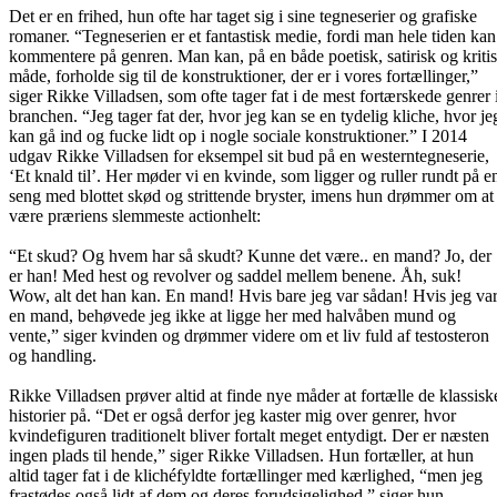
Det er en frihed, hun ofte har taget sig i sine tegneserier og grafiske
romaner. “Tegneserien er et fantastisk medie, fordi man hele tiden kan
kommentere på genren. Man kan, på en både poetisk, satirisk og kriti
måde, forholde sig til de konstruktioner, der er i vores fortællinger,”
siger Rikke Villadsen, som ofte tager fat i de mest fortærskede genrer 
branchen. “Jeg tager fat der, hvor jeg kan se en tydelig kliche, hvor je
kan gå ind og fucke lidt op i nogle sociale konstruktioner.” I 2014
udgav Rikke Villadsen for eksempel sit bud på en westerntegneserie,
‘Et knald til’. Her møder vi en kvinde, som ligger og ruller rundt på e
seng med blottet skød og strittende bryster, imens hun drømmer om at
være præriens slemmeste actionhelt:
“Et skud? Og hvem har så skudt? Kunne det være.. en mand? Jo, der
er han! Med hest og revolver og saddel mellem benene. Åh, suk!
Wow, alt det han kan. En mand! Hvis bare jeg var sådan! Hvis jeg va
en mand, behøvede jeg ikke at ligge her med halvåben mund og
vente,” siger kvinden og drømmer videre om et liv fuld af testosteron
og handling.
Rikke Villadsen prøver altid at finde nye måder at fortælle de klassisk
historier på. “Det er også derfor jeg kaster mig over genrer, hvor
kvindefiguren traditionelt bliver fortalt meget entydigt. Der er næsten
ingen plads til hende,” siger Rikke Villadsen. Hun fortæller, at hun
altid tager fat i de klichéfyldte fortællinger med kærlighed, “men jeg
frastødes også lidt af dem og deres forudsigelighed,” siger hun