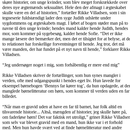
skøre historier, om unge kvinder, som blev meget forskrækkede over
deres nye ægtemænds seksualitet. Hele den der afmagt i ægteskabet
skulle være en del af historien,” fortæller Rikke Villadsen, som i sin
tegneserie fuldstændigt lader den syge Judith udslette under
sygdommens og ægteskabets magt. I løbet af bogen støder man på to
navne til den unge kvinde; hendes mand kalder hende Judith, hendes
mor, som kommer på sygebesøg, kalder hende Sofie. “Det er ikke
mange læsere der bemærker det, men det er tilsigtet for at belyse, at d
to relationer har forskellige forventninger til hende. Jeg tror, det må
være manden, der har fundet på et nyt navn til hende,” forklarer Rikk
Villadsen.
“Jeg undersøger noget i mig, som forhåbentlig er mere end mig”
Rikke Villadsen skriver de fortællinger, som hun synes mangler i
verden, ofte med udgangspunkt i hendes eget liv. Hun lavede for
eksempel børnebogen ‘Bennys far kører tog’, da hun opdagede, at de
manglede børnelitteratur om børn, som kommer til verden uden en far 
billedet.
“Når man er gravid uden at have en far til barnet, har folk altid en
tilsvarende historie... Altså, mængden af historier, jeg skulle høre på,
om faderløse børn! Det var faktisk ret utroligt,” griner Rikke Villadsen
som selv var blevet gravid med en mand, hun ikke var i et forhold
med. Men hun havde svært ved at finde børnelitteratur med andre