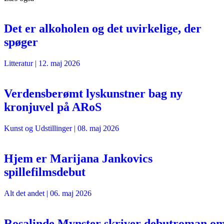
Det er alkoholen og det uvirkelige, der
spøger
Litteratur
|
12. maj 2026
Verdensberømt lyskunstner bag ny
kronjuvel på ARoS
Kunst og Udstillinger
|
08. maj 2026
Hjem er Marijana Jankovics
spillefilmsdebut
Alt det andet
|
06. maj 2026
Rosalinde Mynster skriver debutroman o