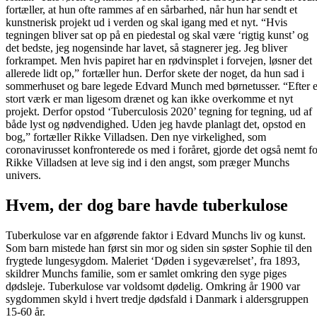
fortæller, at hun ofte rammes af en sårbarhed, når hun har sendt et
kunstnerisk projekt ud i verden og skal igang med et nyt. “Hvis
tegningen bliver sat op på en piedestal og skal være ‘rigtig kunst’ og
det bedste, jeg nogensinde har lavet, så stagnerer jeg. Jeg bliver
forkrampet. Men hvis papiret har en rødvinsplet i forvejen, løsner det
allerede lidt op,” fortæller hun. Derfor skete der noget, da hun sad i
sommerhuset og bare legede Edvard Munch med børnetusser. “Efter e
stort værk er man ligesom drænet og kan ikke overkomme et nyt
projekt. Derfor opstod ‘Tuberculosis 2020’ tegning for tegning, ud af
både lyst og nødvendighed. Uden jeg havde planlagt det, opstod en
bog,” fortæller Rikke Villadsen. Den nye virkelighed, som
coronavirusset konfronterede os med i foråret, gjorde det også nemt fo
Rikke Villadsen at leve sig ind i den angst, som præger Munchs
univers.
Hvem, der dog bare havde tuberkulose
Tuberkulose var en afgørende faktor i Edvard Munchs liv og kunst.
Som barn mistede han først sin mor og siden sin søster Sophie til den
frygtede lungesygdom. Maleriet ‘Døden i sygeværelset’, fra 1893,
skildrer Munchs familie, som er samlet omkring den syge piges
dødsleje. Tuberkulose var voldsomt dødelig. Omkring år 1900 var
sygdommen skyld i hvert tredje dødsfald i Danmark i aldersgruppen
15-60 år.