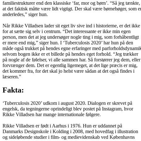
familiestrukturer end den klassiske ‘far, mor og børn’. “Så jeg tænkte,
at det faktisk måtte være lidt vigtigt. Der skal være børnebøger, som e
anderledes,” siger hun.
Når Rikke Villadsen lader sit eget liv sive ind i historierne, er det ikke
for at sætte sig selv i centrum. “Det interessante er ikke min egen
person, men det at jeg undersøger nogle ting i mig, som forhåbentligt
er mere end mig,” siger hun. I ‘Tuberculosis 2020’ har hun på den
måde også trukket på hendes egne erfaringer med parforholdsdynami
selvom bogen ikke er et billede på hendes eget forhold. “Jeg trækker
på nogle af de følelser, vi alle sammen har. Så forstørrer jeg dem, eller
forvrænger dem. Det er egentlig ligemeget, at det lige præcis er mig,
det kommer fra, for det skal jo helst være sådan at det også findes i
læseren.”
Fakta:
‘Tuberculosis 2020’ udkom i august 2020. Dialogen er skrevet på
engelsk, da tegningerne oprindeligt blev postet på Instagram, hvor
Rikke Villadsen har mange internationale følgere.
Rikke Villadsen er født i Aarhus i 1976. Hun er uddannet på
Danmarks Designskole i Kolding i 2008, med hovedfag i illustration
og sideløbende studier i film- og medievidenskab ved Københavns