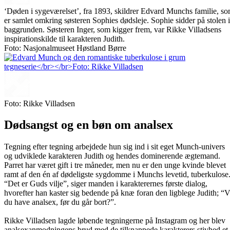
‘Døden i sygeværelset’, fra 1893, skildrer Edvard Munchs familie, s
er samlet omkring søsteren Sophies dødsleje. Sophie sidder på stolen i
baggrunden. Søsteren Inger, som kigger frem, var Rikke Villadsens
inspirationskilde til karakteren Judith.
Foto: Nasjonalmuseet Høstland Børre
Foto: Rikke Villadsen
Dødsangst og en bøn om analsex
Tegning efter tegning arbejdede hun sig ind i sit eget Munch-univers
og udviklede karakteren Judith og hendes dominerende ægtemand.
Parret har været gift i tre måneder, men nu er den unge kvinde blevet
ramt af den én af dødeligste sygdomme i Munchs levetid, tuberkulose
“Det er Guds vilje”, siger manden i karakterernes første dialog,
hvorefter han kaster sig bedende på knæ foran den ligblege Judith; “V
du have analsex, før du går bort?”.
Rikke Villadsen lagde løbende tegningerne på Instagram og her blev
analsexanmodningens brud med de tilknappede karakterers stivhed et