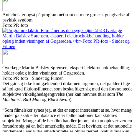
Antichrist er også på programmet som en mere grotesk gengivelse af
psykisk sygdom.
Foto: PR-foto
Overlæge Martin Balslev Sørensen, ekspert i elektrochokbehandling,
holder oplæg inden visningen af Gøgereden.
Foto: PR-foto - Sindet og Filmen
Det gør sig ikke kun gældende i dokumentargenren, det gælder i lige
så høj grad fiktionsfilmene, som beskæftiger sig med den forvrængede
subjektive virkelighedsgengivelse (her kan nævnes titler som
The
Machinist
,
Bird Man
og
Black Swan
).
“Som filmelsker synes jeg, at det er super interessant at se, hvor mang
måder galskab eller ubalance eller hallucinationer kan skildres
subjektivt. Mange af de her film handler jo om, at man oplever verden
forandre sig på en helt umærkelig måde. Det bevirker, at det rationelle
fundament i ens virkelighedsopfattelse bliver fjernet. Naturligvis kun