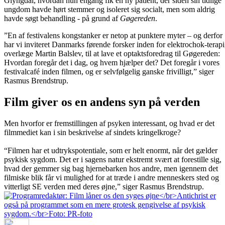
Glyngdal, hvordan hun engang fik en ny patient, der siden sin tidlige
ungdom havde hørt stemmer og isoleret sig socialt, men som aldrig
havde søgt behandling - på grund af
Gøgereden
.
”En af festivalens kongstanker er netop at punktere myter – og derfor
har vi inviteret Danmarks førende forsker inden for elektrochok-terapi
overlæge Martin Balslev, til at lave et optaktsforedrag til Gøgereden:
Hvordan foregår det i dag, og hvem hjælper det? Det foregår i vores
festivalcafé inden filmen, og er selvfølgelig ganske frivilligt,” siger
Rasmus Brendstrup.
Film giver os en andens syn på verden
Men hvorfor er fremstillingen af psyken interessant, og hvad er det
filmmediet kan i sin beskrivelse af sindets kringelkroge?
“Filmen har et udtrykspotentiale, som er helt enormt, når det gælder
psykisk sygdom. Det er i sagens natur ekstremt svært at forestille sig,
hvad der gemmer sig bag hjernebarken hos andre, men igennem det
filmiske blik får vi mulighed for at træde i andre menneskers sted og
vitterligt SE verden med deres øjne,” siger Rasmus Brendstrup.