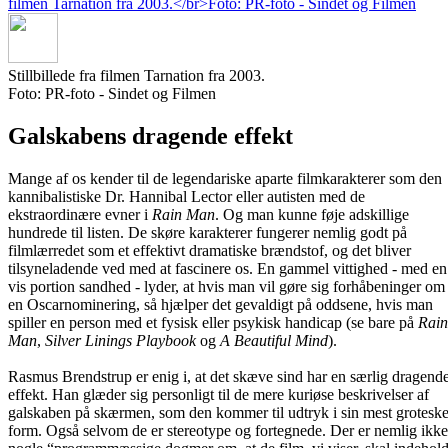
Stillbillede fra filmen Tarnation fra 2003.
Foto: PR-foto - Sindet og Filmen
Galskabens dragende effekt
Mange af os kender til de legendariske aparte filmkarakterer som den
kannibalistiske Dr. Hannibal Lector eller autisten med de
ekstraordinære evner i
Rain Man
. Og man kunne føje adskillige
hundrede til listen. De skøre karakterer fungerer nemlig godt på
filmlærredet som et effektivt dramatiske brændstof, og det bliver
tilsyneladende ved med at fascinere os. En gammel vittighed - med en
vis portion sandhed - lyder, at hvis man vil gøre sig forhåbeninger om
en Oscarnominering, så hjælper det gevaldigt på oddsene, hvis man
spiller en person med et fysisk eller psykisk handicap (se bare på
Rain
Man
,
Silver Linings Playbook
og
A Beautiful Mind
).
Rasmus Brendstrup er enig i, at det skæve sind har en særlig dragend
effekt. Han glæder sig personligt til de mere kuriøse beskrivelser af
galskaben på skærmen, som den kommer til udtryk i sin mest grotesk
form. Også selvom de er stereotype og fortegnede. Der er nemlig ikke