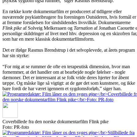
psykisk sygdom også rummer,” siger Rasmus Brendstrup.
En række korte dokumentarfilm er produceret af tidligere eller
nuværende psykiatribrugere fra foreningen Outsideren, hvis formål er
at fremme forståelsen for sindslidendes livsvilkår. Dokumentarerne
Flink pike
af Solveig Melkeraaen og
Tarnation
af Jonathan Caouette 
personlige skildringer af livet med hhv. depression og en skizofren far
som har en mere klassisk dokumentarfilmsform.
Det er ifølge Rasmus Brendstrup i det selvoplevede, at årets program
har sin styrke:
“For mig at se rummer de ofte en terapeutisk dimension, hvor man
fornemmer, at det handler om at bearbejde nogle følelser - nogle
dæmoner. Det er interessant at se folk vride deres hjerter for åbent
tæppe. Og måske lige så vigtigt: at de gør det som kunstnere, og ikke
bare fordi de har været igennem et sygdomsforløb,” siger han.
Coverbillede fra den norske dokumentarfilm Flink pike
Foto: PR-foto