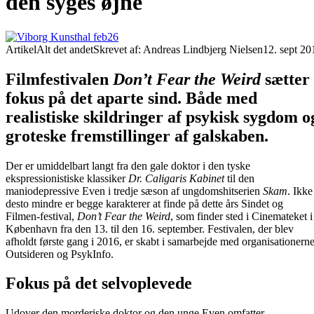
den syges øjne
Artikel
Alt det andet
Skrevet af: Andreas Lindbjerg Nielsen
12. sept 20
Filmfestivalen
Don’t Fear the Weird
sætter
fokus på det aparte sind. Både med
realistiske skildringer af psykisk sygdom o
groteske fremstillinger af galskaben.
Der er umiddelbart langt fra den gale doktor i den tyske
ekspressionistiske klassiker
Dr. Caligaris Kabinet
til den
maniodepressive Even i tredje sæson af ungdomshitserien
Skam
. Ikke
desto mindre er begge karakterer at finde på dette års Sindet og
Filmen-festival,
Don’t Fear the Weird
, som finder sted i Cinemateket i
København fra den 13. til den 16. september. Festivalen, der blev
afholdt første gang i 2016, er skabt i samarbejde med organisationern
Outsideren og PsykInfo.
Fokus på det selvoplevede
Udover den morderiske doktor og den unge Even omfatter