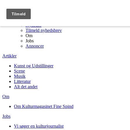
Menu
Kulturmagasinet Fine Spind forside
Artikler
Nyheder
Tilmeld nyhedsbrev
Om
Jobs
Annoncer
Artikler
Kunst og Udstillinger
Scene
Musik
Litteratur
Alt det andet
Om
Om Kulturmagasinet Fine Spind
Jobs
Vi søger en kulturjournalist