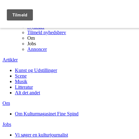
Menu
Kulturmagasinet Fine Spind forside
Artikler
Nyheder
Tilmeld nyhedsbrev
Om
Jobs
Annoncer
Artikler
Kunst og Udstillinger
Scene
Musik
Litteratur
Alt det andet
Om
Om Kulturmagasinet Fine Spind
Jobs
Vi søger en kulturjournalist