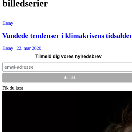
billedserier
Essay
Vandede tendenser i klimakrisens tidsalde
Essay
|
22. mar 2020
Tilmeld dig vores nyhedsbrev
Fik du læst