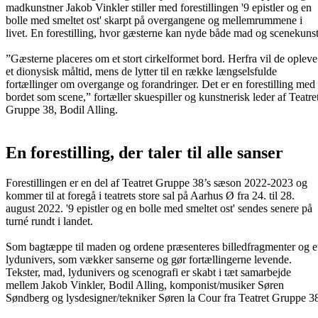
madkunstner Jakob Vinkler stiller med forestillingen '9 epistler og en
bolle med smeltet ost' skarpt på overgangene og mellemrummene i
livet. En forestilling, hvor gæsterne kan nyde både mad og scenekunst
”Gæsterne placeres om et stort cirkelformet bord. Herfra vil de opleve
et dionysisk måltid, mens de lytter til en række længselsfulde
fortællinger om overgange og forandringer. Det er en forestilling med
bordet som scene,” fortæller skuespiller og kunstnerisk leder af Teatre
Gruppe 38, Bodil Alling.
En forestilling, der taler til alle sanser
Forestillingen er en del af Teatret Gruppe 38’s sæson 2022-2023 og
kommer til at foregå i teatrets store sal på Aarhus Ø fra 24. til 28.
august 2022. '9 epistler og en bolle med smeltet ost' sendes senere på
turné rundt i landet.
Som bagtæppe til maden og ordene præsenteres billedfragmenter og e
lydunivers, som vækker sanserne og gør fortællingerne levende.
Tekster, mad, lydunivers og scenografi er skabt i tæt samarbejde
mellem Jakob Vinkler, Bodil Alling, komponist/musiker Søren
Søndberg og lysdesigner/tekniker Søren la Cour fra Teatret Gruppe 3