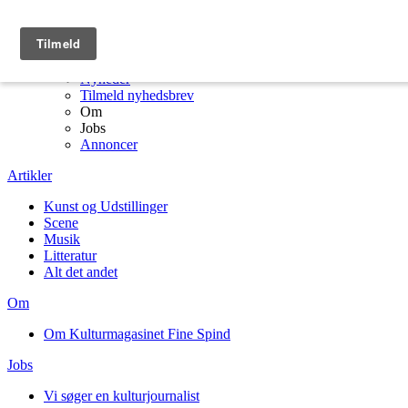
Menu
Kulturmagasinet Fine Spind forside
Artikler
Nyheder
Tilmeld nyhedsbrev
Om
Jobs
Annoncer
Artikler
Kunst og Udstillinger
Scene
Musik
Litteratur
Alt det andet
Om
Om Kulturmagasinet Fine Spind
Jobs
Vi søger en kulturjournalist