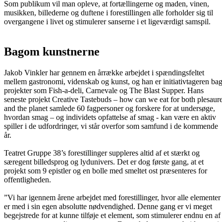
Som publikum vil man opleve, at fortællingerne og maden, vinen,
musikken, billederne og duftene i forestillingen alle forholder sig til
overgangene i livet og stimulerer sanserne i et ligeværdigt samspil.
Bagom kunstnerne
Jakob Vinkler har gennem en årrække arbejdet i spændingsfeltet
mellem gastronomi, videnskab og kunst, og han er initiativtageren ba
projekter som Fish-a-deli, Carnevale og The Blast Supper. Hans
seneste projekt Creative Tastebuds – how can we eat for both plesaur
and the planet samlede 60 fagpersoner og forskere for at undersøge,
hvordan smag – og individets opfattelse af smag - kan være en aktiv
spiller i de udfordringer, vi står overfor som samfund i de kommende
år.
Teatret Gruppe 38’s forestillinger suppleres altid af et stærkt og
særegent billedsprog og lydunivers. Det er dog første gang, at et
projekt som 9 epistler og en bolle med smeltet ost præsenteres for
offentligheden.
”Vi har igennem årene arbejdet med forestillinger, hvor alle elementer
er med i sin egen absolutte nødvendighed. Denne gang er vi meget
begejstrede for at kunne tilføje et element, som stimulerer endnu en af