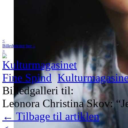
<
Billedtekster her ↓
>
Kulturmagasine
Billedgalleri til:
Leonora Christina Skov: “J
← Tilbage til artiklen