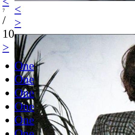
<
<
7
/
>
10
>
One
One
One
One
One
One