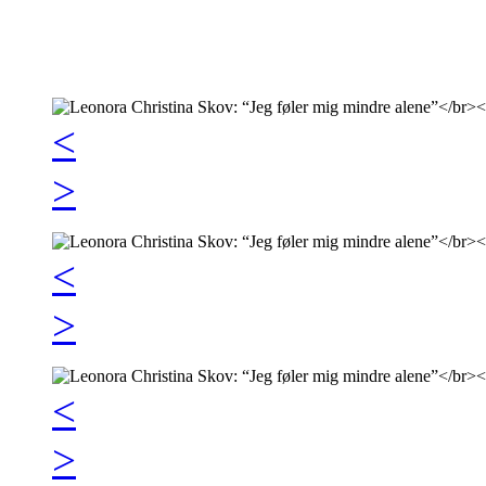
<
>
<
>
<
>