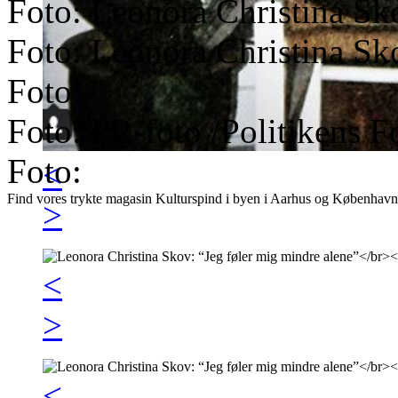
Foto: Leonora Christina Sk
Foto: Leonora Christina Sk
Foto:
Foto: PR-foto /Politikens F
Foto:
<
Find vores trykte magasin Kulturspind i byen i Aarhus og København
>
<
>
<