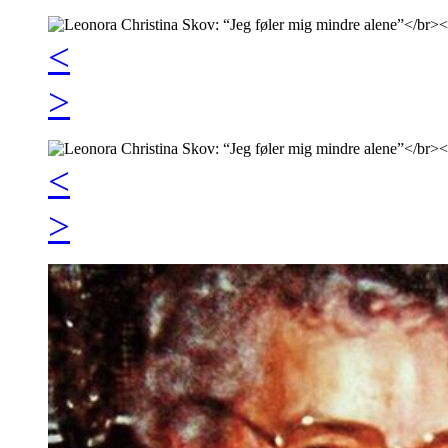
<
>
<
>