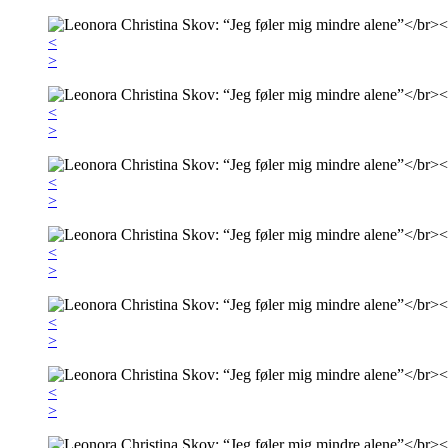
<
>
<
>
<
>
<
>
<
>
<
>