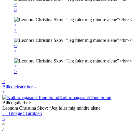
<
>
<
>
<
>
<
>
<
Billedtekster her ↓
>
Kulturmagasinet Fine Spind
Billedgalleri til:
Leonora Christina Skov: “Jeg føler mig mindre alene”
← Tilbage til artiklen
<
4
/