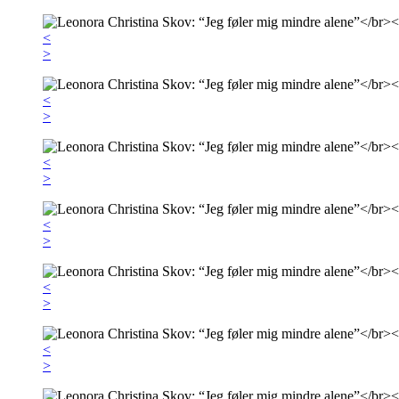
<
>
<
>
<
>
<
>
<
>
<
>