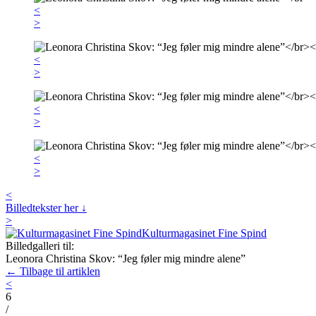
<
>
<
>
<
>
<
>
<
Billedtekster her ↓
>
Kulturmagasinet Fine Spind
Billedgalleri til:
Leonora Christina Skov: “Jeg føler mig mindre alene”
← Tilbage til artiklen
<
6
/