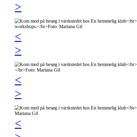
>
<
>
<
>
<
>