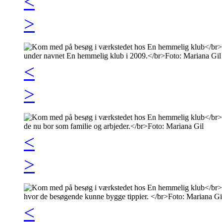
<
>
<
>
<
>
<