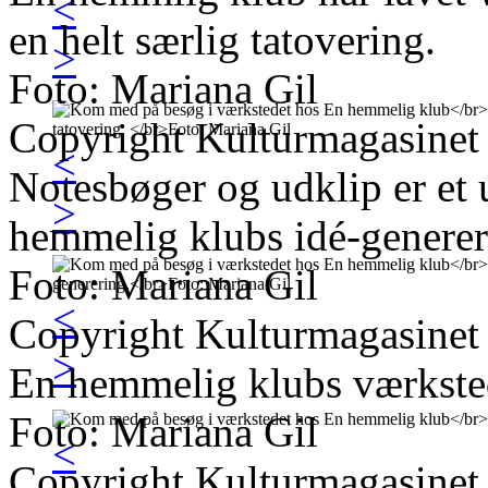
<
en helt særlig tatovering.
>
Foto: Mariana Gil
Copyright Kulturmagasinet
<
Notesbøger og udklip er et 
>
hemmelig klubs idé-generer
Foto: Mariana Gil
<
Copyright Kulturmagasinet
>
En hemmelig klubs værkste
Foto: Mariana Gil
<
Copyright Kulturmagasinet