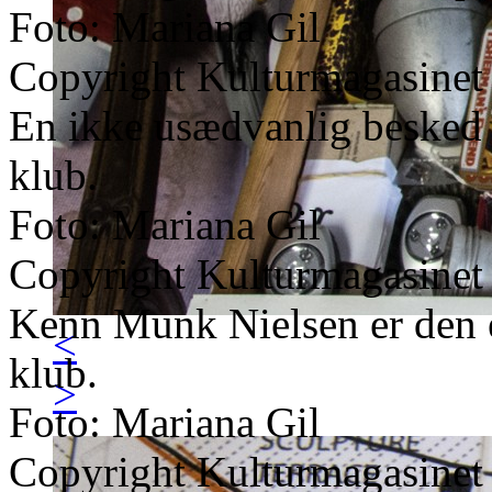
Foto: Mariana Gil
Copyright Kulturmagasinet
En ikke usædvanlig besked
klub.
Foto: Mariana Gil
Copyright Kulturmagasinet
Kenn Munk Nielsen er den 
<
klub.
>
Foto: Mariana Gil
Copyright Kulturmagasinet