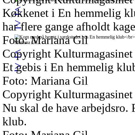
<
Køkkenet i En hemmelig kl
>
har flere gange afholdt kagel
Foto: Mariana Gil
<
Copyright Kulturmagasinet
>
Et gebis i En hemmelig klu
Foto: Mariana Gil
Copyright Kulturmagasinet
Nu skal de have arbejdsro. 
klub.
Foto: Mariana Gil