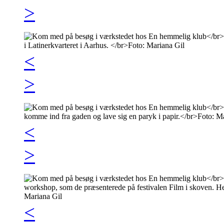
>
<
>
<
>
<