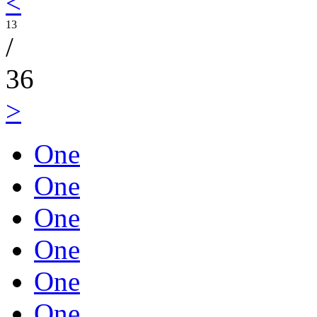
<
13
/
36
>
One
One
One
One
One
One