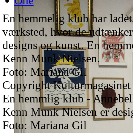
One
En hemmelig klub har ladet
værksted, hvor de udtænker
designs og kunst. En hemme
Kenn Munk Nielsen.
Foto: Mariana Gil
Copyright Kulturmagasinet
En hemmlig klub - Annebell
Kenn Munk Nielsen er desi
Foto: Mariana Gil