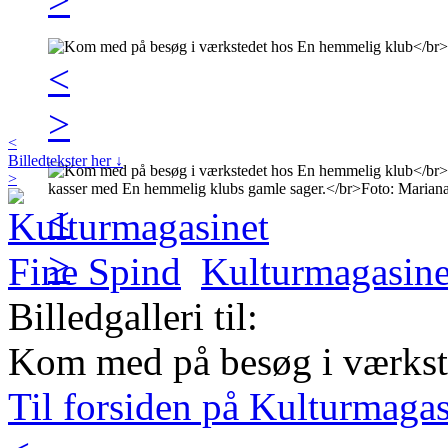
<
>
<
Billedtekster her ↓
>
<
>
Kulturmagasine
Billedgalleri til:
Kom med på besøg i værkst
Til forsiden på Kulturmaga