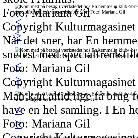
Foto: Mariana Gil
<
Copyright Kulturmagasinet
>
Når det sner, har En hemmel
snefest med specialfremstil
<
Foto: Mariana Gil
>
Copyright Kulturmagasinet
Man kan altid lige få brug f
<
have en hel samling. I En 
>
Foto: Mariana Gil
Copyright Kulturmagasinet