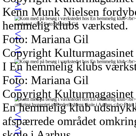
>
Kenn Munk Nielsen fordybet
hemmelig klubs værksted.
<
Foto: Mariana Gil
>
Copyright Kulturmagasinet
I En hemmelig klubs værks
<
Foto: Mariana Gil
>
Copyright Kulturmagasinet
En hemmelig klub udsmykk
<
afspærrede området omkring
>
skole i Aarhus.