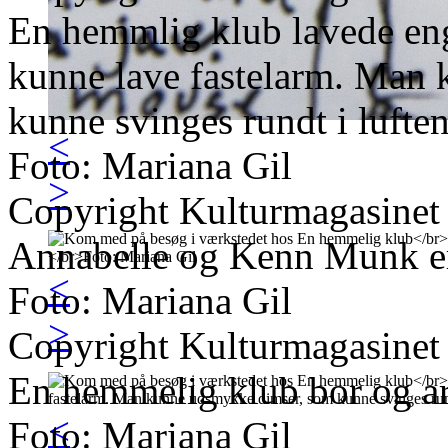
En hemmlig klub lavede en
kunne lave fastelarm. Man
kunne svinges rundt i luften
<
Foto: Mariana Gil
>
Copyright Kulturmagasinet
Annabelle og Kenn Munk e
<
Foto: Mariana Gil
>
Copyright Kulturmagasinet
En hemmelig klub bor og ar
<
Foto: Mariana Gil