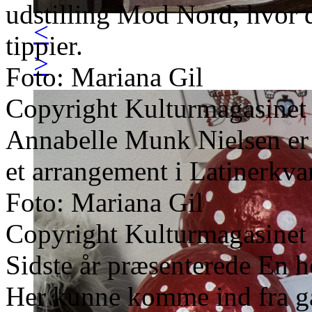
udstilling Mod Nord, hvor
<
tippier.
>
Foto: Mariana Gil
Copyright Kulturmagasinet
Annabelle Munk Nielsen er 
et arrangement i Latinerkvar
Foto: Mariana Gil
Copyright Kulturmagasinet
Sidste år præsenterede En 
Her kunne komme ind fra gad