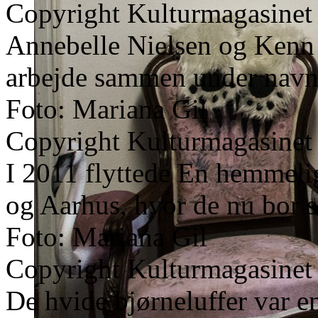
Copyright Kulturmagasinet
Annebelle Nielsen og Kenn
arbejde sammen under navn
Foto: Mariana Gil
Copyright Kulturmagasinet
I 2011 flyttede En hemmeli
og Aarhus, hvor de nu bor s
Foto: Mariana Gil
Copyright Kulturmagasinet
De hvide bjørneluffer var e