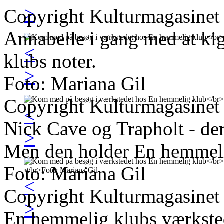
>
Copyright Kulturmagasinet
Annabelle i gang med at ki
<
klubs noter.
>
Foto: Mariana Gil
Copyright Kulturmagasinet
<
Nick Cave og Trapholt - de
>
Men den holder En hemmelig
Foto: Mariana Gil
<
Copyright Kulturmagasinet
>
En hemmelig klubs værkste