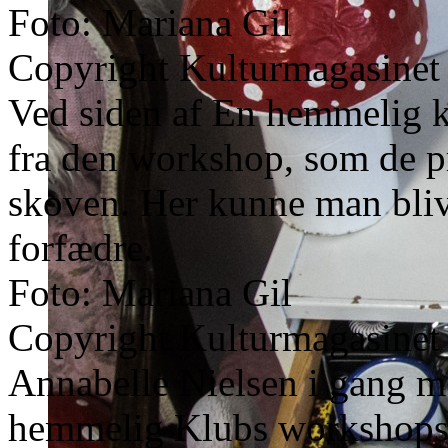
Foto: Mariana Gil
Copyright Kulturmagasinet
Ved siden af En hemmelig kl
fra den workshop, som de pr
skoven. Her kunne man bliv
forfædre.
Foto: Mariana Gil
Copyright Kulturmagasinet
Annabelle Nielsen i gang me
hemmelig Klubs workshops