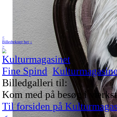
<
Billedtekster her ↓
>
Kulturmagasine
Billedgalleri til:
Kom med på besøg i værkst
Til forsiden på Kulturmaga