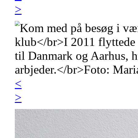
>
<
>