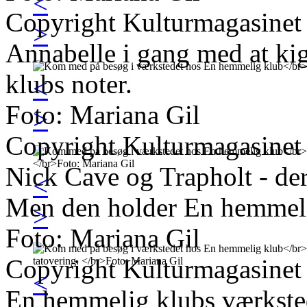
<
Copyright Kulturmagasinet
>
Annabelle i gang med at ki
klubs noter.
<
Foto: Mariana Gil
>
Copyright Kulturmagasinet
Nick Cave og Trapholt - de
<
Men den holder En hemmelig
>
Foto: Mariana Gil
Copyright Kulturmagasinet
<
En hemmelig klubs værkste