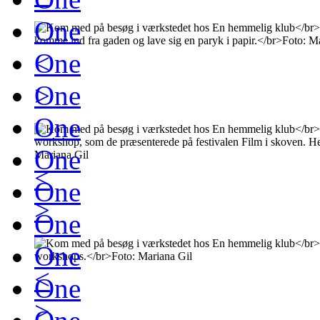
One
<
One
>
One
One
One
<
One
>
One
One
<
One
>