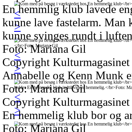
En hemmlig klub lavede en
<
kunne lave fastelarm. Man
>
kunne svinges rundt i luften
Foto: Mariana Gil
<
Copyright Kulturmagasinet
>
Annabelle og Kenn Munk e
Foto: Mariana Gil
<
Copyright Kulturmagasinet
>
En hemmelig klub bor og ar
Foto: Mariana Gil