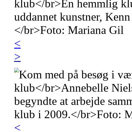
<
>
<