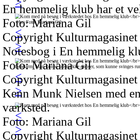
>
En hemmelig klub har et ve
Foto: Mariana Gil
<
Copyright Kulturmagasinet
>
Notesbog i En hemmelig kl
Foto: Mariana Gil
<
Copyright Kulturmagasinet
>
Kenn Munk Nielsen med en 
værksted.
<
Foto: Mariana Gil
>
Copyright Kulturmagasinet