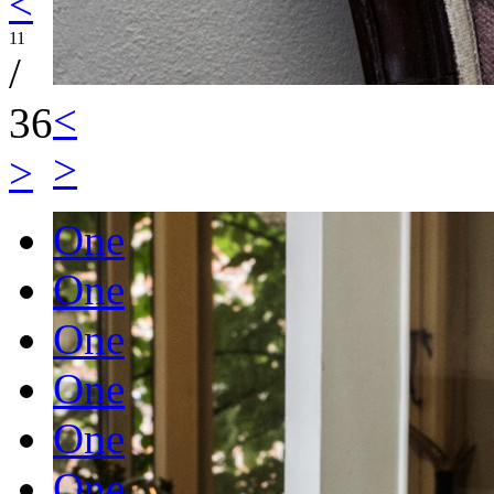
<
11
/
<
36
>
>
One
One
One
One
One
One