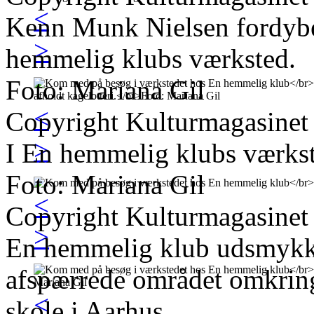
<
Kenn Munk Nielsen fordybet
>
hemmelig klubs værksted.
Foto: Mariana Gil
<
Copyright Kulturmagasinet
>
I En hemmelig klubs værks
Foto: Mariana Gil
<
Copyright Kulturmagasinet
>
En hemmelig klub udsmykk
afspærrede området omkring
<
skole i Aarhus.