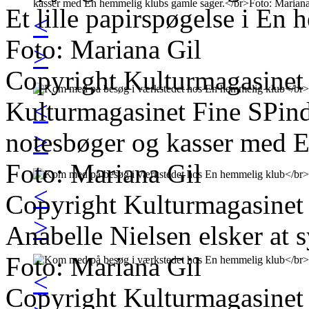
Et lille papirspøgelse i En
<
Foto: Mariana Gil
>
Copyright Kulturmagasinet
<
Kulturmagasinet Fine SPinds 
>
notesbøger og kasser med E
Foto: Mariana Gil
<
Copyright Kulturmagasinet
>
Anabelle Nielsen elsker at 
Foto: Mariana Gil
<
Copyright Kulturmagasinet