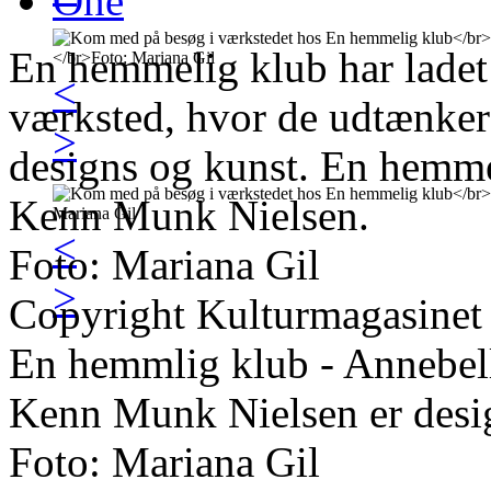
One
En hemmelig klub har ladet
<
værksted, hvor de udtænker
>
designs og kunst. En hemme
Kenn Munk Nielsen.
<
Foto: Mariana Gil
>
Copyright Kulturmagasinet
En hemmlig klub - Annebell
Kenn Munk Nielsen er desi
Foto: Mariana Gil