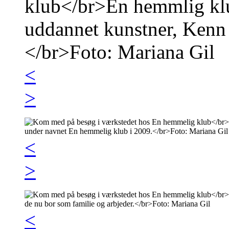
<
>
<
>
<