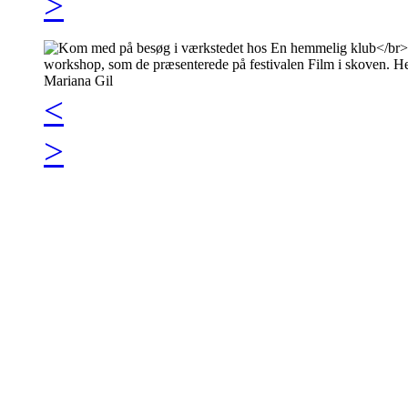
>
<
>