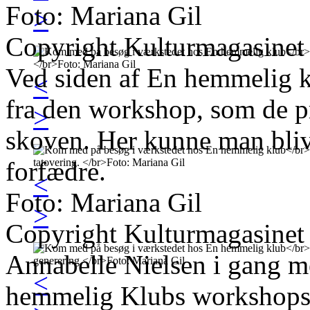
Foto: Mariana Gil
>
Copyright Kulturmagasinet
Ved siden af En hemmelig kl
<
fra den workshop, som de pr
>
skoven. Her kunne man bliv
forfædre.
<
Foto: Mariana Gil
>
Copyright Kulturmagasinet
Annabelle Nielsen i gang me
<
hemmelig Klubs workshops