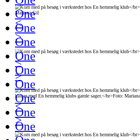
One
<
One
>
One
One
<
One
>
One
One
<
One
>
One