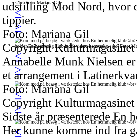
udstilling Mod Nord, hvor
<
tippier.
>
Foto: Mariana Gil
Copyright Kulturmagasinet
<
Annabelle Munk Nielsen er 
>
et arrangement i Latinerkvar
Foto: Mariana Gil
<
Copyright Kulturmagasinet
>
Sidste år præsenterede En 
Her kunne komme ind fra gad
<