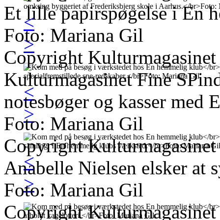
Et lille papirspøgelse i En
<
Foto: Mariana Gil
>
Copyright Kulturmagasinet
Kulturmagasinet Fine SPinds 
<
notesbøger og kasser med E
>
Foto: Mariana Gil
Copyright Kulturmagasinet
<
Anabelle Nielsen elsker at 
>
Foto: Mariana Gil
Copyright Kulturmagasinet