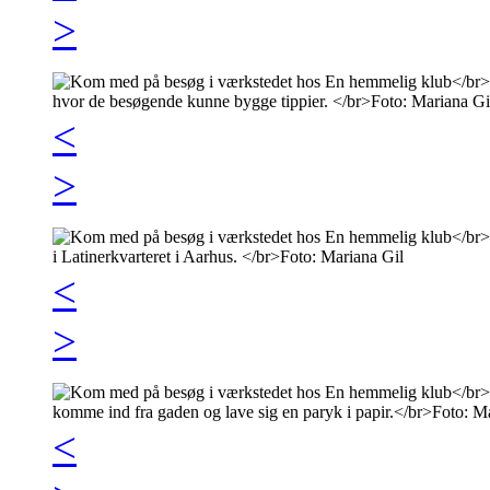
>
<
>
<
>
<