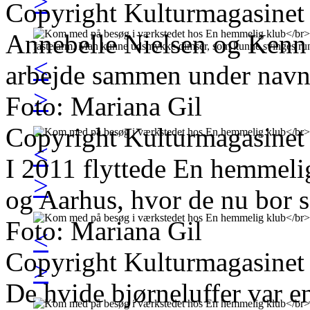
>
Copyright Kulturmagasinet
Annebelle Nielsen og Kenn
<
arbejde sammen under navn
>
Foto: Mariana Gil
Copyright Kulturmagasinet
<
I 2011 flyttede En hemmeli
>
og Aarhus, hvor de nu bor s
Foto: Mariana Gil
<
Copyright Kulturmagasinet
>
De hvide bjørneluffer var e