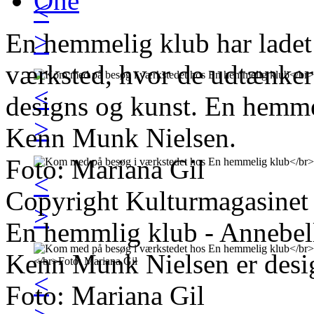
One
<
>
En hemmelig klub har ladet
værksted, hvor de udtænker
<
designs og kunst. En hemme
>
Kenn Munk Nielsen.
Foto: Mariana Gil
<
Copyright Kulturmagasinet
>
En hemmlig klub - Annebell
Kenn Munk Nielsen er desi
<
Foto: Mariana Gil