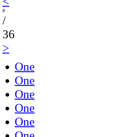
<
8
/
36
>
One
One
One
One
One
One