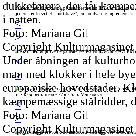
dukkeførere, der får kæmpen 
i natten.
<
Foto: Mariana Gil
>
Copyright Kulturmagasinet
Under åbningen af kulturho
<
man med klokker i hele bye
>
europæiske hovedstader. K
kæmpemæssige stålridder, d
<
Foto: Mariana Gil
>
Copyright Kulturmagasinet