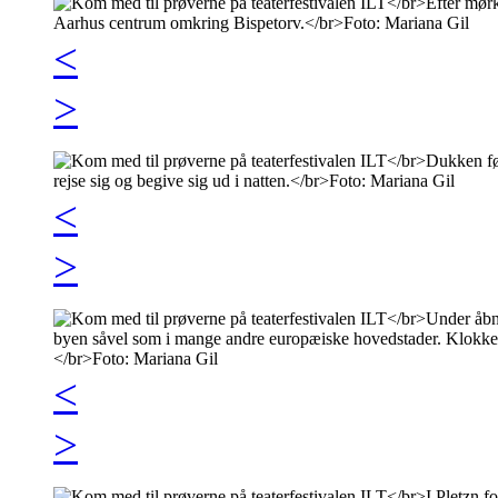
<
>
<
>
<
>