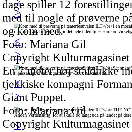
dage spiller 12 forestillinge
>
med til nogle af prøverne på
og kom med.
<
Foto: Mariana Gil
>
Copyright Kulturmagasinet
En 7 meter høj ståldukke in
<
tjekkiske kompagni Forman 
>
Giant Puppet.
Foto: Mariana Gil
Copyright Kulturmagasinet
<