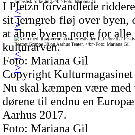
I Pletzn forvandlede ridderen
<
sit jerngreb fløj over byen, 
>
at åbne byens porte for alle
kulturarven.
<
Foto: Mariana Gil
>
Copyright Kulturmagasinet
Nu skal kæmpen være med ti
dørene til endnu en Europæ
Aarhus 2017.
Foto: Mariana Gil