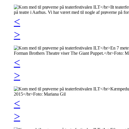
<
>
<
>
<
>