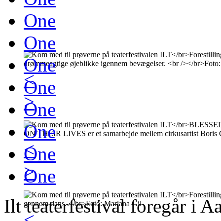
One
One
One
<
One
>
One
One
<
One
>
One
Ilt teaterfestival foregår i 
<