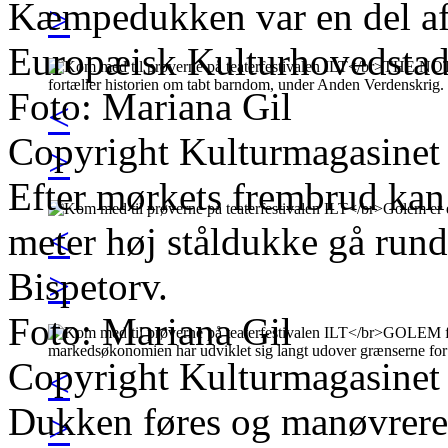
Kæmpedukken var en del af
>
Europæisk Kulturhovedsta
Foto: Mariana Gil
<
Copyright Kulturmagasinet
>
Efter mørkets frembrud kan
<
meter høj ståldukke gå run
>
Bispetorv.
Foto: Mariana Gil
Copyright Kulturmagasinet
<
Dukken føres og manøvreres
>