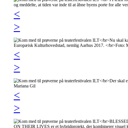
<
>
<
>
<
>