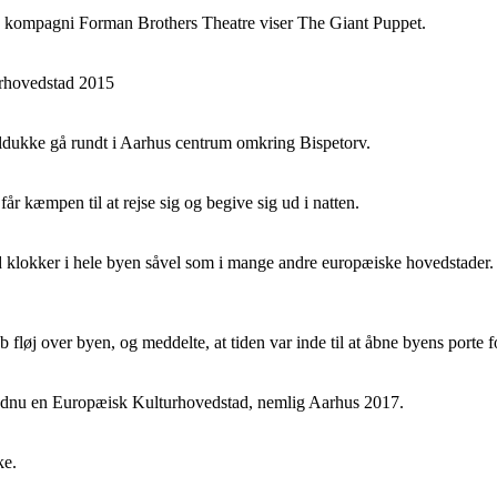
ke kompagni Forman Brothers Theatre viser The Giant Puppet.
rhovedstad 2015
åldukke gå rundt i Aarhus centrum omkring Bispetorv.
r kæmpen til at rejse sig og begive sig ud i natten.
d klokker i hele byen såvel som i mange andre europæiske hovedstade
greb fløj over byen, og meddelte, at tiden var inde til at åbne byens porte
endnu en Europæisk Kulturhovedstad, nemlig Aarhus 2017.
ke.