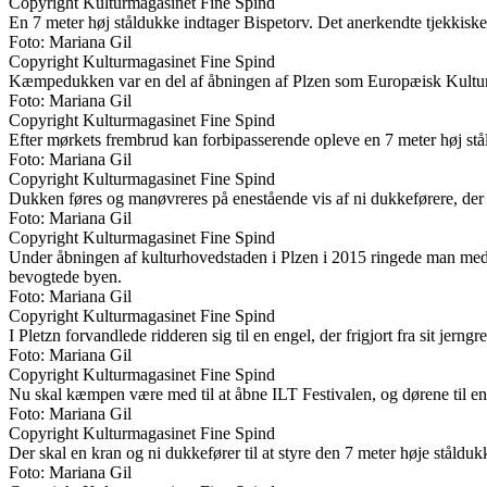
Copyright Kulturmagasinet Fine Spind
En 7 meter høj ståldukke indtager Bispetorv. Det anerkendte tjekkis
Foto: Mariana Gil
Copyright Kulturmagasinet Fine Spind
Kæmpedukken var en del af åbningen af Plzen som Europæisk Kultu
Foto: Mariana Gil
Copyright Kulturmagasinet Fine Spind
Efter mørkets frembrud kan forbipasserende opleve en 7 meter høj st
Foto: Mariana Gil
Copyright Kulturmagasinet Fine Spind
Dukken føres og manøvreres på enestående vis af ni dukkeførere, der få
Foto: Mariana Gil
Copyright Kulturmagasinet Fine Spind
Under åbningen af kulturhovedstaden i Plzen i 2015 ringede man me
bevogtede byen.
Foto: Mariana Gil
Copyright Kulturmagasinet Fine Spind
I Pletzn forvandlede ridderen sig til en engel, der frigjort fra sit jern
Foto: Mariana Gil
Copyright Kulturmagasinet Fine Spind
Nu skal kæmpen være med til at åbne ILT Festivalen, og dørene til 
Foto: Mariana Gil
Copyright Kulturmagasinet Fine Spind
Der skal en kran og ni dukkefører til at styre den 7 meter høje stålduk
Foto: Mariana Gil