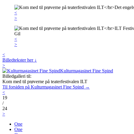
<
>
<
>
<
Billedtekster her ↓
>
Kulturmagasinet Fine Spind
Billedgalleri til:
Kom med til prøverne på teaterfestivalen ILT
Til forsiden på Kulturmagasinet Fine Spind →
<
19
/
24
>
One
One