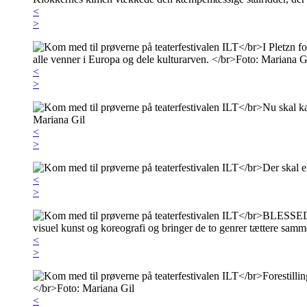
<
>
<
>
<
>
<
>
<
>
<