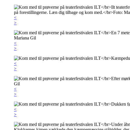
<
>
<
>
<
>
<
>
<
>