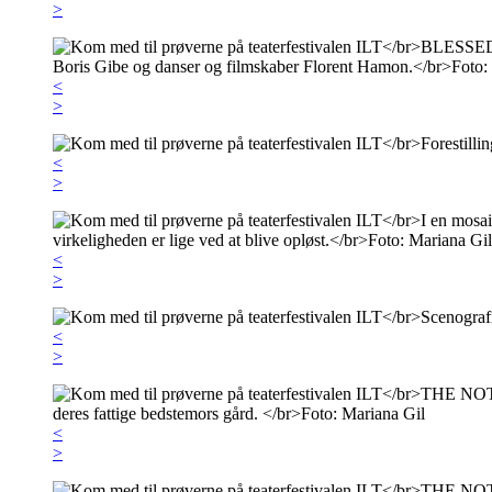
>
<
>
<
>
<
>
<
>
<
>