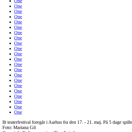
One
One
One
One
One
One
One
One
One
One
One
One
One
One
One
One
One
One
One
One
One
One
Ilt teaterfestival foregår i Aarhus fra den 17. - 21. maj. På 5 dage spi
Foto: Mariana Gil