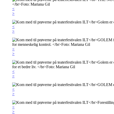
<
>
<
>
<
>
<
>
<
>
<
>