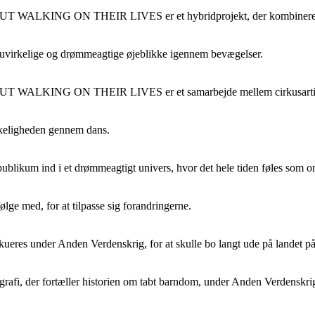
N THEIR LIVES er et hybridprojekt, der kombinerer visuel ku
e uvirkelige og drømmeagtige øjeblikke igennem bevægelser.
ON THEIR LIVES er et samarbejde mellem cirkusartist Boris
virkeligheden gennem dans.
publikum ind i et drømmeagtigt univers, hvor det hele tiden føles som om
ølge med, for at tilpasse sig forandringerne.
es under Anden Verdenskrig, for at skulle bo langt ude på landet på 
i, der fortæller historien om tabt barndom, under Anden Verdenskri