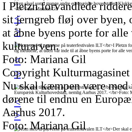
I Pletzn forvandlede ridderen
<
sit jerngreb fløj over byen, 
>
at åbne byens porte for alle
kulturarven.
Foto: Mariana Gil
<
Copyright Kulturmagasinet
>
Nu skal kæmpen være med ti
dørene til endnu en Europæ
<
Aarhus 2017.
>
Foto: Mariana Gil