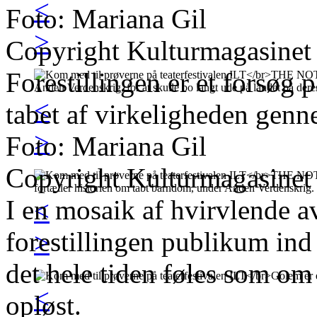
<
Foto: Mariana Gil
>
Copyright Kulturmagasinet
Forestillingen er et forsøg p
<
tabet af virkeligheden genn
>
Foto: Mariana Gil
Copyright Kulturmagasinet
I en mosaik af hvirvlende a
<
forestillingen publikum ind
>
det hele tiden føles som om 
<
opløst.