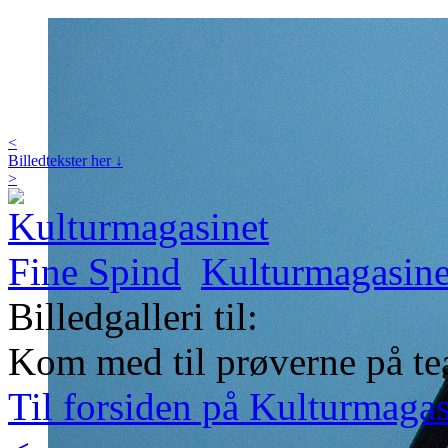
<
Billedtekster her ↓
>
Kulturmagasine
Billedgalleri til:
Kom med til prøverne på tea
Til forsiden på Kulturmaga