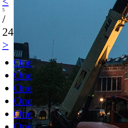
<
5
/
24
>
One
One
One
One
One
One