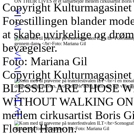
Copyright Kulturmagasinet
<
Forestillingen blander mode
>
at skabe uvirkelige og drø
bevægelser.
<
Foto: Mariana Gil
>
Copyright Kulturmagasinet
BLESSED ARE THOSE 
<
WITHOUT WALKING ON TH
>
mellem cirkusartist Boris G
Florent Hamon.