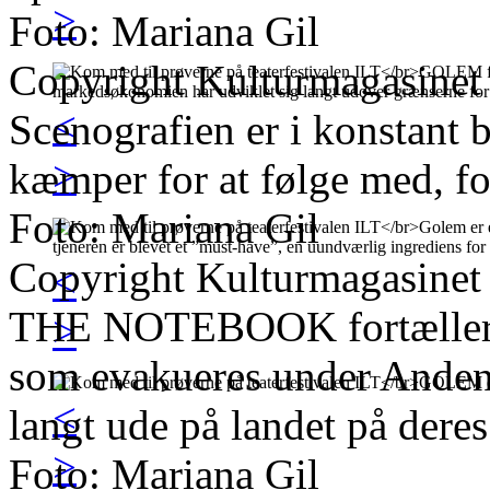
>
Foto: Mariana Gil
Copyright Kulturmagasinet
<
Scenografien er i konstant b
>
kæmper for at følge med, for
Foto: Mariana Gil
Copyright Kulturmagasinet
<
THE NOTEBOOK fortæller hi
>
som evakueres under Anden 
<
langt ude på landet på deres
>
Foto: Mariana Gil