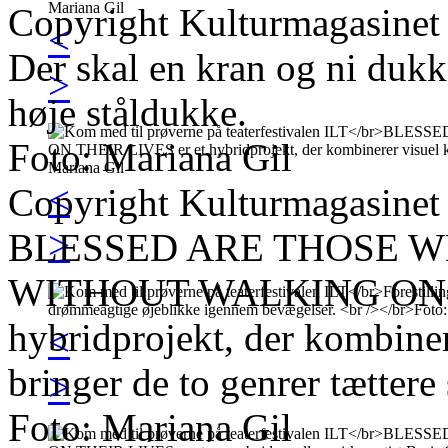
Copyright Kulturmagasinet
<
Der skal en kran og ni dukke
>
høje ståldukke.
Foto: Mariana Gil
<
Copyright Kulturmagasinet
>
BLESSED ARE THOSE 
WITHOUT WALKING ON T
hybridprojekt, der kombiner
<
bringer de to genrer tætter
>
Foto: Mariana Gil