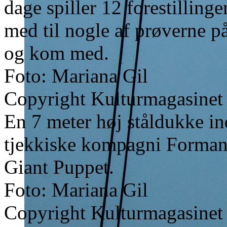
dage spiller 12 forestillinge
med til nogle af prøverne på
og kom med.
Foto: Mariana Gil
Copyright Kulturmagasinet
En 7 meter høj ståldukke in
tjekkiske kompagni Forman 
Giant Puppet.
Foto: Mariana Gil
Copyright Kulturmagasinet