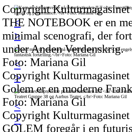
Copyright Kulturmagasinet
THE NOTEBOOK er en meget
<
minimal scenografi, der for
>
under Anden Verdenskrig.
Foto: Mariana Gil
<
Copyright Kulturmagasinet
>
Golem er en moderne Franke
Foto: Mariana Gil
<
Copyright Kulturmagasinet
>
GOLEM foregår i en futurist