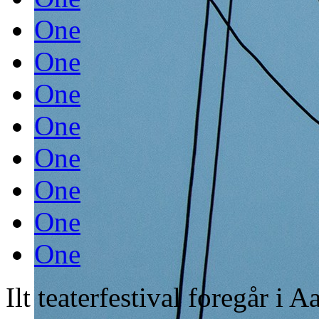
One
One
One
One
One
One
One
One
Ilt teaterfestival foregår i 