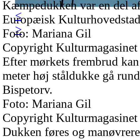
Kæmpedukken var en del af
<
Europæisk Kulturhovedsta
>
Foto: Mariana Gil
Copyright Kulturmagasinet
Efter mørkets frembrud kan
meter høj ståldukke gå run
Bispetorv.
Foto: Mariana Gil
Copyright Kulturmagasinet
Dukken føres og manøvreres