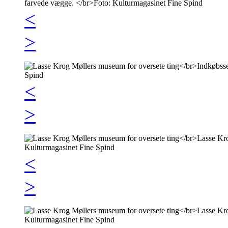
<
>
<
>
<
>