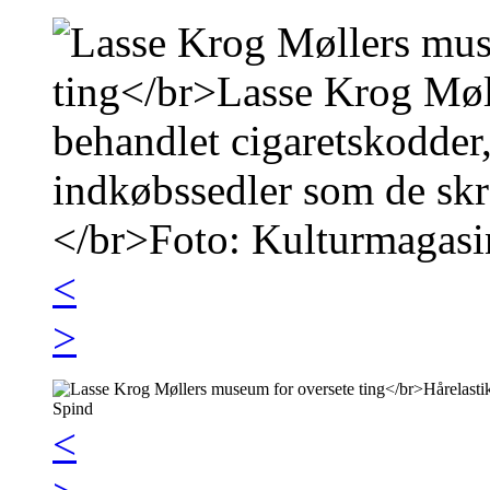
<
>
<