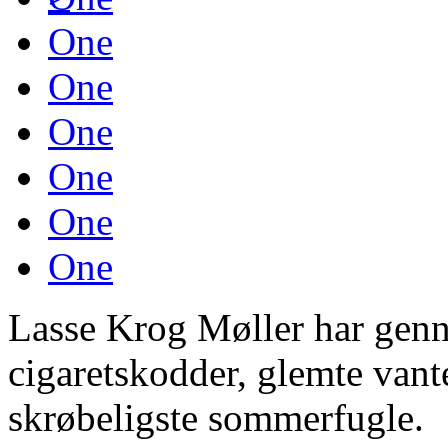
One
One
One
One
One
One
Lasse Krog Møller har gen
cigaretskodder, glemte van
skrøbeligste sommerfugle.