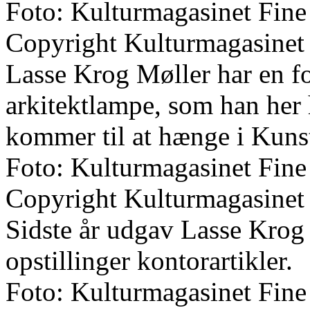
Foto: Kulturmagasinet Fine
Copyright Kulturmagasinet
Lasse Krog Møller har en fo
arkitektlampe, som han her 
kommer til at hænge i Kuns
Foto: Kulturmagasinet Fine
Copyright Kulturmagasinet
Sidste år udgav Lasse Krog
opstillinger kontorartikler.
Foto: Kulturmagasinet Fine