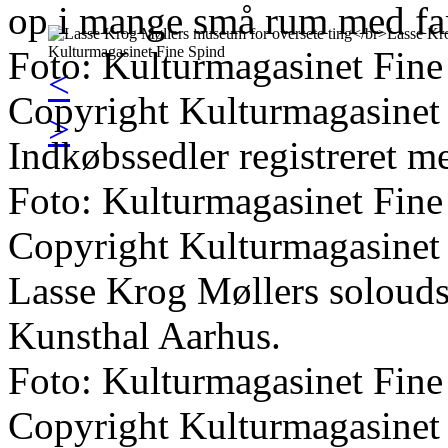
op i mange små rum med fa
Foto: Kulturmagasinet Fine
<
Copyright Kulturmagasinet
>
Indkøbssedler registreret m
Foto: Kulturmagasinet Fine
Copyright Kulturmagasinet
Lasse Krog Møllers soloudst
Kunsthal Aarhus.
Foto: Kulturmagasinet Fine
Copyright Kulturmagasinet