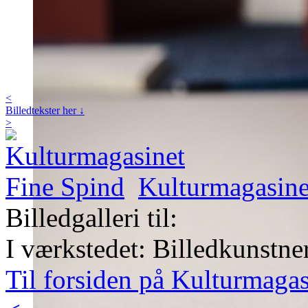
<
Billedtekster her ↓
>
Kulturmagasine
Billedgalleri til:
I værkstedet: Billedkunstn
Til forsiden på Kulturmaga