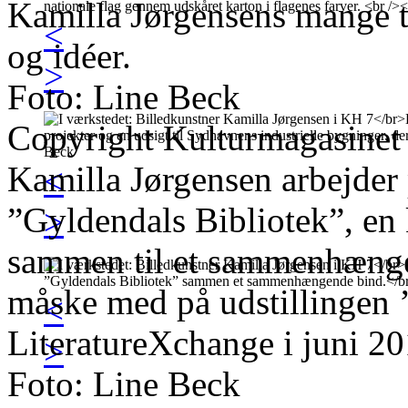
Kamilla Jørgensens mange t
<
og idéer.
>
Foto: Line Beck
Copyright Kulturmagasinet
Kamilla Jørgensen arbejder 
<
”Gyldendals Bibliotek”, en 
>
sammen til et sammenhænge
måske med på udstillingen 
<
LiteratureXchange i juni 20
>
Foto: Line Beck