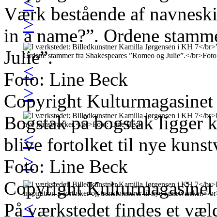
<
Værk bestående af navneski
>
in a name?”. Ordene stamm
Julie”.
<
Foto: Line Beck
>
Copyright Kulturmagasinet
Bogstak på bogstak ligger kla
<
blive fortolket til nye kuns
>
Foto: Line Beck
Copyright Kulturmagasinet
<
På værkstedet findes et væl