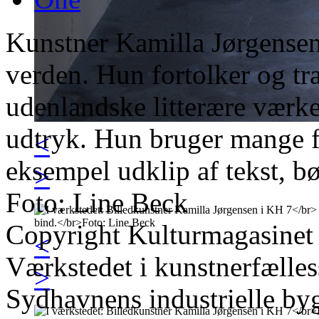
Kunstner Kamilla Jørgensen 
verden. Hun fortolker og t
udenlandske litterære værker
udtryk. Hun bruger mange f
<
eksempel udklip af tekst, b
>
Foto: Line Beck
Copyright Kulturmagasinet
<
Værkstedet i kunstnerfælle
>
Sydhavnens industrielle by