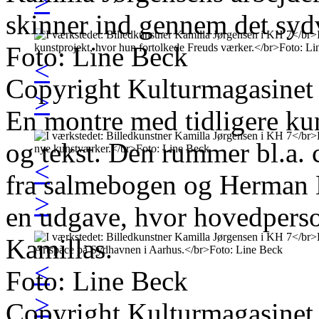
>
skinner ind gennem det syd
Foto: Line Beck
<
Copyright Kulturmagasinet
>
En montre med tidligere kuns
og tekst. Den rummer bl.a. c
<
fra salmebogen og Herman 
>
en udgave, hvor hovedperso
Kamillas.
<
Foto: Line Beck
>
Copyright Kulturmagasinet