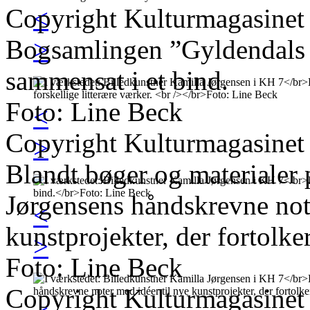
Copyright Kulturmagasinet
<
Bogsamlingen ”Gyldendals Bi
>
sammensat i et bind.
Foto: Line Beck
<
Copyright Kulturmagasinet
>
Blandt bøger og materialer 
Jørgensens håndskrevne note
<
kunstprojekter, der fortolke
>
Foto: Line Beck
Copyright Kulturmagasinet