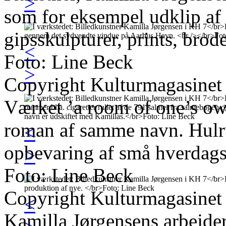
>
som for eksempel udklip af 
gipsskulpturer, prints, brod
<
Foto: Line Beck
>
Copyright Kulturmagasinet
Værket ’a room of one’s own
roman af samme navn. Hulru
<
opbevaring af små hverdags
>
Foto: Line Beck
Copyright Kulturmagasinet
<
Kamilla Jørgensens arbejder 