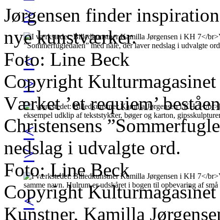
>
Jørgensen finder inspiration 
nye kunstværker.
Foto: Line Beck
<
Copyright Kulturmagasinet
>
Værket ’et requiem’ beståend
Christensens ”Sommerfugled
<
nedslag i udvalgte ord.
>
Foto: Line Beck
Copyright Kulturmagasinet
<
Kunstner, Kamilla Jørgense