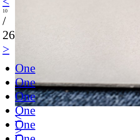
<
10
/
26
>
One
One
One
One
<
One
>
One