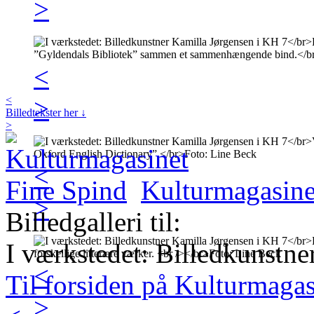
>
<
>
<
Billedtekster her ↓
>
<
Kulturmagasine
>
Billedgalleri til:
I værkstedet: Billedkunstn
<
Til forsiden på Kulturmaga
>