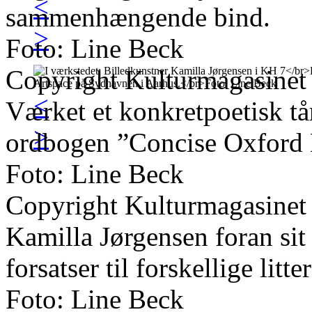
<
sammenhængende bind.
>
Foto: Line Beck
Copyright Kulturmagasinet
<
Værket et konkretpoetisk tå
>
ordbogen ”Concise Oxford 
Foto: Line Beck
Copyright Kulturmagasinet
Kamilla Jørgensen foran si
forsatser til forskellige litt
Foto: Line Beck