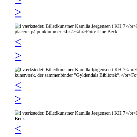
>
<
>
<
>
<