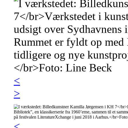
<
>
<