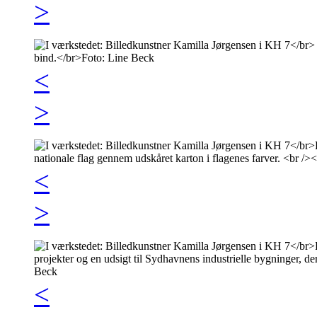
>
<
>
<
>
<