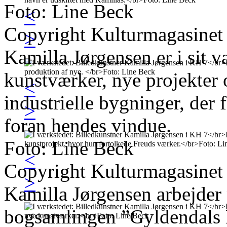
Foto: Line Beck
<
Copyright Kulturmagasinet
>
Kamilla Jørgensen er i sit v
kunstværker, nye projekter 
<
industrielle bygninger, der
>
foran hendes vindue.
Foto: Line Beck
<
Copyright Kulturmagasinet
>
Kamilla Jørgensen arbejder
bogsamlingen ”Gyldendals 