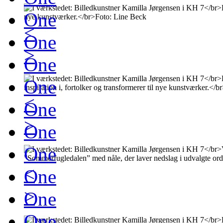
One
<
One
>
One
One
<
One
>
One
One
<
One
>
One
One