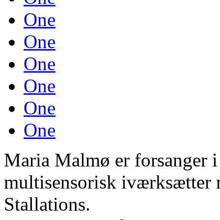
One
One
One
One
One
One
Maria Malmø er forsanger
multisensorisk iværksætter 
Stallations.