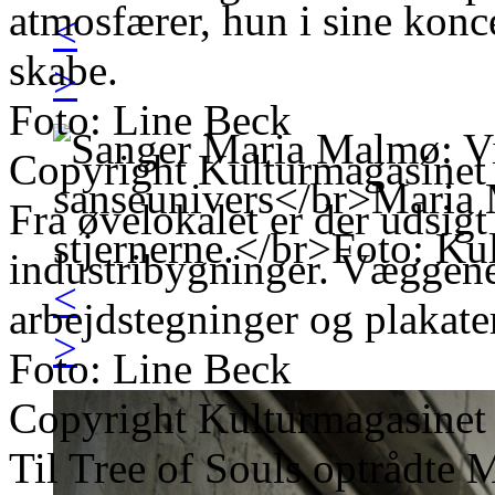
atmosfærer, hun i sine konce
<
skabe.
>
Foto: Line Beck
Copyright Kulturmagasinet
Fra øvelokalet er der udsi
industribygninger. Væggene 
<
arbejdstegninger og plakate
>
Foto: Line Beck
Copyright Kulturmagasinet
Til Tree of Souls optrådte