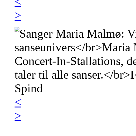
<
>
<
>