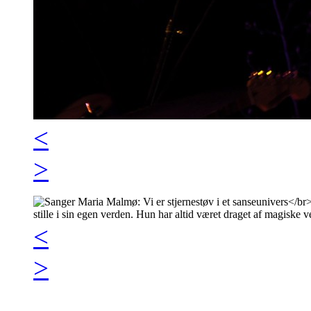
<
>
<
>