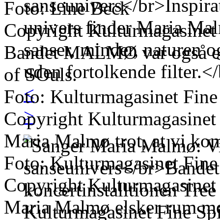
Foto: Line Beck
Copyright Kulturmagasinet
Bandet MALMØ var også en d
of SOuls.
<
Foto: Kulturmagasinet Fine
>
Copyright Kulturmagasinet
Maria Malmø trot, at vi kom
Foto: Kulturmagasinet Fine
Copyright Kulturmagasinet
Maria Malmø elsker rum me