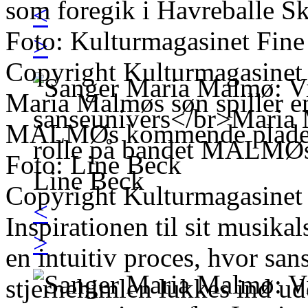
som foregik i Havreballe S
<
Foto: Kulturmagasinet Fine
>
Copyright Kulturmagasinet
Maria Malmøs søn spiller en
MALMØs kommende plade
Foto: Line Beck
Copyright Kulturmagasinet
<
Inspirationen til sit musik
>
en intuitiv proces, hvor san
stjernehimlen lukkes ind ude