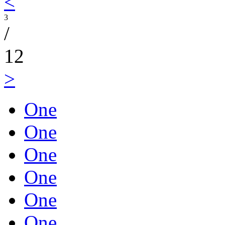
<
3
/
12
>
One
One
One
One
One
One