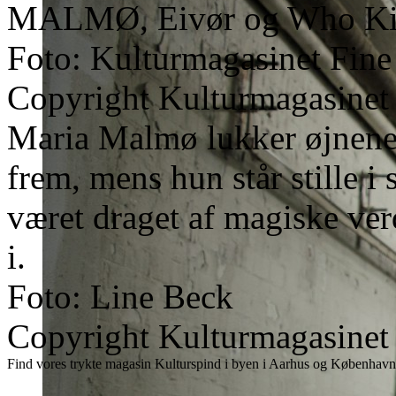
MALMØ, Eivør og Who Kil
Foto: Kulturmagasinet Fine
Copyright Kulturmagasinet
Maria Malmø lukker øjnene 
frem, mens hun står stille i
været draget af magiske ve
i.
Foto: Line Beck
Copyright Kulturmagasinet
Find vores trykte magasin Kulturspind i byen i Aarhus og København