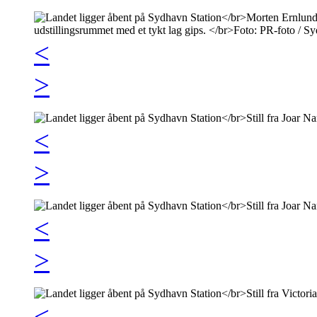
<
>
<
>
<
>
<