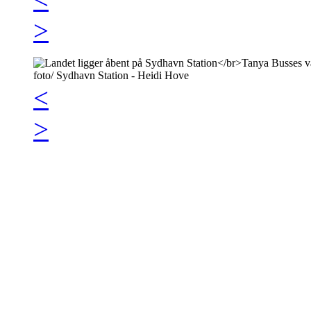
>
<
>