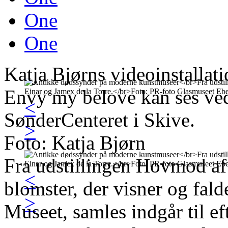
One
One
Katja Bjørns videoinstallat
Envy my belove kan ses ved
<
SønderCenteret i Skive.
>
Foto: Katja Bjørn
Fra udstillingen Hovmod a
<
blomster, der visner og fald
>
Museet, samles indgår til eft