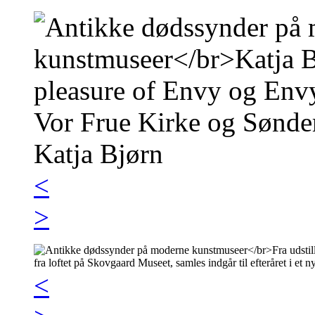
<
>
<