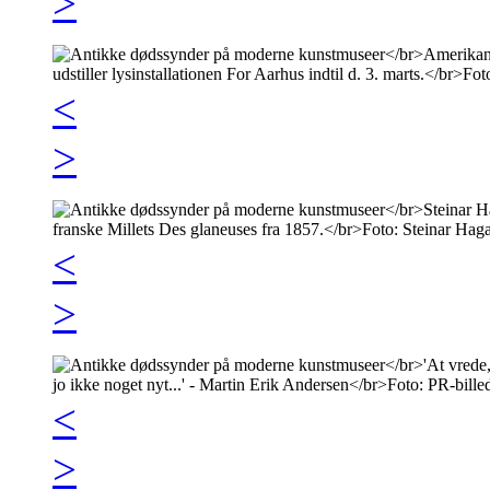
>
<
>
<
>
<
>