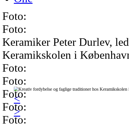
Foto:
Foto:
Keramiker Peter Durlev, led
Keramikskolen i Københav
Foto:
Foto:
Foto:
<
Foto:
>
Foto: