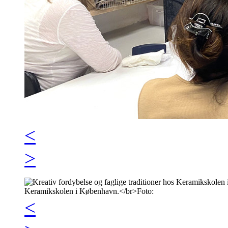
<
>
<