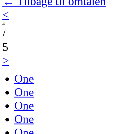
← Tilbage til omtalen
<
4
/
5
>
One
One
One
One
One