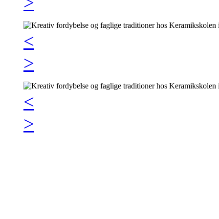
>
<
>
<
>