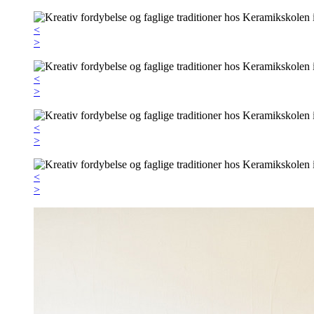
<
>
<
>
<
>
<
>