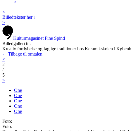
>
<
Billedtekster her ↓
>
Kulturmagasinet Fine Spind
Billedgalleri til:
Kreativ fordybelse og faglige traditioner hos Keramikskolen i Køben
← Tilbage til omtalen
<
2
/
5
>
One
One
One
One
One
Foto:
Foto: