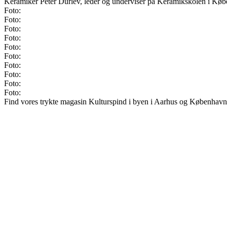
Keramiker Peter Durlev, leder og underviser på Keramikskolen i Kø
Foto:
Foto:
Foto:
Foto:
Foto:
Foto:
Foto:
Foto:
Foto:
Foto:
Find vores trykte magasin Kulturspind i byen i Aarhus og København