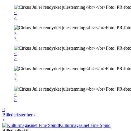
<
>
<
>
<
>
<
>
<
>
<
Billedtekster her ↓
>
Kulturmagasinet Fine Spind
Billedgalleri til: