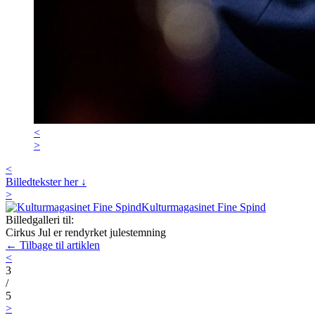
<
>
<
Billedtekster her ↓
>
Kulturmagasinet Fine Spind
Billedgalleri til:
Cirkus Jul er rendyrket julestemning
← Tilbage til artiklen
<
3
/
5
>