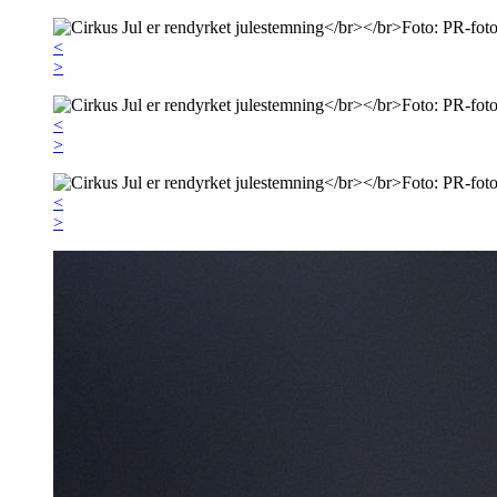
<
>
<
>
<
>