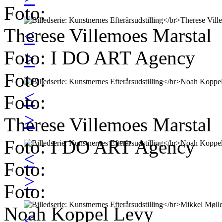
Foto:
Therese Villemoes Marstal
<
Foto: I DO ART Agency
>
Foto:
<
Foto:
>
Therese Villemoes Marstal
Foto: I DO ART Agency
<
Foto:
>
Foto:
Noah Koppel Levy
<