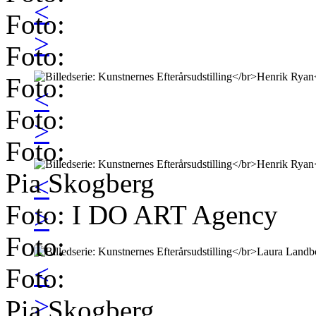
<
Foto:
>
Foto:
Foto:
<
Foto:
>
Foto:
Pia Skogberg
<
Foto: I DO ART Agency
>
Foto:
<
Foto:
>
Pia Skogberg