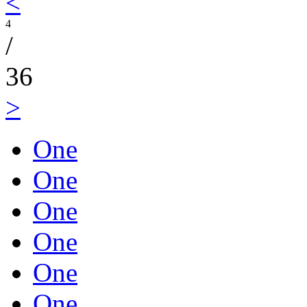
<
4
/
36
>
One
One
One
One
One
One