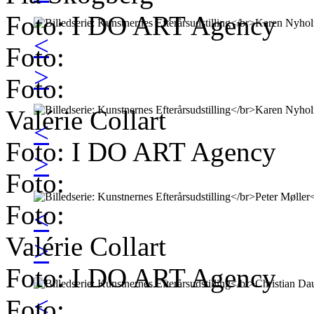
Foto: I DO ART Agency
<
Foto:
>
Foto:
Valérie Collart
<
Foto: I DO ART Agency
>
Foto:
Foto:
<
Valérie Collart
>
Foto: I DO ART Agency
<
Foto: