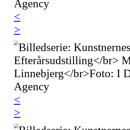
<
>
<
>