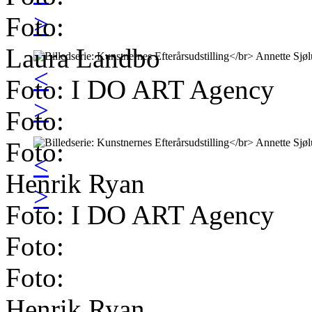
>
Foto:
Laura Landbo
<
Foto: I DO ART Agency
>
Foto:
Foto:
<
Henrik Ryan
>
Foto: I DO ART Agency
Foto:
Foto:
Henrik Ryan