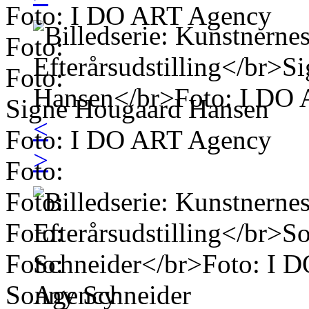
Foto: I DO ART Agency
Foto:
Foto:
Signe Hougaard Hansen
<
Foto: I DO ART Agency
>
Foto:
Foto:
Foto:
Foto:
Sonny Schneider