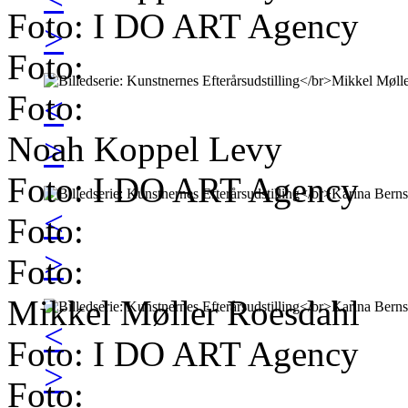
Foto: I DO ART Agency
>
Foto:
Foto:
<
Noah Koppel Levy
>
Foto: I DO ART Agency
<
Foto:
>
Foto:
Mikkel Møller Roesdahl
<
Foto: I DO ART Agency
>
Foto: