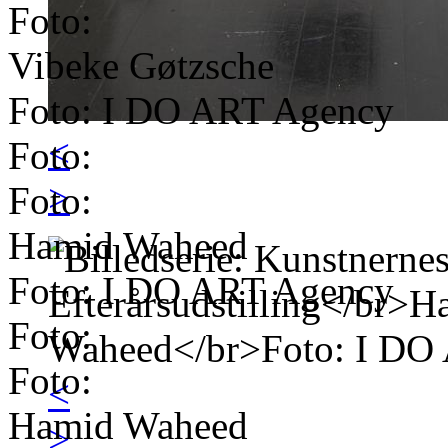
Foto:
Vibeke Gøtzsche
Foto: I DO ART Agency
<
Foto:
>
Foto:
Hamid Waheed
Foto: I DO ART Agency
Foto:
Foto:
<
Hamid Waheed
>