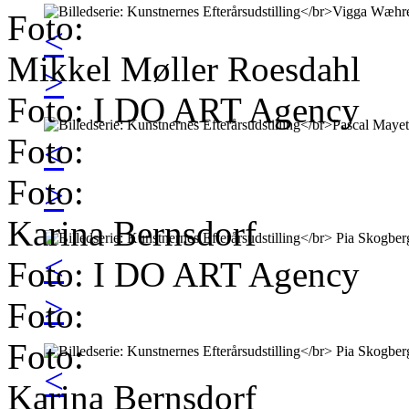
Foto:
<
Mikkel Møller Roesdahl
>
Foto: I DO ART Agency
Foto:
<
Foto:
>
Karina Bernsdorf
<
Foto: I DO ART Agency
>
Foto:
Foto:
<
Karina Bernsdorf